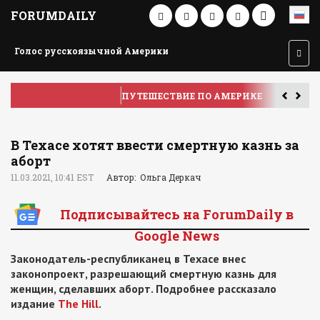
FORUMDAILY
Голос русскоязычной Америки
ПУТЕШЕСТВИЕ ПО АМЕРИКЕ
У
В Техасе хотят ввести смертную казнь за
аборт
11.03.2021, 10:41 EST
Автор: Ольга Деркач
Подписывайтесь на ForumDaily в
Google News
Законодатель-республиканец в Техасе внес
законопроект, разрешающий смертную казнь для
женщин, сделавших аборт. Подробнее рассказало
издание
The Hill
.