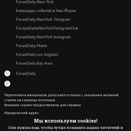
ForumDaily New York
Календарь событий в Нью-Йорке
ForumDaily NewYork Telegram
ForuymDailyNewYorkTelegramChat
ForumDaily NewYork Instagram
ForumDaily Miami
ForumDaily Los Angeles
ForumDaily Bay Area
ForumDaily
Перепечатка материалов допускается только с указанием активной
ссылки на страницу источника.
Внешние ссылки предоставлены для справки.
Юридический адрес:
7308 18th Ave
Мы используем cookies!
Brooklyn NY 11204
Они нужны нам, чтобы лучше понимать наших читателей и
© 2015 ForumDaily inc.