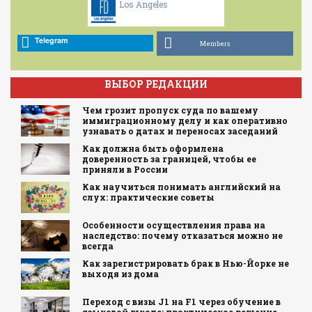
Los Angeles
Telegram
Members
ВЫБОР РЕДАКЦИИ
Чем грозит пропуск суда по вашему
иммиграционному делу и как оперативно
узнавать о датах и переносах заседаний
Как должна быть оформлена
доверенность за границей, чтобы ее
приняли в России
Как научиться понимать английский на
слух: практические советы
Особенности осуществления права на
наследство: почему отказаться можно не
всегда
Как зарегистрировать брак в Нью-Йорке не
выходя из дома
Переход с визы J1 на F1 через обучение в
языковой школе: практическое решение