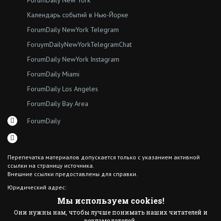
ForumDaily New York
Календарь событий в Нью-Йорке
ForumDaily NewYork Telegram
ForuymDailyNewYorkTelegramChat
ForumDaily NewYork Instagram
ForumDaily Miami
ForumDaily Los Angeles
ForumDaily Bay Area
ForumDaily
Перепечатка материалов допускается только с указанием активной
ссылки на страницу источника.
Внешние ссылки предоставлены для справки.
Юридический адрес:
7308 18th Ave
Мы используем cookies!
Brooklyn NY 11204
Они нужны нам, чтобы лучше понимать наших читателей и
© 2015 ForumDaily inc.
рекламодателей.