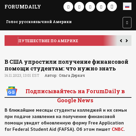
FORUMDAILY
Голос русскоязычной Америки
ПУТЕШЕСТВИЕ ПО АМЕРИКЕ
У
В США упростили получение финансовой
помощи студентам: что нужно знать
16.11.2023, 13:01 EST
Автор: Ольга Деркач
Подписывайтесь на ForumDaily в
Google News
В ближайшие месяцы студенты колледжей и их семьи
при подаче заявления на получение финансовой
помощи увидят обновленную форму Free Application
for Federal Student Aid (FAFSA). Об этом пишет
CNBC
.