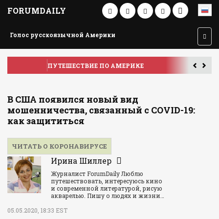
FORUMDAILY
Голос русскоязычной Америки
ПУТЕШЕСТВИЕ ПО АМЕРИКЕ
У
В США появился новый вид
мошенничества, связанный с COVID-19:
как защититься
ЧИТАТЬ О КОРОНАВИРУСЕ
Ирина Шиллер
Журналист ForumDaily Люблю
путешествовать, интересуюсь кино
и современной литературой, рисую
акварелью. Пишу о людях и жизни…
05.05.2020, 18:33 EST