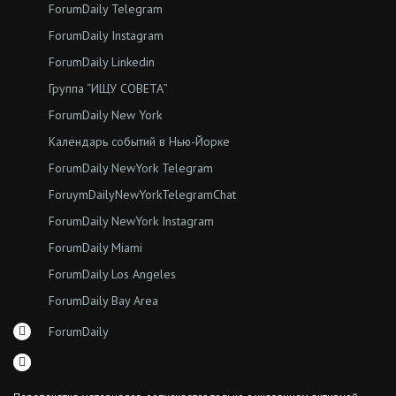
ForumDaily Telegram
ForumDaily Instagram
ForumDaily Linkedin
Группа “ИЩУ СОВЕТА”
ForumDaily New York
Календарь событий в Нью-Йорке
ForumDaily NewYork Telegram
ForuymDailyNewYorkTelegramChat
ForumDaily NewYork Instagram
ForumDaily Miami
ForumDaily Los Angeles
ForumDaily Bay Area
ForumDaily