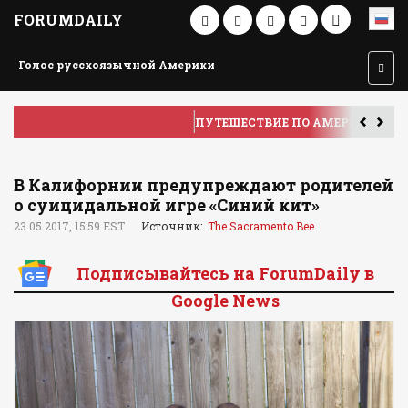
FORUMDAILY
Голос русскоязычной Америки
ПУТЕШЕСТВИЕ ПО АМЕРИКЕ
У
В Калифорнии предупреждают родителей
о суицидальной игре «Синий кит»
23.05.2017, 15:59 EST
Источник:
The Sacramento Bee
Подписывайтесь на ForumDaily в
Google News