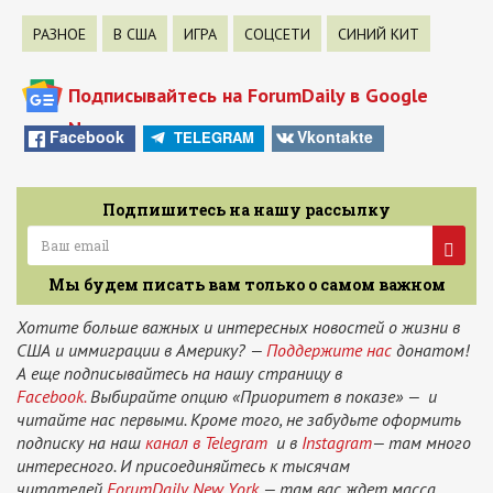
РАЗНОЕ
В США
ИГРА
СОЦСЕТИ
СИНИЙ КИТ
Подписывайтесь на ForumDaily в Google
News
Facebook
Vkontakte
TELEGRAM
Подпишитесь на нашу рассылку
Мы будем писать вам только о самом важном
Хотите больше важных и интересных новостей о жизни в
США и иммиграции в Америку? —
Поддержите нас
донатом!
А еще подписывайтесь на нашу страницу в
Facebook.
Выбирайте опцию «Приоритет в показе» — и
читайте нас первыми. Кроме того, не забудьте оформить
подписку на наш
канал в Telegram
и в
Instagram
— там много
интересного. И присоединяйтесь к тысячам
читателей
ForumDaily New York
— там вас ждет масса