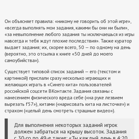
Он объясняет правила: «никому не говорить об этой игре»,
«всегда выполнять мои задания, какими бы они ни были»,
«за невыполнение любого задания ты исключаешься из игры
навсегда и тебя ждут плохие последствия». Также куратор
выдает задания; их, скорее всего, 50 — по одному на день
(вероятно, это отсылка к книге
«50 дней до моего
самоубийства»
).
Существует типовой список заданий — его (текстом и
картинкой) прислали сразу несколько играющих и
желающих играть в «Синего кита» пользователей
российской соцсети ВКонтакте. Задания связаны с
нанесением физического вреда себе («на руке лезвием
вырезать f57»), китами («нарисовать кита на листочке») и
страхом («целый день смотреть страшные видео»).
Для выполнения некоторых заданий игрок
должен забраться на крышу высоток. Задания
с 30-го по 49-е такие: «Ты каждый день в 4:20