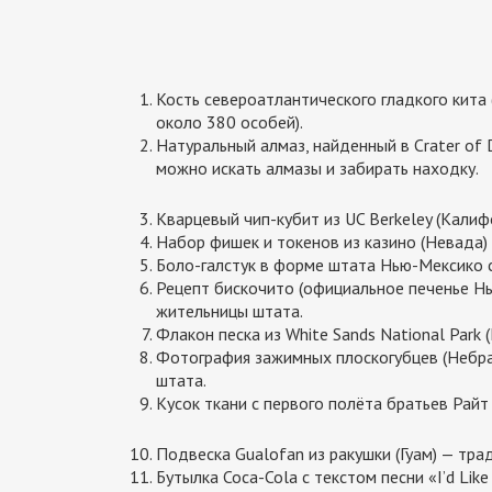
Кость североатлантического гладкого кита 
около 380 особей).
Натуральный алмаз, найденный в Crater of 
можно искать алмазы и забирать находку.
Кварцевый чип-кубит из UC Berkeley (Кали
Набор фишек и токенов из казино (Невада)
Боло-галстук в форме штата Нью-Мексико 
Рецепт бискочито (официальное печенье Нь
жительницы штата.
Флакон песка из White Sands National Park
Фотография зажимных плоскогубцев (Небрас
штата.
Кусок ткани с первого полёта братьев Райт
Подвеска Gualofan из ракушки (Гуам) — тр
Бутылка Coca-Cola с текстом песни «I’d Like