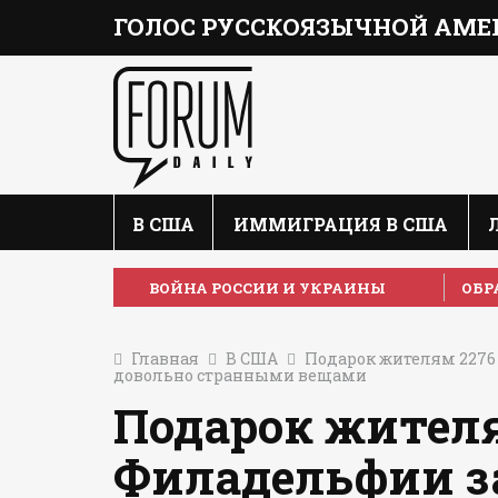
ГОЛОС РУССКОЯЗЫЧНОЙ АМЕ
В США
ИММИГРАЦИЯ В США
ВОЙНА РОССИИ И УКРАИНЫ
ОБР
Главная
В США
Подарок жителям 2276 
довольно странными вещами
Подарок жителя
Филадельфии з