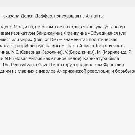
— сказала Делси Даффер, приехавшая из Атланты.
енс-Мол, и над местом, где находится капсула, установят
тивам карикатуры Бенджамина Франклина «Объединяйся или
ся или умри» (Join, or Die) — знаменитая политическая
бражает разрубленную на восемь частей змею. Каждая часть
), N.C. (Северная Каролина), V. (Вирджиния), M. (Мэриленд), P.
) и N.E. (Новая Англия как единое целое). Карикатура была
е The Pennsylvania Gazette, которую издавал сам Франклин.
одним из главных символов Американской революции и борьбы з