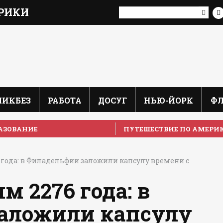
РИКИ
ЛИКБЕЗ
РАБОТА
ДОСУГ
НЬЮ-ЙОРК
Ф
АЗОВАНИЕ
ПУТЕШЕСТВИЕ ПО АМЕРИ
года: в Филадельфии заложили капсулу времени с
м 2276 года: в
аложили капсулу