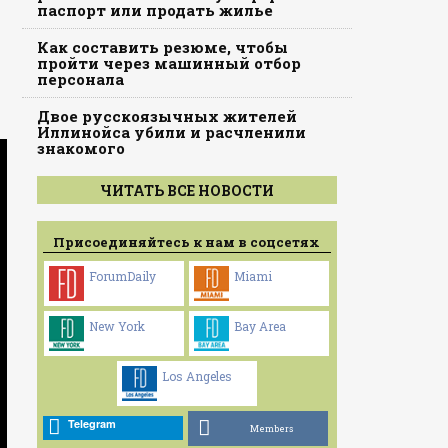
паспорт или продать жилье
Как составить резюме, чтобы
пройти через машинный отбор
персонала
Двое русскоязычных жителей
Иллинойса убили и расчленили
знакомого
ЧИТАТЬ ВСЕ НОВОСТИ
Присоединяйтесь к нам в соцсетях
ForumDaily
Miami
New York
Bay Area
Los Angeles
Telegram
Members