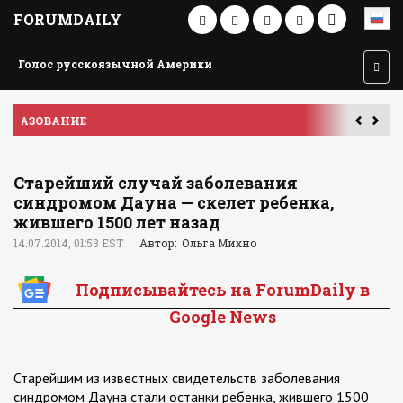
FORUMDAILY
Голос русскоязычной Америки
ПУТЕШЕСТВИЕ ПО АМЕРИКЕ
У
Старейший случай заболевания
синдромом Дауна — скелет ребенка,
жившего 1500 лет назад
14.07.2014, 01:53 EST
Автор: Ольга Михно
Подписывайтесь на ForumDaily в
Google News
Старейшим из известных свидетельств заболевания
синдромом Дауна стали останки ребенка, жившего 1500