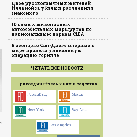
Двое русскоязычных жителей
Иллинойса убили и расчленили
знакомого
10 самых живописных
автомобильных маршрутов по
национальным паркам США
В зоопарке Сан-Диего впервые в
мире провели уникальную
операцию горилле
ЧИТАТЬ ВСЕ НОВОСТИ
Присоединяйтесь к нам в соцсетях
ForumDaily
Miami
New York
Bay Area
и
Los Angeles