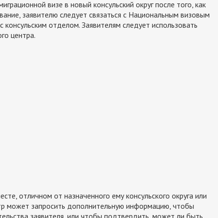
играционной визе в новый консульский округ после того, как
вание, заявителю следует связаться с Национальным визовым
с консульским отделом. Заявителям следует использовать
го центра.
есте, отличном от назначенного ему консульского округа или
тр может запросить дополнительную информацию, чтобы
тельства заявителя, или чтобы подтвердить, может ли быть