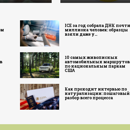
а
ICE за год собрала ДНК почт
ом
миллиона человек: образцы
взяли даже у…
10 самых живописных
в
автомобильных маршрутов
по национальным паркам
США
Как проходит интервью по
натурализации: пошаговый
разбор всего процесса