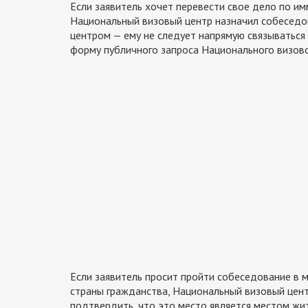
Если заявитель хочет перевести свое дело по имм
Национальный визовый центр назначил собеседо
центром — ему не следует напрямую связываться 
форму публичного запроса Национального визово
Если заявитель просит пройти собеседование в м
страны гражданства, Национальный визовый цен
подтвердить, что это место является местом жи