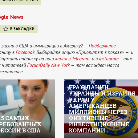
ogle News
В ЗАКЛАДКИ
 жизни в США и иммиграции в Америку? —
Поддержите
аницу в
Facebook.
Выбирайте опцию «Приоритет в показе» — и
оформить подписку на наш
канал в Telegram
и в
Instagram
— там
ам читателей
ForumDaily New York
— там вас ждет масса
мегаполисе.
ГРАЖДАНИН
УКРАИНЫ И ИЗРАИЛЯ
УКРАЛ У
АМЕРИКАНЦЕВ
МИЛЛИОНЫ ЧЕРЕЗ
15 САМЫХ
ФИКТИВНЫЕ
РЕБОВАННЫХ
ИНВЕСТИЦИОННЫЕ
ЕССИЙ В США
КОМПАНИИ