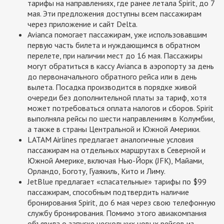
тарифы на направлениях, где ранее летала Spirit, до 7
мая. Эти предложения доступны всем пассажирам
через приложение и сайт Delta.
Avianca помогает пассажирам, уже использовавшим
первую часть билета и нуждающимся в обратном
перелете, при наличии мест до 16 мая. Пассажиры
могут обратиться в кассу Avianca в аэропорту за день
до первоначального обратного рейса или в день
вылета. Посадка производится в порядке живой
очереди без дополнительной платы за тариф, хотя
может потребоваться оплата налогов и сборов. Spirit
выполняла рейсы по шести направлениям в Колумбии,
а также в страны Центральной и Южной Америки.
LATAM Airlines предлагает аналогичные условия
пассажирам на отдельных маршрутах в Северной и
Южной Америке, включая Нью-Йорк (JFK), Майами,
Орландо, Боготу, Гуаякиль, Кито и Лиму.
JetBlue предлагает «спасательные» тарифы по $99
пассажирам, способным подтвердить наличие
бронирования Spirit, до 6 мая через свою телефонную
службу бронирования. Помимо этого авиакомпания
объявила о запуске нескольких новых рейсов из