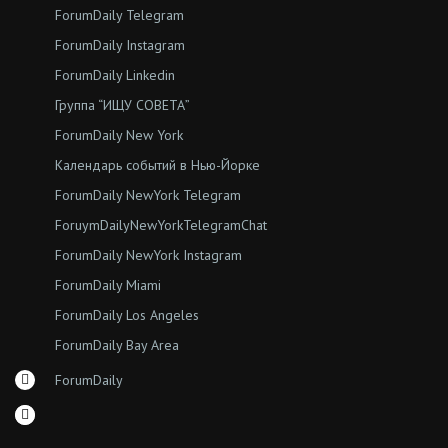
ForumDaily Telegram
ForumDaily Instagram
ForumDaily Linkedin
Группа “ИЩУ СОВЕТА”
ForumDaily New York
Календарь событий в Нью-Йорке
ForumDaily NewYork Telegram
ForuymDailyNewYorkTelegramChat
ForumDaily NewYork Instagram
ForumDaily Miami
ForumDaily Los Angeles
ForumDaily Bay Area
ForumDaily