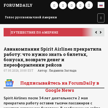
FORUMDAILY
Голос русскоязычной Америки
ПУТЕШЕСТВИЕ ПО АМЕРИКЕ
У
Авиакомпания Spirit Airlines прекратила
работу: что нужно знать о билетах,
бонусах, возврате денег и
переоформлении рейсов
07.05.2026, 10:00 EST
Автор: Людмила Заглада
Подписывайтесь на ForumDaily в
Google News
Spirit Airlines после 34 лет деятельности 2 мая
прекратила работу оставив тысячи пассажиров с