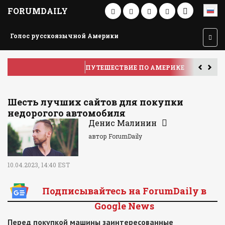
FORUMDAILY
Голос русскоязычной Америки
ПУТЕШЕСТВИЕ ПО АМЕРИКЕ
У
Шесть лучших сайтов для покупки
недорогого автомобиля
Денис Малинин
автор ForumDaily
10.04.2023, 14:40 EST
Подписывайтесь на ForumDaily в
Google News
Перед покупкой машины заинтересованные