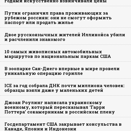
годами искусственно взвинчивали цены
Путин ограничил права проживающих за
рубежом россиян: они не смогут оформить
паспорт или продать жилье
Двое русскоязычных жителей Иллинойса убили
и расчленили знакомого
10 самых живописных автомобильных
маршрутов по национальным паркам США
В зоопарке Сан-Диего впервые в мире провели
уникальную операцию горилле
ICE за год собрала ДНК почти миллиона человек:
образцы взяли даже у маленьких детей
Джоан Роулинг написала украинскому
военному, который пересказывал ‘Гарри
Поттера’ сокамерникам в российском плену
Госдепартамент США закрывает консульства в
Канаде, Японии и Индонезии