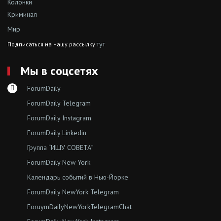
Колонки
Криминал
Мир
тут
Подписаться на нашу рассылку
Мы в соцсетях
ForumDaily
ForumDaily Telegram
ForumDaily Instagram
ForumDaily Linkedin
Группа “ИЩУ СОВЕТА”
ForumDaily New York
Календарь событий в Нью-Йорке
ForumDaily NewYork Telegram
ForuymDailyNewYorkTelegramChat