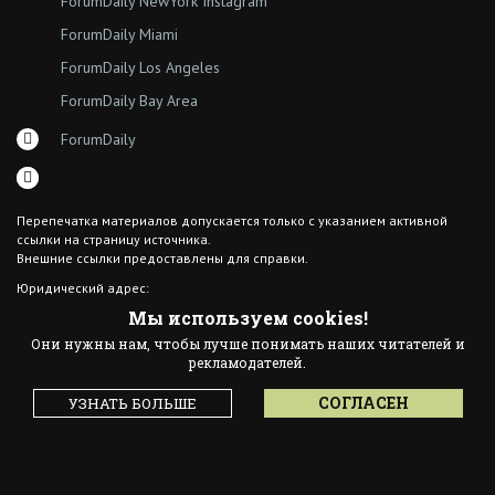
ForumDaily NewYork Instagram
ForumDaily Miami
ForumDaily Los Angeles
ForumDaily Bay Area
ForumDaily
Перепечатка материалов допускается только с указанием активной
ссылки на страницу источника.
Внешние ссылки предоставлены для справки.
Юридический адрес:
7308 18th Ave
Мы используем cookies!
Brooklyn NY 11204
Они нужны нам, чтобы лучше понимать наших читателей и
© 2015 ForumDaily inc.
рекламодателей.
All Rights Reserved
Designed By иskra*
СОГЛАСЕН
УЗНАТЬ БОЛЬШЕ