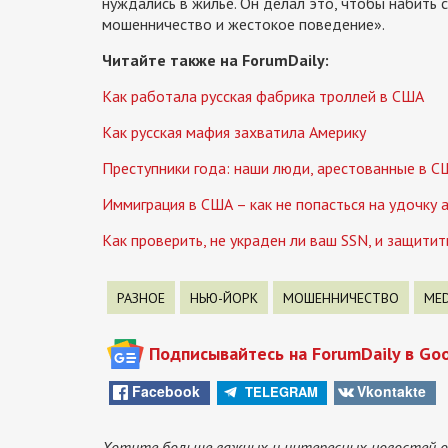
нуждались в жилье. Он делал это, чтобы набить 
мошенничество и жестокое поведение».
Читайте также на ForumDaily:
Как работала русская фабрика троллей в США
Как русская мафия захватила Америку
Преступники года: наши люди, арестованные в С
Иммиграция в США – как не попасться на удочку
Как проверить, не украден ли ваш SSN, и защити
РАЗНОЕ
НЬЮ-ЙОРК
МОШЕННИЧЕСТВО
MED
Подписывайтесь на ForumDaily в Go
Facebook
Vkontakte
TELEGRAM
Хотите больше важных и интересных новостей о