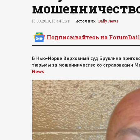
мошенничество 
10.03.2018, 10:44 EST
Источник:
Daily News
Подписывайтесь на ForumDail
В Нью-Йорке Верховный суд Бруклина пригов
тюрьмы за мошенничество со страховками Me
News
.