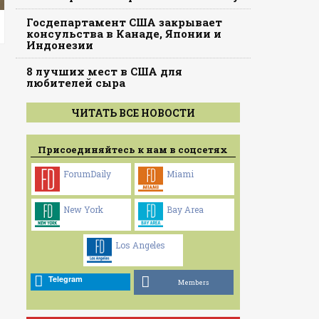
Госдепартамент США закрывает
консульства в Канаде, Японии и
Индонезии
8 лучших мест в США для
любителей сыра
ЧИТАТЬ ВСЕ НОВОСТИ
Присоединяйтесь к нам в соцсетях
ForumDaily
Miami
New York
Bay Area
Los Angeles
Telegram
Members