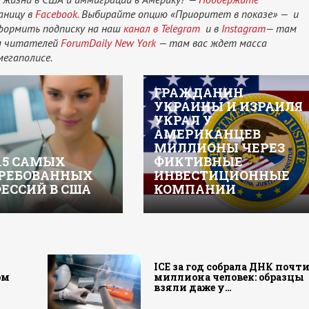
аницу в
Facebook.
Выбирайте опцию «Приоритет в показе» — и
оформить подписку на наш
канал в Telegram
и в
Instagram
— там
ам читателей
ForumDaily New York
— там вас ждет масса
мегаполисе.
ГРАЖДАНИН
УКРАИНЫ И ИЗРАИЛЯ
УКРАЛ У
АМЕРИКАНЦЕВ
МИЛЛИОНЫ ЧЕРЕЗ
15 САМЫХ
ФИКТИВНЫЕ
РЕБОВАННЫХ
ИНВЕСТИЦИОННЫЕ
ЕССИЙ В США
КОМПАНИИ
а
ICE за год собрала ДНК почт
ом
миллиона человек: образцы
взяли даже у…