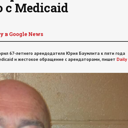
с Medicaid
y в Google News
орил 67-летнего арендодателя Юрия Баумлита к пяти года
dicaid и жестокое обращение с арендаторами, пишет
Daily