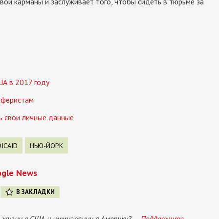
свои карманы и заслуживает того, чтобы сидеть в тюрьме за
ША в 2017 году
 аферистам
ть свои личные данные
ICAID
НЬЮ-ЙОРК
ogle News
В ЗАКЛАДКИ
 жизни в США и иммиграции в Америку? —
Поддержите