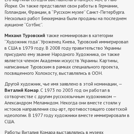
Йорке. Он также представлял свои работы в Германии,
Голландии, Франции, в “Русском музее” Санкт-Петербурга.
Несколько работ Беккермана были проданы на последнем
аукционе “Сотбис”.
Михаил Туровский
также номинирован в категории
“Художник года”. Уроженец Киева, Туровский иммигрировал
в США в 1979 году. В 2008 году правительство Украины
присудило ему звание Народного Художника, он также
является членом Академии искусств Украины. Картины,
написанные Туровским в рамках специального проекта,
посвященного Холокосту, выставлялись в ООН.
Другой художник, чье имя заявлено в этой номинации, —
Виталий Комар
. С 1973 по 2003 год он работал в
сотворчестве с другим русскоязычным художником —
Александром Меламидом. Некогда они вместе стояли у
истоков направления соц-арт, противостоящего советской
идеологии. В 1977 году художники вместе иммигрировали в
США.
Работы Виталия Комара выставлялись в музеях