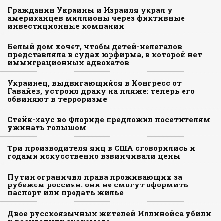
Гражданин Украины и Израиля украл у
американцев миллионы через фиктивные
инвестиционные компании
Белый дом хочет, чтобы детей-нелегалов
представляла в судах юрфирма, в которой нет
иммиграционных адвокатов
Украинец, выдвигающийся в Конгресс от
Гавайев, устроил драку на пляже: теперь его
обвиняют в терроризме
Стейк-хаус во Флориде предложил посетителям
ужинать голышом
Три производителя яиц в США сговорились и
годами искусственно взвинчивали цены
Путин ограничил права проживающих за
рубежом россиян: они не смогут оформить
паспорт или продать жилье
Двое русскоязычных жителей Иллинойса убили
и расчленили знакомого