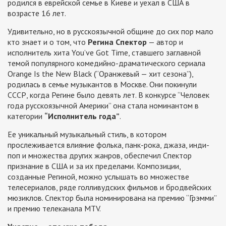
родился в еврейской семье в Киеве и уехал в США в
возрасте 16 лет.
Удивительно, но в русскоязычной общине до сих пор мало
кто знает и о том, что
Регина Спектор
— автор и
исполнитель хита You’ve Got Time, ставшего заглавной
темой популярного комедийно-драматического сериала
Orange Is the New Black (“Оранжевый — хит сезона”),
родилась в семье музыкантов в Москве. Они покинули
СССР, когда Регине было девять лет. В конкурсе “Человек
года русскоязычной Америки” она стала номинантом в
категории
“Исполнитель года”
.
Ее уникальный музыкальный стиль, в котором
прослеживается влияние фолька, панк-рока, джаза, инди-
поп и множества других жанров, обеспечил Спектор
признание в США и за их пределами. Композиции,
созданные Региной, можно услышать во множестве
телесериалов, ряде голливудских фильмов и бродвейских
мюзиклов. Спектор была номинирована на премию “Грэмми”
и премию телеканала МTV.