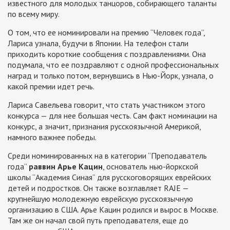
известного для молодых танцоров, собирающего таланты
по всему миру.
О том, что ее номинировали на премию “Человек года”,
Лариса узнала, будучи в Японии. На телефон стали
приходить короткие сообщения с поздравлениями. Она
подумала, что ее поздравляют с одной профессиональных
наград и только потом, вернувшись в Нью-Йорк, узнала, о
какой премии идет речь.
Лариса Савельева говорит, что стать участником этого
конкурса — для нее большая честь. Сам факт номинации на
конкурс, а значит, признания русскоязычной Америкой,
намного важнее победы.
Среди номинированных на в категории “Преподаватель
года”
раввин Арье Кацин
, основатель нью-йоркской
школы “Академия Синая” для русскоговорящих еврейских
детей и подростков. Он также возглавляет RAJE —
крупнейшую молодежную еврейскую русскоязычную
организацию в США. Арье Кацин родился и вырос в Москве.
Там же он начал свой путь преподавателя, еще до