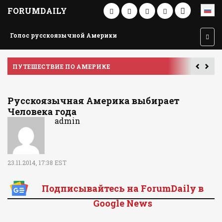
FORUMDAILY
Голос русскоязычной Америки
ПУТЕШЕСТВИЕ ПО АМЕРИКЕ
У
Русскоязычная Америка выбирает
Человека года
admin
23.11.2014, 17:38 EST
Подписывайтесь на ForumDaily в
Google News