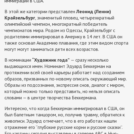
иммиграции в США.
В этой же категории представлен
Леонид (Ленни)
Крайзельбург
, знаменитый пловец, четырехкратный
олимпийский чемпион, многократный победитель
чемпионатов мира. Родом из Одессы, Крайзельбург с
родителями иммигрировал в Америку в 14 лет. В США он
также основал Академию плавания, где этим видом спорта
могут могут заниматься дети всех возрастов.
В номинации
“Художник года”
— сразу несколько
выдающихся имен. Номинант Эдуард Беккерман на
протяжении всей своей карьеры работает над созданием
образов, призванных по-новому описать окружающий мир.
Образы из подсознания, экспрессия снов, диалог с миром,
который можно только представить, но нельзя описать
словами — в центре творчества Беккермана.
Интересно, что когда Беккерман иммигрировал в США, он
был балетным танцором, но, получив травму, обратился к
живописи. Эдуард отмечает, что в его работах нашли
отражение его “глубокие русские корни и русские сказки”.
Его картины сегодня выставлены в галерее АВС в Нью-