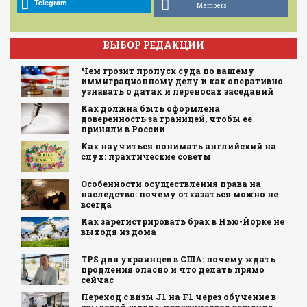
Telegram
Members
ВЫБОР РЕДАКЦИИ
Чем грозит пропуск суда по вашему
иммиграционному делу и как оперативно
узнавать о датах и переносах заседаний
Как должна быть оформлена
доверенность за границей, чтобы ее
приняли в России
Как научиться понимать английский на
слух: практические советы
Особенности осуществления права на
наследство: почему отказаться можно не
всегда
Как зарегистрировать брак в Нью-Йорке не
выходя из дома
TPS для украинцев в США: почему ждать
продления опасно и что делать прямо
сейчас
Переход с визы J1 на F1 через обучение в
языковой школе: практическое решение