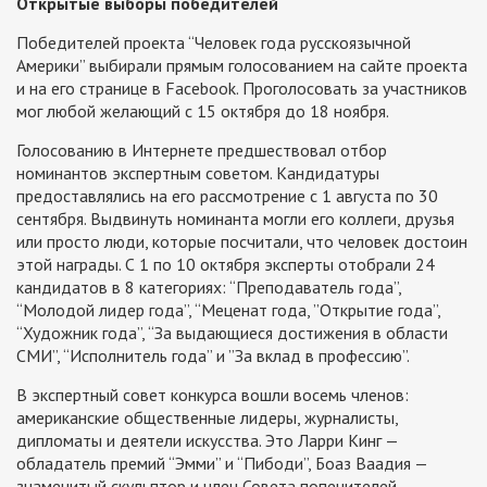
Открытые выборы победителей
Победителей проекта “Человек года русскоязычной
Америки” выбирали прямым голосованием на сайте проекта
и на его странице в Facebook. Проголосовать за участников
мог любой желающий с 15 октября до 18 ноября.
Голосованию в Интернете предшествовал отбор
номинантов экспертным советом. Кандидатуры
предоставлялись на его рассмотрение с 1 августа по 30
сентября. Выдвинуть номинанта могли его коллеги, друзья
или просто люди, которые посчитали, что человек достоин
этой награды. С 1 по 10 октября эксперты отобрали 24
кандидатов в 8 категориях: “Преподаватель года”,
“Молодой лидер года”, “Меценат года, ”Открытие года”,
“Художник года”, “За выдающиеся достижения в области
СМИ”, “Исполнитель года” и ”За вклад в профессию”.
В экспертный совет конкурса вошли восемь членов:
американские общественные лидеры, журналисты,
дипломаты и деятели искусства. Это Ларри Кинг —
обладатель премий “Эмми” и “Пибоди”, Боаз Ваадия —
знаменитый скульптор и член Совета попечителей