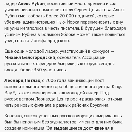
лидер
Алекс Рубин
, посвятивший много времени и сил
увековечиванию памяти писателя Сергея Довлатова. Алекс
Рубин смог собрать более 20 000 подписей, которые
убедили администрацию Нью-Йорка переименовать одну
из улиц мегаполиса в честь писателя. В будущем благодаря
усилиям Рубина в Большом Яблоке может также появиться
улица поэта Иосифа Бродского.
Еще один молодой лидер, участвующий в конкурсе —
Михаил Белогородский
, основатель Ассоциации
русскоязычных офицеров Америки, в которую сегодня
входят более 330 участников.
Леонард Петлах
, с 2006 года занимающий пост
исполнительного директора общественного центра Kings
Bay Y, также номинирован как молодой лидер. Под
руководством Леонарда Центр рос и расширялся, открыв
четыре новых филиала в разных районах Бруклина.
Конечно, список успешных русскоговорящих американцев
был бы неполным без журналистов. Именно для них была
создана номинация
“За выдающиеся достижения в