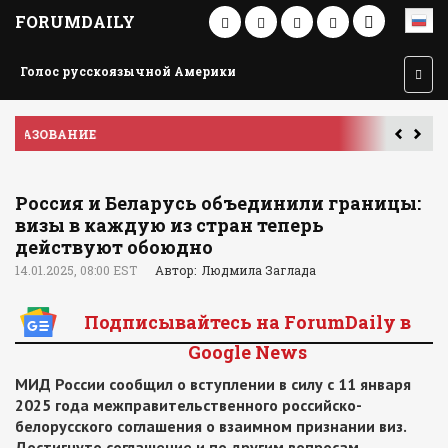
FORUMDAILY
Голос русскоязычной Америки
ПУТЕШЕСТВИЕ ПО АМЕРИКЕ
У
Россия и Беларусь объединили границы:
визы в каждую из стран теперь
действуют обоюдно
14.01.2025, 08:00 EST
Автор: Людмила Заглада
Подписывайтесь на ForumDaily в
Google News
МИД России сообщил о вступлении в силу с 11 января
2025 года межправительственного российско-
белорусского соглашения о взаимном признании виз.
Достигнуто соглашение и по другим вопросам,