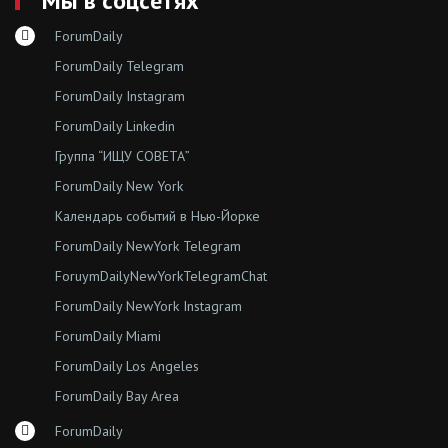
Мы в соцсетях
ForumDaily
ForumDaily Telegram
ForumDaily Instagram
ForumDaily Linkedin
Группа “ИЩУ СОВЕТА”
ForumDaily New York
Календарь событий в Нью-Йорке
ForumDaily NewYork Telegram
ForuymDailyNewYorkTelegramChat
ForumDaily NewYork Instagram
ForumDaily Miami
ForumDaily Los Angeles
ForumDaily Bay Area
ForumDaily