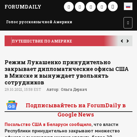
FORUMDAILY
Голос русскоязычной Америки
ПУТЕШЕСТВИЕ ПО АМЕРИКЕ
У
Режим Лукашенко принудительно
закрывает дипломатические офисы США
в Минске и вынуждает увольнять
сотрудников
29.10.2021, 15:58 EST
Автор: Ольга Деркач
Подписывайтесь на ForumDaily в
Google News
Посольство США в Беларуси сообщило
, что власти
Республики принудительно закрывают множество