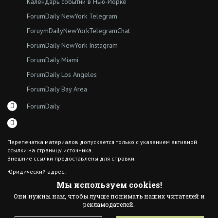
Календарь событий в Нью-Йорке
ForumDaily NewYork Telegram
ForuymDailyNewYorkTelegramChat
ForumDaily NewYork Instagram
ForumDaily Miami
ForumDaily Los Angeles
ForumDaily Bay Area
ForumDaily
Перепечатка материалов допускается только с указанием активной
ссылки на страницу источника.
Внешние ссылки предоставлены для справки.
Юридический адрес:
7308 18th Ave
Мы используем cookies!
Brooklyn NY 11204
Они нужны нам, чтобы лучше понимать наших читателей и
© 2015 ForumDaily inc.
рекламодателей.
All Rights Reserved
Designed By иskra*