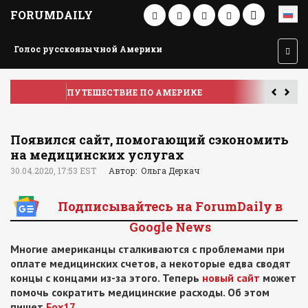
FORUMDAILY
Голос русскоязычной Америки
ПУТЕШЕСТВИЕ ПО АМЕРИКЕ
У
Появился сайт, помогающий сэкономить
на медицинских услугах
30.04.2020, 17:53 EST
Автор: Ольга Деркач
Подписывайтесь на ForumDaily в
Google News
Многие американцы сталкиваются с проблемами при
оплате медицинских счетов, а некоторые едва сводят
концы с концами из-за этого. Теперь
новый сайт
может
помочь сократить медицинские расходы. Об этом
пишет
Fox17
.