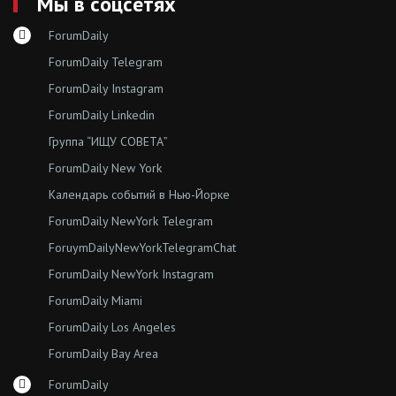
Мы в соцсетях
ForumDaily
ForumDaily Telegram
ForumDaily Instagram
ForumDaily Linkedin
Группа “ИЩУ СОВЕТА”
ForumDaily New York
Календарь событий в Нью-Йорке
ForumDaily NewYork Telegram
ForuymDailyNewYorkTelegramChat
ForumDaily NewYork Instagram
ForumDaily Miami
ForumDaily Los Angeles
ForumDaily Bay Area
ForumDaily