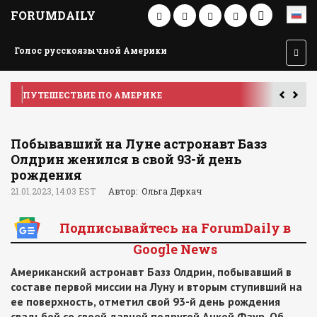
FORUMDAILY
Голос русскоязычной Америки
ПУТЕШЕСТВИЕ ПО АМЕРИКЕ
У
Побывавший на Луне астронавт Базз
Олдрин женился в свой 93-й день
рождения
21.01.2023, 14:03 EST
Автор: Ольга Деркач
Подписывайтесь на ForumDaily в
Google News
Американский астронавт Базз Олдрин, побывавший в
составе первой миссии на Луну и вторым ступивший на
ее поверхность, отметил свой 93-й день рождения
свадьбой со своей давней подругой Анкой Фаур. Об