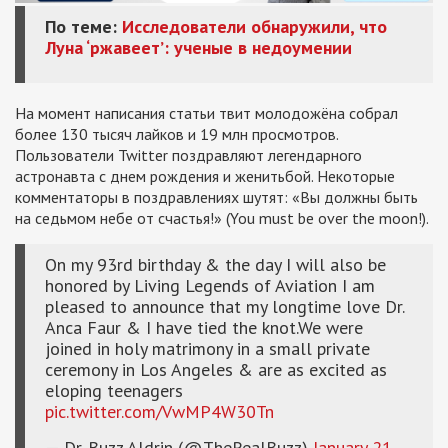
По теме:
Исследователи обнаружили, что
Луна ‘ржавеет’: ученые в недоумении
На момент написания статьи твит молодожёна собрал
более 130 тысяч лайков и 19 млн просмотров.
Пользователи Twitter поздравляют легендарного
астронавта с днем рождения и женитьбой. Некоторые
комментаторы в поздравлениях шутят: «Вы должны быть
на седьмом небе от счастья!» (You must be over the moon!).
On my 93rd birthday & the day I will also be
honored by Living Legends of Aviation I am
pleased to announce that my longtime love Dr.
Anca Faur & I have tied the knot.We were
joined in holy matrimony in a small private
ceremony in Los Angeles & are as excited as
eloping teenagers
pic.twitter.com/VwMP4W30Tn
— Dr. Buzz Aldrin (@TheRealBuzz)
January 21,