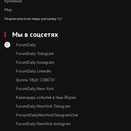
Криминал
Мир
тут
Подписаться на нашу рассылку
Мы в соцсетях
ForumDaily
ForumDaily Telegram
ForumDaily Instagram
ForumDaily Linkedin
Группа “ИЩУ СОВЕТА”
ForumDaily New York
Календарь событий в Нью-Йорке
ForumDaily NewYork Telegram
ForuymDailyNewYorkTelegramChat
ForumDaily NewYork Instagram