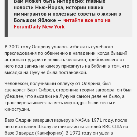
Вам может быть интересно: главные
новости Нью-Йорка, истории наших
иммигрантов и полезные советы о жизни в
Большом Яблоке —
читайте все это на
ForumDaily New York
В 2002 году Олдрину удалось избежать судебного
преследования по обвинению в нападении, когда бывший
астронавт ударил в челюсть человека, требовавшего от
него под запись на камеру присягнуть на Библии в том, что
высадка на Луну не была постановкой.
Человеком, получившим оплеуху от Олдрина, был
сценарист Барт Сибрел, сторонник теории заговора: он был
убежден, что высадки на Луну на самом деле не было, а
транслировавшиеся на весь мир кадры были сняты в
киностудии.
Базз Олдрин завершил карьеру в NASA в 1971 году, после
чего возглавил Школу лётчиков-испытателей ВВС США на
базе Эдвардс (Калифорния). В 1972 году он ушел в