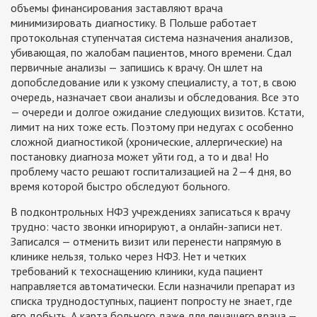
объемы финансирования заставляют врача
минимизировать диагностику. В Польше работает
протокольная ступенчатая система назначения анализов,
убивающая, по жалобам пациентов, много времени. Сдал
первичные анализы — запишись к врачу. Он шлет на
допобследование или к узкому специалисту, а тот, в свою
очередь, назначает свои анализы и обследования. Все это
— очереди и долгое ожидание следующих визитов. Кстати,
лимит на них тоже есть. Поэтому при недугах с особенно
сложной диагностикой (хронические, аллергические) на
постановку диагноза может уйти год, а то и два! Но
проблему часто решают госпитализацией на 2—4 дня, во
время которой быстро обследуют больного.
В подконтрольных НФЗ учреждениях записаться к врачу
трудно: часто звонки игнорируют, а онлайн-записи нет.
Записался — отменить визит или перенести напрямую в
клинике нельзя, только через НФЗ. Нет и четких
требований к техоснащению клиники, куда пациент
направляется автоматически. Если назначили препарат из
списка труднодоступных, пациент попросту не знает, где
его добыть. А карта больного даже для лечащего врача —