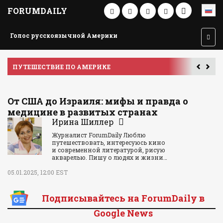
FORUMDAILY
Голос русскоязычной Америки
ПУТЕШЕСТВИЕ ПО АМЕРИКЕ
У
От США до Израиля: мифы и правда о
медицине в развитых странах
Ирина Шиллер
Журналист ForumDaily Люблю
путешествовать, интересуюсь кино
и современной литературой, рисую
акварелью. Пишу о людях и жизни…
05.01.2025, 12:00 EST
Подписывайтесь на ForumDaily в
Google News