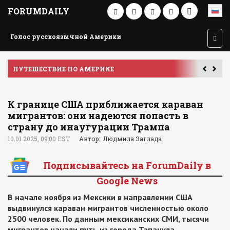
FORUMDAILY
Голос русскоязычной Америки
ПУТЕШЕСТВИЕ ПО АМЕРИКЕ
У
К границе США приближается караван
мигрантов: они надеются попасть в
страну до инаугурации Трампа
10.01.2025, 09:00 EST
Автор: Людмила Заглада
Подписывайтесь на ForumDaily в
Google News
В начале ноября из Мексики в направлении США
выдвинулся караван мигрантов численностью около
2500 человек. По данным мексиканских СМИ, тысячи
мигрантов начали путь из города Тапачула,