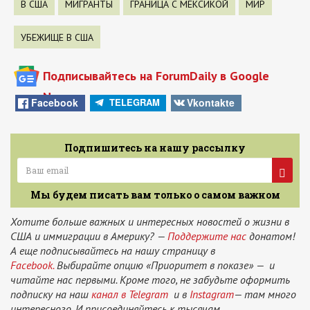
В США
МИГРАНТЫ
ГРАНИЦА С МЕКСИКОЙ
МИР
УБЕЖИЩЕ В США
Подписывайтесь на ForumDaily в Google
News
Facebook
Vkontakte
TELEGRAM
Подпишитесь на нашу рассылку
Мы будем писать вам только о самом важном
Хотите больше важных и интересных новостей о жизни в
США и иммиграции в Америку? —
Поддержите нас
донатом!
А еще подписывайтесь на нашу страницу в
Facebook.
Выбирайте опцию «Приоритет в показе» — и
читайте нас первыми. Кроме того, не забудьте оформить
подписку на наш
канал в Telegram
и в
Instagram
— там много
интересного. И присоединяйтесь к тысячам