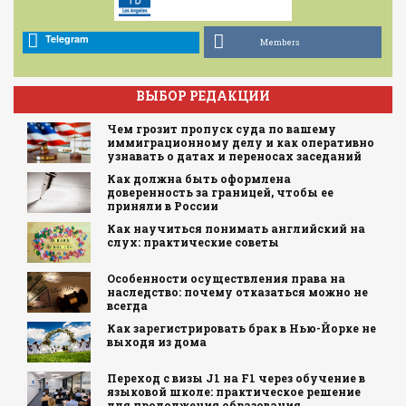
Telegram
Members
ВЫБОР РЕДАКЦИИ
Чем грозит пропуск суда по вашему
иммиграционному делу и как оперативно
узнавать о датах и переносах заседаний
Как должна быть оформлена
доверенность за границей, чтобы ее
приняли в России
Как научиться понимать английский на
слух: практические советы
Особенности осуществления права на
наследство: почему отказаться можно не
всегда
Как зарегистрировать брак в Нью-Йорке не
выходя из дома
Переход с визы J1 на F1 через обучение в
языковой школе: практическое решение
для продолжения образования