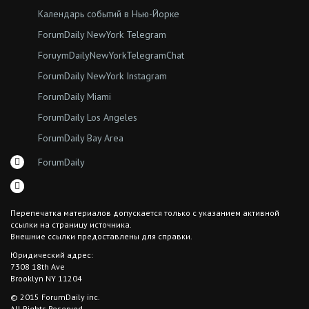
Календарь событий в Нью-Йорке
ForumDaily NewYork Telegram
ForuymDailyNewYorkTelegramChat
ForumDaily NewYork Instagram
ForumDaily Miami
ForumDaily Los Angeles
ForumDaily Bay Area
ForumDaily
Перепечатка материалов допускается только с указанием активной
ссылки на страницу источника.
Внешние ссылки предоставлены для справки.
Юридический адрес:
7308 18th Ave
Brooklyn NY 11204
© 2015 ForumDaily inc.
All Rights Reserved