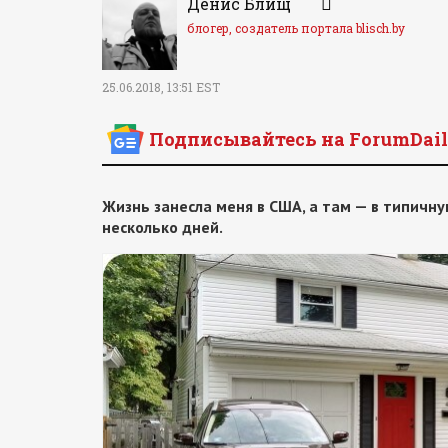
Денис Блищ
блогер, создатель портала blisch.by
25.06.2018, 13:51 EST
Подписывайтесь на ForumDail
Жизнь занесла меня в США, а там — в типичн
несколько дней.