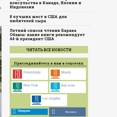
консульства в Канаде, Японии и
Индонезии
о
8 лучших мест в США для
любителей сыра
Летний список чтения Барака
Обамы: какие книги рекомендует
44-й президент США
ЧИТАТЬ ВСЕ НОВОСТИ
Присоединяйтесь к нам в соцсетях
ForumDaily
Miami
New York
Bay Area
Los Angeles
Telegram
Members