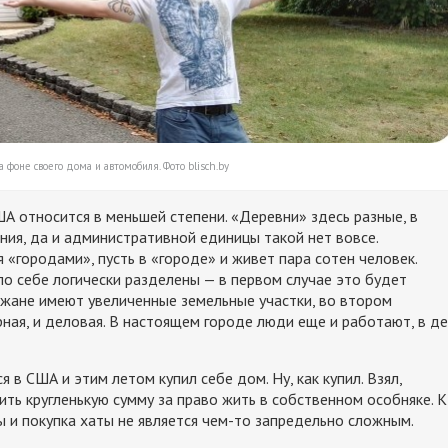
фоне своего дома и автомобиля. Фото blisch.by
ША относится в меньшей степени. «Деревни» здесь разные, в
ния, да и административной единицы такой нет вовсе.
 «городами», пусть в «городе» и живет пара сотен человек.
по себе логически разделены — в первом случае это будет
жане имеют увеличенные земельные участки, во втором
рная, и деловая. В настоящем городе люди еще и работают, в де
в США и этим летом купил себе дом. Ну, как купил. Взял,
ить кругленькую сумму за право жить в собственном особняке. К
 и покупка хаты не является чем-то запредельно сложным.