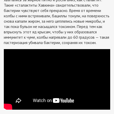
Такие «сталактиты Хавкина» свидетельствовали, что
бактерии чувствуют себя прекрасно. Время от времени
колбы с ними встряхивали, бациллы тонули, на поверхность
снова капали жиром, за него цеплялись новые микробы, и
так пока бульон не насыщался токсином. Перед тем как
впрыснуть этот яд крысам, чтобы у них образовался
иммунитет к чуме, колбы нагревали до 60 градусов — такая
пастеризация убивала бактерии, сохраняя их токсин.