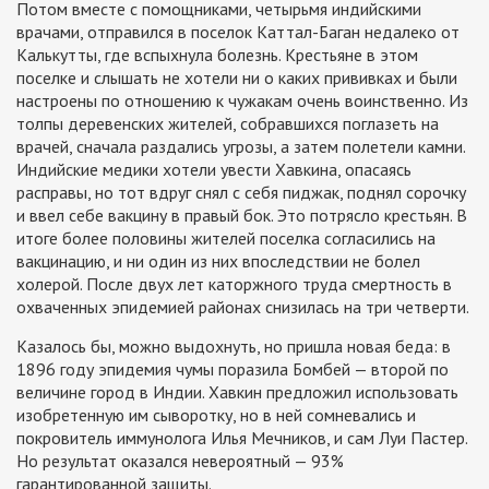
Потом вместе с помощниками, четырьмя индийскими
врачами, отправился в поселок Каттал-Баган недалеко от
Калькутты, где вспыхнула болезнь. Крестьяне в этом
поселке и слышать не хотели ни о каких прививках и были
настроены по отношению к чужакам очень воинственно. Из
толпы деревенских жителей, собравшихся поглазеть на
врачей, сначала раздались угрозы, а затем полетели камни.
Индийские медики хотели увести Хавкина, опасаясь
расправы, но тот вдруг снял с себя пиджак, поднял сорочку
и ввел себе вакцину в правый бок. Это потрясло крестьян. В
итоге более половины жителей поселка согласились на
вакцинацию, и ни один из них впоследствии не болел
холерой. После двух лет каторжного труда смертность в
охваченных эпидемией районах снизилась на три четверти.
Казалось бы, можно выдохнуть, но пришла новая беда: в
1896 году эпидемия чумы поразила Бомбей — второй по
величине город в Индии. Хавкин предложил использовать
изобретенную им сыворотку, но в ней сомневались и
покровитель иммунолога Илья Мечников, и сам Луи Пастер.
Но результат оказался невероятный — 93%
гарантированной защиты.