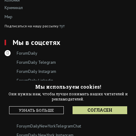
Криминал
Мир
тут
Подписаться на нашу рассылку
Мы в соцсетях
ForumDaily
ForumDaily Telegram
ForumDaily Instagram
ForumDaily Linkedin
Мы используем cookies!
Группа “ИЩУ СОВЕТА”
Они нужны нам, чтобы лучше понимать наших читателей и
ForumDaily New York
рекламодателей.
Календарь событий в Нью-Йорке
СОГЛАСЕН
УЗНАТЬ БОЛЬШЕ
ForumDaily NewYork Telegram
ForuymDailyNewYorkTelegramChat
ForumDaily NewYork Instagram