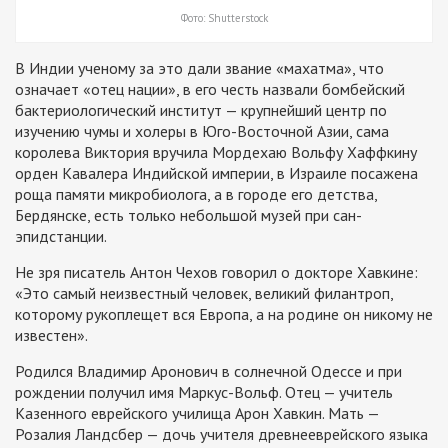
Фото: Shutterstock
В Индии ученому за это дали звание «махатма», что
означает «отец нации», в его честь назвали бомбейский
бактериологический институт — крупнейший центр по
изучению чумы и холеры в Юго-Восточной Азии, сама
королева Виктория вручила Мордехаю Вольфу Хаффкину
орден Кавалера Индийской империи, в Израиле посажена
роща памяти микробиолога, а в городе его детства,
Бердянске, есть только небольшой музей при сан­
эпидстанции.
Не зря писатель Антон Чехов говорил о докторе Хавкине:
«Это самый неизвестный человек, великий филантроп,
которому рукоплещет вся Европа, а на родине он никому не
известен».
Родился Владимир Аронович в солнечной Одессе и при
рождении получил имя Маркус-Вольф. Отец — учитель
Казенного еврейского училища Арон Хавкин. Мать —
Розалия Ландсбер — дочь учителя древнееврейского языка