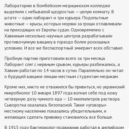
Лабораторию в бомбейском медицинском колледже
выделили с небывалой щедростью — целую комнату. В
штате — один лаборант и три курьера. Подопытные
животные — крысы, которых моряки за гроши отлавливали
на приходящих из Европы судах. Одновременно с
Хавкиным несколько научных центров разрабатывали
противочумную вакцину в гораздо более роскошных
условиях. И все же беспаспортный эмигрант всех обставил.
Пробную партию приготовили всего за три месяца.
Лаборант слег с нервным срывом, курьеры разбежались, а
Хавкин работал по 14 часов в сутки. Параллельно он читал
о будущей вакцине лекции местным студентам-медикам.
Кроме них, никто не отважился бы привиться, но украинский
микробиолог 10 января 1897 года вогнал себе под кожу
четверную дозу чумного яда — 10 миллилитров раствора.
Сыворотка оказалась безопасной. Такие «уговоры»
местному населению показались убедительными, и
желающих сделать прививку становилось все больше.
В 1915 году бактериолог-подвижник работал в английском