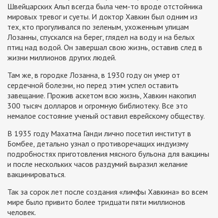
Швейцарских Альп всегда была чем-то вроде отстойника
мировых тревог и суеты. И доктор Хавкин был одним из
тех, кто прогуливался по зеленым, ухоженным улицам
Лозанны, спускался на берег, глядел на воду и на белых
птиц над водой. Он завершал свою жизнь, оставив след в
жизни миллионов других людей.
Там же, в городке Лозанна, в 1930 году он умер от
сердечной болезни, но перед этим успел оставить
завещание. Прожив аскетом всю жизнь, Хавкин накопил
300 тысяч долларов и огромную библиотеку. Все это
немалое состояние ученый оставил еврейскому обществу.
В 1935 году Махатма Ганди лично посетил институт в
Бомбее, детально узнал о противоречащих индуизму
подробностях приготовления мясного бульона для вакцины
и после нескольких часов раздумий выразил желание
вакцинироваться.
Так за сорок лет после создания «лимфы Хавкина» во всем
мире было привито более тридцати пяти миллионов
человек.