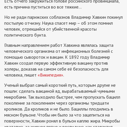
Есть отчего закружиться голове российского провинциала,
есть причина пуститься во все тяжкие…
Но не ради парижских соблазнов Владимир Хавкин покинул
постылую отчизну. Наука спасет мир – об этом помнил
человек, отрекшийся от убийственной красоты
политического бунта.
Главным направлением работ Хавкина являлась защита
человеческого организма от инфекционных болезней с
помощью сывороток и вакцин. К 1892 году Владимир
Хавкин создал первую эффективную вакцину против
холеры, доказав на самом себе её безопасность для
человека, пишет
«Википедия»
.
Ученый выбрал самый короткий путь, которым другие не
пошли: сделать вакциной яд, вырабатываемый чумными
микробами. Так выходило быстрее, чем пропускать бацилл
поколение за поколением через организмы тридцати
кроликов. Да кроликов и не было. Бациллы плодились в
мясном бульоне. Чтобы им было за что зацепиться на
поверхности, Хавкин ронял в бульон каплю жира. Микробы
хватались за жирное пятно и росли вниз, как сталактит.