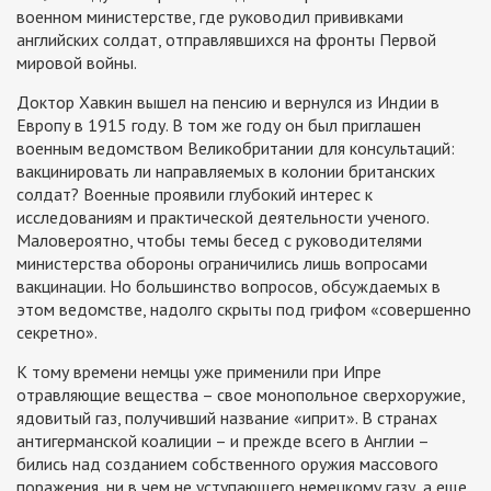
военном министерстве, где руководил прививками
английских солдат, отправлявшихся на фронты Первой
мировой войны.
Доктор Хавкин вышел на пенсию и вернулся из Индии в
Европу в 1915 году. В том же году он был приглашен
военным ведомством Великобритании для консультаций:
вакцинировать ли направляемых в колонии британских
солдат? Военные проявили глубокий интерес к
исследованиям и практической деятельности ученого.
Маловероятно, чтобы темы бесед с руководителями
министерства обороны ограничились лишь вопросами
вакцинации. Но большинство вопросов, обсуждаемых в
этом ведомстве, надолго скрыты под грифом «совершенно
секретно».
К тому времени немцы уже применили при Ипре
отравляющие вещества – свое монопольное сверхоружие,
ядовитый газ, получивший название «иприт». В странах
антигерманской коалиции – и прежде всего в Англии –
бились над созданием собственного оружия массового
поражения, ни в чем не уступающего немецкому газу, а еще