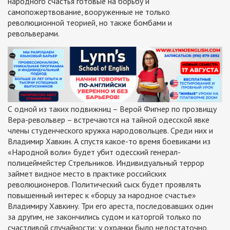
народного счастья готовые на борьбу и
самопожертвование, вооруженные не только
революционной теорией, но также бомбами и
револьверами.
С одной из таких подвижниц – Верой Фигнер по прозвищу
Вера-револьвер – встречаются на тайной одесской явке
члены студенческого кружка народовольцев. Среди них и
Владимир Хавкин. А спустя какое-то время боевиками из
«Народной воли» будет убит одесский генерал-
полицеймейстер Стрельников. Индивидуальный террор
займет видное место в практике российских
революционеров. Политический сыск будет проявлять
повышенный интерес к «борцу за народное счастье»
Владимиру Хавкину. Три его ареста, последовавших один
за другим, не закончились судом и каторгой только по
счастливой случайности: у охранки было недостаточно