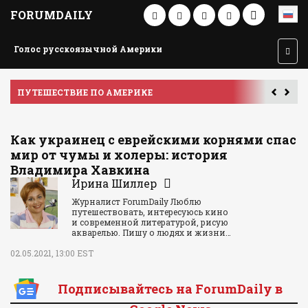
FORUMDAILY
Голос русскоязычной Америки
ПУТЕШЕСТВИЕ ПО АМЕРИКЕ
У
Как украинец с еврейскими корнями спас
мир от чумы и холеры: история
Владимира Хавкина
Ирина Шиллер
Журналист ForumDaily Люблю
путешествовать, интересуюсь кино
и современной литературой, рисую
акварелью. Пишу о людях и жизни…
02.05.2021, 13:00 EST
Подписывайтесь на ForumDaily в