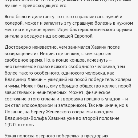
лучше – превосходящего его.
Ясно было и дилетанту: тот, кто справляется с чумой и
холерой, может и запалить эту страшную болезнь в нужном
месте и в нужное время. Идея бактериологического оружия
витала в воздухе над воюющей Европой.
Достоверно неизвестно, чем занимался Хавкин после
возвращения из Индии: где он жил, с кем коротал
свободное время. Но, в конце концов, исчезнуть –
неотъемлемое право всякого свободного человека, тем
более такого особенного, одинокого человека, как
Владимир Хавкин – ушедший на покой победитель холеры
и чумы. Может быть, ему обрыдло общество коллег, порой
завистливых и неинтересных. Может, физическое
состояние этого силача и здоровяка пришло в упадок – и
он стал ипохондриком и затворником. Так или иначе, но в
Лозанне, на берегу Женевского озера, мы находим
Владимира-Вольфа Хавкина уже во второй половине
1920-х годов.
Узкая полоска озерного побережья в предгорьях