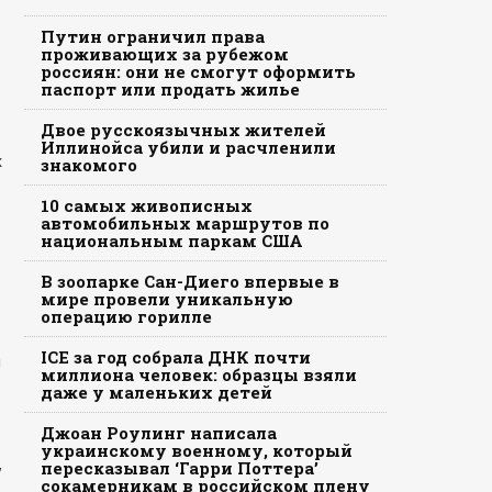
Путин ограничил права
проживающих за рубежом
россиян: они не смогут оформить
паспорт или продать жилье
Двое русскоязычных жителей
Иллинойса убили и расчленили
х
знакомого
10 самых живописных
автомобильных маршрутов по
национальным паркам США
В зоопарке Сан-Диего впервые в
мире провели уникальную
операцию горилле
ICE за год собрала ДНК почти
и
миллиона человек: образцы взяли
даже у маленьких детей
Джоан Роулинг написала
украинскому военному, который
пересказывал ‘Гарри Поттера’
у
сокамерникам в российском плену