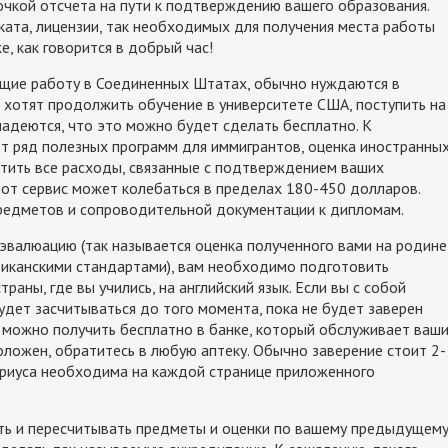
точкой отсчета на пути к подтверждению вашего образования.
ата, лицензии, так необходимых для получения места работы
, как говорится в добрый час!
щущие работу в Соединенных Штатах, обычно нуждаются в
и хотят продолжить обучение в университете США, поступить на
надеются, что это можно будет сделать бесплатно. К
т ряд полезных программ для иммигрантов, оценка иностранны
атить все расходы, связанные с подтверждением ваших
тот сервис может колебаться в пределах 180-450 долларов.
предметов и сопроводительной документации к дипломам.
 эвалюацию (так называется оценка полученного вами на родине
риканскими стандартами), вам необходимо подготовить
раны, где вы учились, на английский язык. Если вы с собой
будет засчитываться до того момента, пока не будет заверен
 можно получить бесплатно в банке, который обслуживает ваш
оложен, обратитесь в любую аптеку. Обычно заверение стоит 2-
тариуса необходима на каждой странице приложенного
ать и пересчитывать предметы и оценки по вашему предыдущем