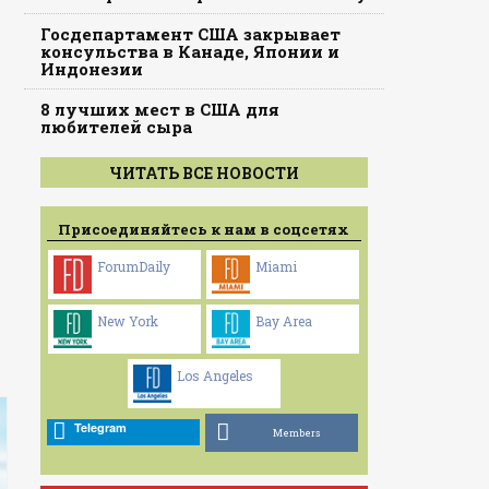
Госдепартамент США закрывает
консульства в Канаде, Японии и
Индонезии
8 лучших мест в США для
любителей сыра
ЧИТАТЬ ВСЕ НОВОСТИ
Присоединяйтесь к нам в соцсетях
ForumDaily
Miami
New York
Bay Area
Los Angeles
Telegram
Members