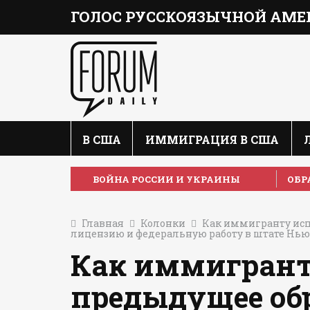
ГОЛОС РУССКОЯЗЫЧНОЙ АМЕ
В США
ИММИГРАЦИЯ В США
ВОЙНА РОССИИ И УКРАИНЫ
ОБР
Главная
Колонки
Как иммигранту исп
лицензию и федеральную работу в штате Нь
Как иммигрант
предыдущее об