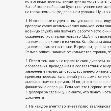
но все ниже перечисленные пункты могут стать 
Вашей конечной целью будет получениe сертифик
на городском или федеральном уровнях. Ну что же
1. Иностранные студенты, выпускники и лица, и
проверке своих академических навыков, если он
военную службу или получить работу. Часто они 
сожалению, хотя правительство США и предлагае
дипломов не входит в их число. Вы обязаны опл
дипломов, самостоятельно. В среднем, цена за э
Размер оплаты зависит от количества страниц, 
2. Перед тем, как вы отправите свои дипломы на
образования, проведенная в соответствии с аме
заверенные переводы с государственного языка ст
привезли перевод, сделанный у вас дома, он не 
американским нотариусом. Иногда это заверение
финансовые операции. Если вам этот сервис не п
3 доллара за страницу. Помните, что печать но
документа.
3. Не каждое агентство имеет право эвалюиров