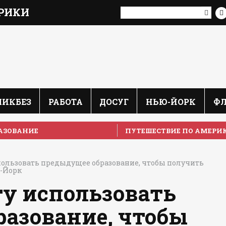
РИКИ
ЛИКБЕЗ
РАБОТА
ДОСУГ
НЬЮ-ЙОРК
Ф
АЗОВАНИЕ
ПУТЕШЕСТВИЕ ПО АМЕРИ
ользовать предыдущее образование, чтобы получить
ю-Йорк
у использовать
разование, чтобы