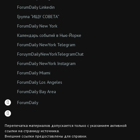
ForumDaily Linkedin
Группа “ИЩУ СОВЕТА”
ForumDaily New York
Календарь событий в Нью-Йорке
ForumDaily NewYork Telegram
ForuymDailyNewYorkTelegramChat
ForumDaily NewYork Instagram
ForumDaily Miami
ForumDaily Los Angeles
ForumDaily Bay Area
ForumDaily
Перепечатка материалов допускается только с указанием активной
ссылки на страницу источника.
Внешние ссылки предоставлены для справки.