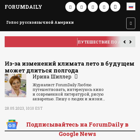
FORUMDAILY
Голос русскоязычной Америки
ПУТЕШЕСТВИЕ ПО АМЕРИКЕ
У
Из-за изменений климата лето в будущем
может длиться полгода
Ирина Шиллер
Журналист ForumDaily Люблю
путешествовать, интересуюсь кино
и современной литературой, рисую
акварелью. Пишу о людях и жизни…
28.05.2023, 10:10 EST
Подписывайтесь на ForumDaily в
Google News