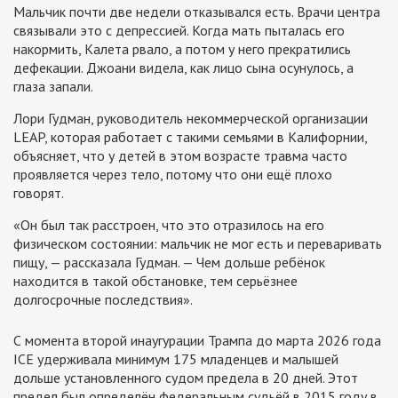
Мальчик почти две недели отказывался есть. Врачи центра
связывали это с депрессией. Когда мать пыталась его
накормить, Калета рвало, а потом у него прекратились
дефекации. Джоани видела, как лицо сына осунулось, а
глаза запали.
Лори Гудман, руководитель некоммерческой организации
LEAP, которая работает с такими семьями в Калифорнии,
объясняет, что у детей в этом возрасте травма часто
проявляется через тело, потому что они ещё плохо
говорят.
«Он был так расстроен, что это отразилось на его
физическом состоянии: мальчик не мог есть и переваривать
пищу, — рассказала Гудман. — Чем дольше ребёнок
находится в такой обстановке, тем серьёзнее
долгосрочные последствия».
С момента второй инаугурации Трампа до марта 2026 года
ICE удерживала минимум 175 младенцев и малышей
дольше установленного судом предела в 20 дней. Этот
предел был определён федеральным судьёй в 2015 году в