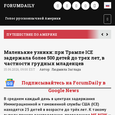
FORUMDAILY
Голос русскоязычной Америки
ПУТЕШЕСТВИЕ ПО АМЕРИКЕ
У
Маленькие узники: при Трампе ICE
задержала более 500 детей до трех лет, в
частности грудных младенцев
15.06.2026, 09:00 EST
Автор: Людмила Заглада
Подписывайтесь на ForumDaily в
Google News
В среднем каждый день в центрах задержания
Иммиграционной и таможенной службы США (ICE)
находятся 25 детей в возрасте до трёх лет. К такому
выводу пришло расследование, проведенное
MS NOW
—