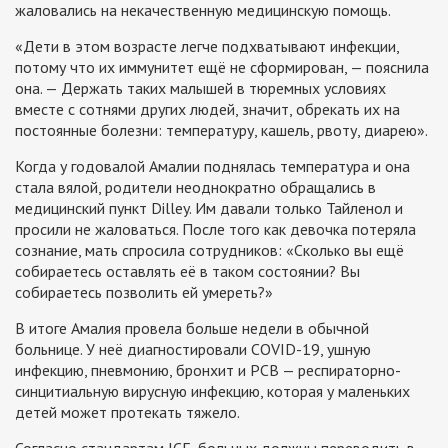
жаловались на некачественную медицинскую помощь.
«Дети в этом возрасте легче подхватывают инфекции,
потому что их иммунитет ещё не сформирован, — пояснила
она. — Держать таких малышей в тюремных условиях
вместе с сотнями других людей, значит, обрекать их на
постоянные болезни: температуру, кашель, рвоту, диарею».
Когда у годовалой Амалии поднялась температура и она
стала вялой, родители неоднократно обращались в
медицинский пункт Dilley. Им давали только Тайленол и
просили не жаловаться. После того как девочка потеряла
сознание, мать спросила сотрудников: «Сколько вы ещё
собираетесь оставлять её в таком состоянии? Вы
собираетесь позволить ей умереть?»
В итоге Амалия провела больше недели в обычной
больнице. У неё диагностировали COVID-19, ушную
инфекцию, пневмонию, бронхит и РСВ — респираторно-
синцитиальную вирусную инфекцию, которая у маленьких
детей может протекать тяжело.
Согласно стандартам ICE, больных должны переводить в