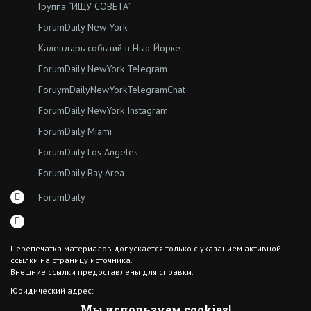
Группа “ИЩУ СОВЕТА”
ForumDaily New York
Календарь событий в Нью-Йорке
ForumDaily NewYork Telegram
ForuymDailyNewYorkTelegramChat
ForumDaily NewYork Instagram
ForumDaily Miami
ForumDaily Los Angeles
ForumDaily Bay Area
ForumDaily
Перепечатка материалов допускается только с указанием активной
ссылки на страницу источника.
Внешние ссылки предоставлены для справки.
Юридический адрес:
7308 18th Ave
Мы используем cookies!