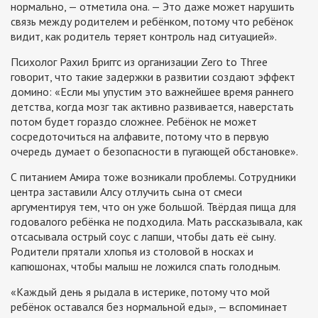
нормально, — отметила она. — Это даже может нарушить
связь между родителем и ребёнком, потому что ребёнок
видит, как родитель теряет контроль над ситуацией».
Психолог Рахил Бриггс из организации Zero to Three
говорит, что такие задержки в развитии создают эффект
домино: «Если мы упустим это важнейшее время раннего
детства, когда мозг так активно развивается, наверстать
потом будет гораздо сложнее. Ребёнок не может
сосредоточиться на алфавите, потому что в первую
очередь думает о безопасности в пугающей обстановке».
С питанием Амира тоже возникали проблемы. Сотрудники
центра заставили Алсу отлучить сына от смеси
аргументируя тем, что он уже большой. Твёрдая пища для
годовалого ребёнка не подходила. Мать рассказывала, как
отсасывала острый соус с лапши, чтобы дать её сыну.
Родители прятали хлопья из столовой в носках и
капюшонах, чтобы малыш не ложился спать голодным.
«Каждый день я рыдала в истерике, потому что мой
ребёнок оставался без нормальной еды», — вспоминает