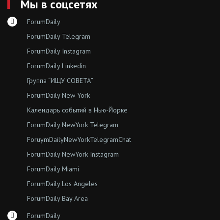
Мы в соцсетях
ForumDaily
ForumDaily Telegram
ForumDaily Instagram
ForumDaily Linkedin
Группа “ИЩУ СОВЕТА”
ForumDaily New York
Календарь событий в Нью-Йорке
ForumDaily NewYork Telegram
ForuymDailyNewYorkTelegramChat
ForumDaily NewYork Instagram
ForumDaily Miami
ForumDaily Los Angeles
ForumDaily Bay Area
ForumDaily