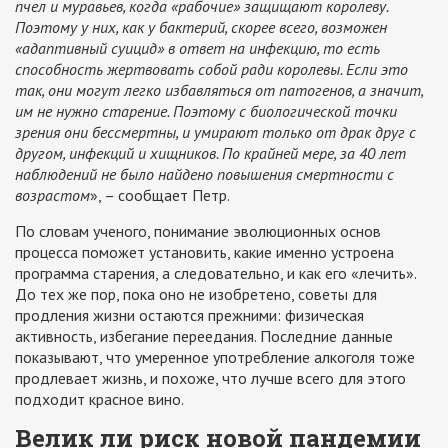
пчел и муравьев, когда «рабочие» защищают королеву.
Поэтому у них, как у бактерий, скорее всего, возможен
«адаптивный суицид» в ответ на инфекцию, то есть
способность жертвовать собой ради королевы. Если это
так, они могут легко избавляться от патогенов, а значит,
им не нужно старение. Поэтому с биологической точки
зрения они бессмертны, и умирают только от драк друг с
другом, инфекций и хищников. По крайней мере, за 40 лет
наблюдений не было найдено повышения смертности с
возрастом
», – сообщает Петр.
По словам ученого, понимание эволюционных основ
процесса поможет установить, какие именно устроена
программа старения, а следовательно, и как его «лечить».
До тех же пор, пока оно не изобретено, советы для
продления жизни остаются прежними: физическая
активность, избегание переедания. Последние данные
показывают, что умеренное употребление алкоголя тоже
продлевает жизнь, и похоже, что лучше всего для этого
подходит красное вино.
Велик ли риск новой пандемии