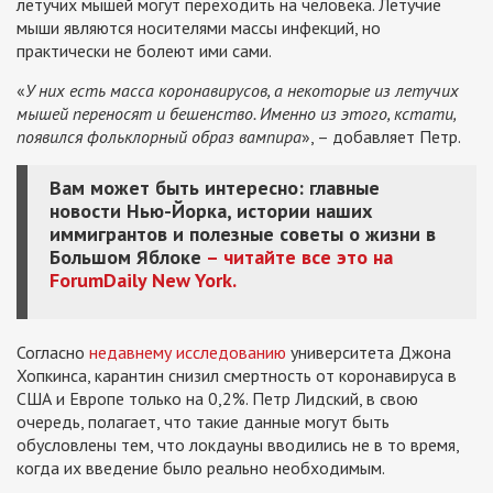
летучих мышей могут переходить на человека. Летучие
мыши являются носителями массы инфекций, но
практически не болеют ими сами.
«
У них есть масса коронавирусов, а некоторые из летучих
мышей переносят и бешенство. Именно из этого, кстати,
появился фольклорный образ вампира
», – добавляет Петр.
Вам может быть интересно: главные
новости Нью-Йорка, истории наших
иммигрантов и полезные советы о жизни в
Большом Яблоке
– читайте все это на
ForumDaily New York.
Согласно
недавнему исследованию
университета Джона
Хопкинса, карантин снизил смертность от коронавируса в
США и Европе только на 0,2%. Петр Лидский, в свою
очередь, полагает, что такие данные могут быть
обусловлены тем, что локдауны вводились не в то время,
когда их введение было реально необходимым.