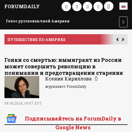
FORUMDAILY
Голос русскоязычной Америки
ПУТЕШЕСТВИЕ ПО АМЕРИКЕ
У
Гонки со смертью: иммигрант из России
может совершить революцию в
понимании и предотвращении старения
Ксения Кириллова
журналист ForumDaily
08.06.2024, 09:57 EST
Подписывайтесь на ForumDaily в
Google News