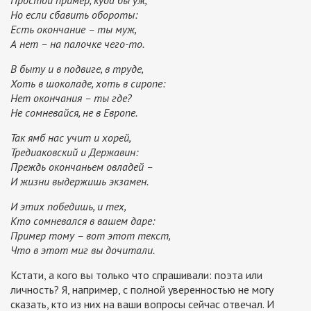
Простой пример, куда бы уж,
Но если сбавить обороты:
Есть окончание – ты муж,
А нет – на палочке чего-то.
В быту и в подвиге, в труде,
Хоть в шоколаде, хоть в сиропе:
Нет окончания – ты где?
Не сомневайся, не в Европе.
Так ямб нас учит и хорей,
Тредиаковский и Державин:
Преждь окончаньем овладей –
И жизни выдержишь экзамен.
И этих победишь, и тех,
Кто сомневался в вашем даре:
Пример тому – вот этот текст,
Что в этот миг вы дочитали.
Кстати, а кого вы только что спрашивали: поэта или
личность? Я, например, с полной уверенностью не могу
сказать, кто из них на ваши вопросы сейчас отвечал. И