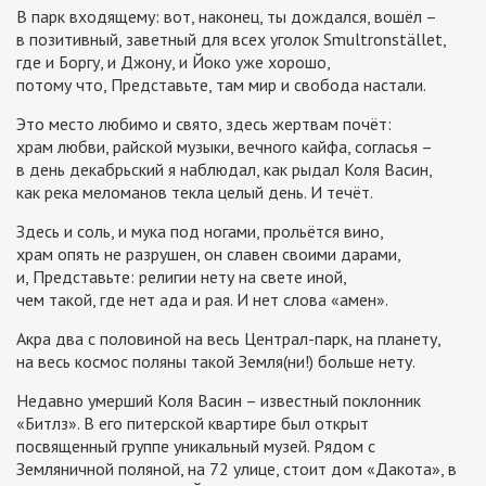
В парк входящему: вот, наконец, ты дождался, вошёл –
в позитивный, заветный для всех уголок Smultronstället,
где и Боргу, и Джону, и Йоко уже хорошо,
потому что, Представьте, там мир и свобода настали.
Это место любимо и свято, здесь жертвам почёт:
храм любви, райской музыки, вечного кайфа, согласья –
в день декабрьский я наблюдал, как рыдал Коля Васин,
как река меломанов текла целый день. И течёт.
Здесь и соль, и мука под ногами, прольётся вино,
храм опять не разрушен, он славен своими дарами,
и, Представьте: религии нету на свете иной,
чем такой, где нет ада и рая. И нет слова «амен».
Акра два с половиной на весь Централ-парк, на планету,
на весь космос поляны такой Земля(ни!) больше нету.
Недавно умерший Коля Васин – известный поклонник
«Битлз». В его питерской квартире был открыт
посвященный группе уникальный музей. Рядом с
Земляничной поляной, на 72 улице, стоит дом «Дакота», в