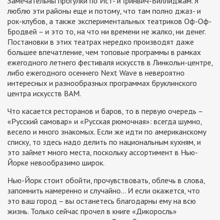
Замечательны прогулки по Ист- и Гринвич-Виллиджам. Я
люблю эти районы еще и потому, что там полно джаз- и
рок-клубов, а также экспериментальных театриков Оф-Оф-
Бродвей – и это то, на что ни времени не жалко, ни денег.
Постановки в этих театрах нередко производят даже
большее впечатление, чем топовые программы в рамках
ежегодного летнего фестиваля искусств в Линкольн-центре,
либо ежегодного осеннего Next Wave в невероятно
интересных и разнообразных программах бруклинского
центра искусств ВАМ.
Что касается ресторанов и баров, то в первую очередь –
«Русский самовар» и «Русская рюмочная»: всегда шумно,
весело и много знакомых. Если же идти по американскому
списку, то здесь надо делить по национальным кухням, и
это займет много места, поскольку ассортимент в Нью-
Йорке невообразимо широк.
Нью-Йорк стоит обойти, прочувствовать, облечь в слова,
запомнить намеренно и случайно… И если окажется, что
это ваш город – вы останетесь благодарны ему на всю
жизнь. Только сейчас прочел в книге «Дикоросль»