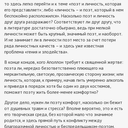
то здесь легко перейти и к теме «поэт и личность, которая
его представляет»; либо «личность – и поэт, который в нем
беспокойно расположился». Насколько поэт и личность
друг друга раздражают? Соответствуют ли друг другу, что
в литературе достаточно обыграно, ведь при мелкой
личности может быть крупный, значимый поэт, и наоборот.
И не занимает ли в личности поэт место за счет потери
ряда личностных качеств – и здесь уже известная
проблема «гения и злодейства».
В конце концов, кого Аполлон требует к священной жертве:
поэта ли, нередко безответственно плюющего на
меркантильную, светскую, прозаическую сторону жизни; или
личность, которая, к примеру, начав пить умеренно алкоголь
и приведя в порядок хотя бы один из двух костюмов,
поможет поэту жить более-менее комфортно?
Другое дело, нужен ли поэту комфорт, насколько он бежит
от душевных травм и стресса? Вполне вероятно, это и есть
его творческая среда, без которой мало что значимое
родится, и здесь прямой путь к конфликту между
благоразумной личностью и беспредельщиком-поэтом.