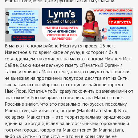
Манхэттене, меня даже русские таксисты узнавали.
В манхэттенском районе Мидтаун я провел 15 лет.
Известное в то время кафе Anyway, в котором я был
совладельцем, находилось на манхэттенском Нижнем Ист-
Сайде. Свою еженедельную газету «Печатный Орган» я
также издавал в Манхэттене, так что никуда практически
не выезжал на протяжении полутора десятка лет из Сити,
как называют ньюйоркцы этот один из районов города
Нью-Йорк. Кстати, чтобы сразу покончить с замечаниями от
знатоков: в России принято говорить «на Манхэттене».
Россияне знают, что это правильно, по-русски, поскольку
Манхэттен, как известно, остров (Manhattan Island). В то
же время, Манхэттен – это территориальная юридическая
единица, и когда я, вслед за англоязычными горожанами и
гостями города, говорю «в Манхэттене» (in Manhattan),
либо «в Сити» (in the City), – это ни в коем случае не