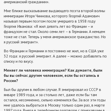
американский гражданин».
Мне ближе высказывание выдающего поэта второй волны
иммиграции Игоря Чиннова, которого Георгий Адамович
называл первым поэтом после умершего в 1958 году
Георгия Иванова: «Я жил девять лет во Франции – и
французом не стал. Около семи лет – в Германии. А немцем
тоже не стал. Теперь у меня американское гражданство. Но
я русский эмигрант».
Во Франции и Германии я постоянно не жил, но в США уже
32 года: я русский эмигрант. А далее – можно добавлять по
списку и по вкусу.
Меняет ли человека иммиграция? Как думаете, были
бы вы сейчас другим человеком, если бы остались в
России?
Был бы другим в любом случае. Я эмигрировал из СССР в
январе 1989 года, и за столько лет, даже если бы там
остался, несомненно, сильно изменился бы. За все эти годы
мне удалось выбраться в Москву только один раз, в марте
1997 года. Вчера в телефонном разговоре с приехавшим в