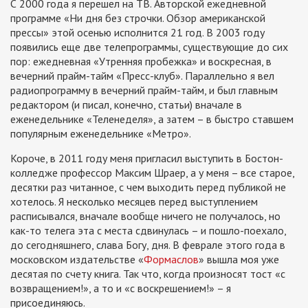
С 2000 года я перешел на ТВ. Авторской ежедневной
программе «Ни дня без строчки. Обзор американской
прессы» этой осенью исполнится 21 год. В 2003 году
появились еще две телепрограммы, существующие до сих
пор: ежедневная «Утренняя пробежка» и воскресная, в
вечерний прайм-тайм «Пресс-клуб». Параллельно я вел
радиопрограмму в вечерний прайм-тайм, и был главным
редактором (и писал, конечно, статьи) вначале в
еженедельнике «Теленеделя», а затем – в быстро ставшем
популярным еженедельнике «Метро».
Короче, в 2011 году меня пригласил выступить в Бостон-
колледже профессор Максим Шраер, а у меня – все старое,
десятки раз читанное, с чем выходить перед публикой не
хотелось. Я несколько месяцев перед выступлением
расписывался, вначале вообще ничего не получалось, но
как-то телега эта с места сдвинулась – и пошло-поехало,
до сегодняшнего, слава Богу, дня. В феврале этого года в
московском издательстве «
Формаслов
» вышла моя уже
десятая по счету книга. Так что, когда произносят тост «с
возвращением!», а то и «с воскрешением!» – я
присоединяюсь.