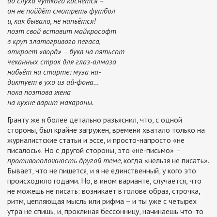
до слуха чуткого коснётся –
он не пойдёт смотреть футбол
и, как бывало, не напьётся!
поэт свой вставит майкрософт
в круп златогривого пегаса,
откроет «ворд» – букв на пятьсот
чеканных строк для глаз-алмаза
набьёт на старте: муза на-
диктует в ухо из ай-фона…
пока поэтова жена
на кухне варит макароны.
Гранту же я более детально разъяснил, что, с одной
стороны, был крайне загружен, времени хватало только на
журналистские статьи и эссе, и просто-напросто «не
писалось». Но с другой стороны, это «не-письмо»
–
противоположность другой теме,
когда «нельзя не писать».
Бывает, что не пишется, и я не единственный, у кого это
происходило годами. Но, в ином варианте, случается, что
не можешь не писать: возникает в голове образ, строчка,
ритм, цепляющая мысль или рифма – и ты уже с четырех
утра не спишь, и, проклиная бессонницу, начинаешь что-то