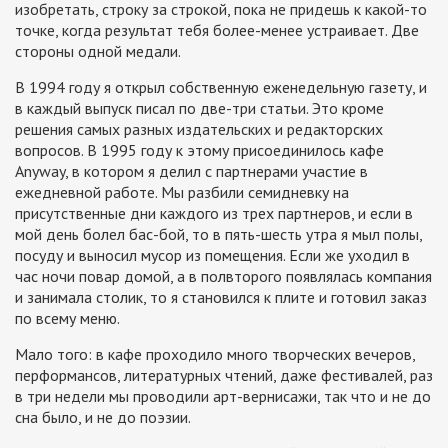
изобретать, строку за строкой, пока не придешь к какой-то
точке, когда результат тебя более-менее устраивает. Две
стороны одной медали.
В 1994 году я открыл собственную еженедельную газету, и
в каждый выпуск писал по две-три статьи. Это кроме
решения самых разных издательских и редакторских
вопросов. В 1995 году к этому присоединилось кафе
Anyway, в котором я делил с партнерами участие в
ежедневной работе. Мы разбили семидневку на
присутственные дни каждого из трех партнеров, и если в
мой день болел бас-бой, то в пять-шесть утра я мыл полы,
посуду и выносил мусор из помещения. Если же уходил в
час ночи повар домой, а в полвторого появлялась компания
и занимала столик, то я становился к плите и готовил заказ
по всему меню.
Мало того: в кафе проходило много творческих вечеров,
перформансов, литературных чтений, даже фестивалей, раз
в три недели мы проводили арт-вернисажи, так что и не до
сна было, и не до поэзии.