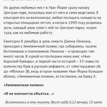
Из других любимых мест в Нью-Йорке сразу назову
Централ-парк, поскольку жил от него в семи кварталах. Я
изъездил его на велосипеде, любил посещать концерты на
открытых площадках летом, а когда в 1999 году родилась
дочь, каждый день гулял с ней по Централ-парку: ходил
туда, как на любимую работу.
Ежегодно 8 декабря, в день смерти Джона Леннона,
приходил к Земляничной поляне, где собирались тысячи
битломанов и поклонников Леннона – и проводил там
много часов. В одной из последних моих книг, «Нью-
йоркский букварь», в первой части которой – 33 главы по
количеству букв в русском алфавите, от «Амстердама» (А)
до «Яблока» (Я), ведь второе название Нью-Йорка Большое
яблоко, «Земляничная поляна», естественно, на букву З:
«Земляничная поляна»
«И не кончается объятье…»
Вспомнилось в эту минуту. Вест-сайд, 6.12 вечера, 13 июля