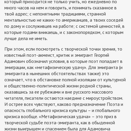
который приходится не только учить, но ежедневно по
много часов на нем и говорить, и понимать сказанное в
твой адрес; с непонятными традициями, странной
ментальностью не каких-то американцев, а твоих соседей
по дому и сослуживцев на работе; с системой ценностей, в
которые годами вникаешь, и с законопорядком, с которым
лучше дела не иметь.
При этом, если посмотреть с творческой точки зрения, то
известный поэт-акмеист, критик и эмигрант Георгий
Адамович обозначил условия, в которые поэт попадает в
эмиграции, как «метафизическую удачу». Для эмигранта (и
эмигранта в нынешних обстоятельствах также) это
означает, что в обстановке полной изоляции от культурной
и общественно-политической жизни родной страны,
оказавшись за ее рубежами и вне русского массового
читателя, писатели остаются наедине с мироустройством.
И острее всех чувствуют, каково предназначение Поэта и
опасность глобального кризиса культуры – и глобального
кризиса вообще. «Метафизическая удача» – это приз в
творческой судьбе поэта-эмигранта, как в обыденной
жизни выигрышем и спасением была для Адамовича