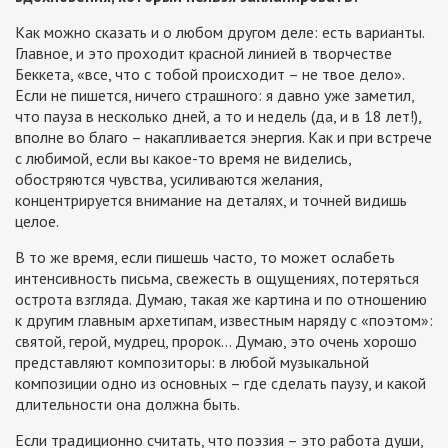
Как можно сказать и о любом другом деле: есть варианты.
Главное, и это проходит красной линией в творчестве
Беккета, «все, что с тобой происходит – не твое дело».
Если не пишется, ничего страшного: я давно уже заметил,
что пауза в несколько дней, а то и недель (да, и в 18 лет!),
вполне во благо – накапливается энергия. Как и при встрече
с любимой, если вы какое-то время не виделись,
обостряются чувства, усиливаются желания,
концентрируется внимание на деталях, и точней видишь
целое.
В то же время, если пишешь часто, то может ослабеть
интенсивность письма, свежесть в ощущениях, потеряться
острота взгляда. Думаю, такая же картина и по отношению
к другим главным архетипам, известным наряду с «поэтом»:
святой, герой, мудрец, пророк… Думаю, это очень хорошо
представляют композиторы: в любой музыкальной
композиции одно из основных – где сделать паузу, и какой
длительности она должна быть.
Если традиционно считать, что поэзия – это работа души,