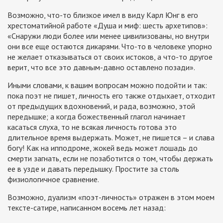
Возможно, что-то близкое имел в виду Карл Юнг в его
хрестоматийной работе «Душа и миф: шесть архетипов»:
«Снаружи люди более или менее цивилизованы, но внутри
они все еще остаются дикарями. Что-то в человеке упорно
не желает отказываться от своих истоков, а что-то другое
верит, что все это давным-давно оставлено позади».
Иными словами, к вашим вопросам можно подойти и так:
пока поэт не пишет, личность его также отдыхает, отходит
от предыдущих вдохновений, и рада, возможно, этой
передышке; а когда божественный глагол начинает
касаться слуха, то не всякая личность готова это
длительное время выдержать. Может, не пишется – и слава
богу! Как на ипподроме, жокей ведь может лошадь до
смерти загнать, если не позаботится о том, чтобы держать
ее в узде и давать передышку. Простите за столь
физиологичное сравнение.
Возможно, дуализм «поэт-личность» отражен в этом моем
тексте-сатире, написанном восемь лет назад: