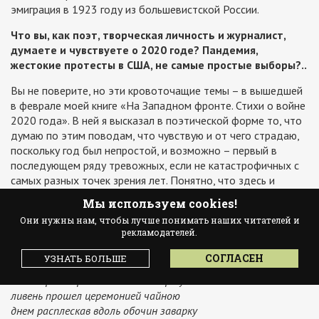
эмиграция в 1923 году из большевистской России.
Что вы, как поэт, творческая личность и журналист,
думаете и чувствуете о 2020 годе? Пандемия,
жестокие протесты в США, не самые простые выборы?..
Вы не поверите, но эти кровоточащие темы – в вышедшей
в феврале моей книге «На Западном фронте. Стихи о войне
2020 года». В ней я высказал в поэтической форме то, что
думаю по этим поводам, что чувствую и от чего страдаю,
поскольку год был непростой, и возможно – первый в
последующем ряду тревожных, если не катастрофичных с
самых разных точек зрения лет. Понятно, что здесь и
общая на весь мир беда – пандемия COVID-19, с ее
Мы используем cookies!
дистанцированием и карантином, при котором в немалой
Они нужны нам, чтобы лучше понимать наших читателей и
степени были ущемлены хрестоматийные свободы
рекламодателей.
западной демократии:
СОГЛАСЕН
УЗНАТЬ БОЛЬШЕ
в полом покрытом бетоном молчании
голос грача прилетевшего к марту
ливень прошел церемонией чайною
днем расплескав вдоль обочин заварку