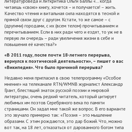
литературоведа и литкритика Ольги Баллы «… когда
читаешь «свою» книгу, хочется – и получается! – жить.
Качество чтения и витальная сила находятся в тесной и
прямой связи друг с другом. Кстати, то же самое – с
(другими) городами, с их (всем телом) прочитыванием и
перечитыванием. Если в них ради чего и ездят, то уж не в
первую ли очередь – ради увеличения жизни в себе и
повышения её качества?»
«В 2011 году, после почти 18-летнего перерыва,
вернулся к поэтической деятельности», – пишет о вас
«Википедия». Что было причиной перерыва?
Недавно меня пригласил в свою телепрограмму «Особое
мнение» на телеканале RTN/WMNB журналист Александр
Грант, блестящий знаток русской поэзии и мировой
литературы, очень редкий читатель, который цитирует
любимых им поэтов Серебряного века по памяти
страницами. Он задал мне такой же вопрос. В его варианте
это звучало примерно так: «Поэзия – это мышление
образами. С этим рождаются, это дар божий. Что, можно
вот так, на 18 лет, отказаться от дарованного богом типа