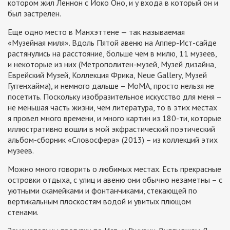
котором жил Леннон с Йоко Оно, и у входа в который он и
был застрелен.
Еще одно место в Манхэттене — так называемая
«Музейная миля». Вдоль Пятой авеню на Аппер-Ист-сайде
растянулись на расстояние, больше чем в милю, 11 музеев,
и некоторые из них (Метрополитен-музей, Музей дизайна,
Еврейский Музей, Коллекция Фрика, Neue Gallery, Музей
Гуггенхайма), и немного дальше – МоМА, просто нельзя не
посетить. Поскольку изобразительное искусство для меня –
не меньшая часть жизни, чем литература, то в этих местах
я провел много времени, и много картин из 180-ти, которые
иллюстративно вошли в мой экфрастический поэтический
альбом-сборник «Словосфера» (2013) – из коллекций этих
музеев.
Можно много говорить о любимых местах. Есть прекрасные
островки отдыха, с улиц и авеню они обычно незаметны – с
уютными скамейками и фонтанчиками, стекающей по
вертикальным плоскостям водой и увитых плющом
стенами.