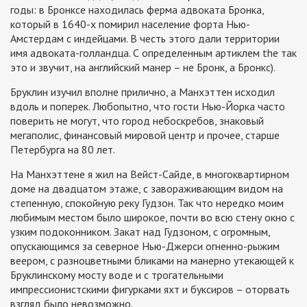
годы: в Бронксе находилась ферма адвоката Бронка,
который в 1640-х помирил население форта Нью-
Амстердам с индейцами. В честь этого дали территории
имя адвоката-голландца. С определенным артиклем the так
это и звучит, на английский манер – не Бронк, а Бронкс).
Бруклин изучил вполне прилично, а Манхэттен исходил
вдоль и поперек. Любопытно, что гости Нью-Йорка часто
поверить не могут, что город небоскребов, знаковый
мегаполис, финансовый мировой центр и прочее, старше
Петербурга на 80 лет.
На Манхэттене я жил на Вейст-Сайде, в многоквартирном
доме на двадцатом этаже, с завораживающим видом на
степенную, спокойную реку Гудзон. Так что нередко моим
любимым местом было широкое, почти во всю стену окно с
узким подоконником. Закат над Гудзоном, с огромным,
опускающимся за северное Нью-Джерси огненно-рыжим
веером, с разноцветными бликами на манерно утекающей к
Бруклинскому мосту воде и с трогательными
импрессионистскими фигурками яхт и буксиров – оторвать
взгляд было невозможно.