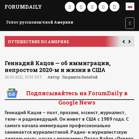
FORUMDAILY
Голос русскоязычной Америки
ПУТЕШЕСТВИЕ ПО АМЕРИКЕ
У
Геннадий Кацов — об иммиграции,
непростом 2020-м и жизни в США
26.03.2021, 15:55 EST
Автор: Людмила Балабай
Подписывайтесь на ForumDaily в
Google News
Геннадий Кацов – поэт, прозаик, эссеист, журналист,
теле- и радиоведущий. Он живет в США с 1989 года. С
самого начала иммиграции профессионально
занимается журналистикой. Радио- и журналистскую
деятельность начал с программы Петра Вайля «Поверх