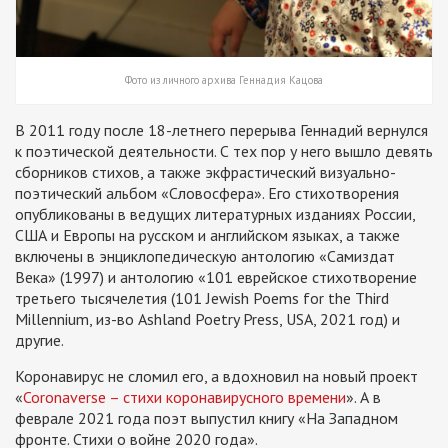
Фото из личного архива Геннадия Кацова
В 2011 году после 18-летнего перерыва Геннадий вернулся
к поэтической деятельности. С тех пор у него вышло девять
сборников стихов, а также экфрастический визуально-
поэтический альбом «Словосфера». Его стихотворения
опубликованы в ведущих литературных изданиях России,
США и Европы на русском и английском языках, а также
включены в энциклопедическую антологию «Самиздат
Века» (1997) и антологию «101 еврейское стихотворение
третьего тысячелетия (101 Jewish Poems for the Third
Millennium, из-во Ashland Poetry Press, USA, 2021 год) и
другие.
Коронавирус не сломил его, а вдохновил на новый проект
«
Coronaverse – стихи коронавирусного времени
». А в
феврале 2021 года поэт выпустил книгу «На Западном
фронте. Стихи о войне 2020 года».