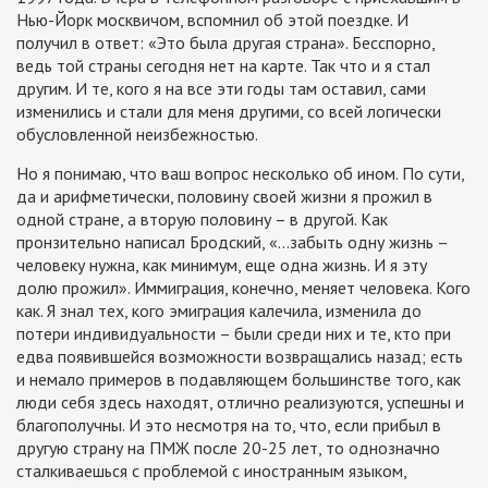
Нью-Йорк москвичом, вспомнил об этой поездке. И
получил в ответ: «Это была другая страна». Бесспорно,
ведь той страны сегодня нет на карте. Так что и я стал
другим. И те, кого я на все эти годы там оставил, сами
изменились и стали для меня другими, со всей логически
обусловленной неизбежностью.
Но я понимаю, что ваш вопрос несколько об ином. По сути,
да и арифметически, половину своей жизни я прожил в
одной стране, а вторую половину – в другой. Как
пронзительно написал Бродский, «…забыть одну жизнь –
человеку нужна, как минимум, еще одна жизнь. И я эту
долю прожил». Иммиграция, конечно, меняет человека. Кого
как. Я знал тех, кого эмиграция калечила, изменила до
потери индивидуальности – были среди них и те, кто при
едва появившейся возможности возвращались назад; есть
и немало примеров в подавляющем большинстве того, как
люди себя здесь находят, отлично реализуются, успешны и
благополучны. И это несмотря на то, что, если прибыл в
другую страну на ПМЖ после 20-25 лет, то однозначно
сталкиваешься с проблемой с иностранным языком,