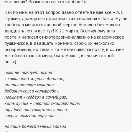
мышления? Возможно ли это вообще?»
Как по мне, на этот вопрос давно ответил наше все – А. С.
Пушкин, двадцатью строками стихотворения «Поэт». Ну, не
требовал меня к священной жертве Аполлон без малого
двадцать лет, и все тут! К 21 марта, Всемирному дню
поэта, я написал стихотворение-аллюзию на классическое
пушкинское, в двадцать, конечно, строк, их несколько
осовременив, но тема – та же (не пишется поэту, и «… меж
детей ничтожных мира, б
ыть может, всех ничтожней
он…»):
пока не требует поэта
к священной жертве Аполлон,
он приготовит макарон,
добавит соуса «альфредо»,
посыпет «чеддер» в самый раз,
хоть лучше – тёртой «моцареллой»:
трудней глазунья, что сгорела,
закрыв намедни пару глаз
но лишь божественный глагол