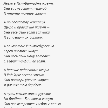
Легко в Ист-Виллидже живут,
Они вас угостят текилой
И что-то томное споют.
А по соседству украинцы
Щыро и правильно живут —
Они весь день едят галушки
И запивают их борщом.
А за мостом Уильямсбургским
Евреи древние живут.
Они весь день мацу готовят
С гефилт-а-фиш ее едят.
А дальше радостные негры
В Рэд-Хуке весело живут.
Они попкорн удачно жарят
И разные там барбекю.
А чуть южнее много русских
На Брайтон-Бич вовсю живут —
Они вас встретят хлебом с солью