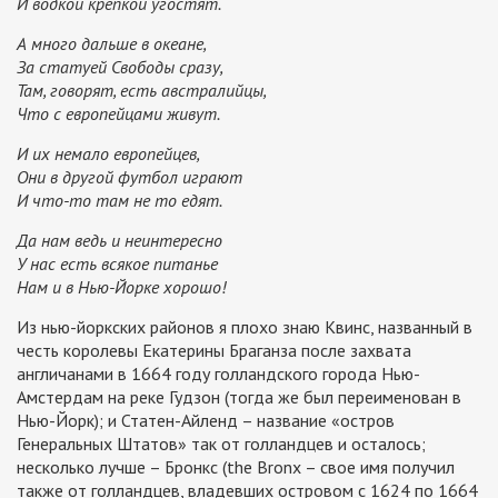
И водкой крепкой угостят.
А много дальше в океане,
За статуей Свободы сразу,
Там, говорят, есть австралийцы,
Что с европейцами живут.
И их немало европейцев,
Они в другой футбол играют
И что-то там не то едят.
Да нам ведь и неинтересно
У нас есть всякое питанье
Нам и в Нью-Йорке хорошо!
Из нью-йоркских районов я плохо знаю Квинс, названный в
честь королевы Екатерины Браганза после захвата
англичанами в 1664 году голландского города Нью-
Амстердам на реке Гудзон (тогда же был переименован в
Нью-Йорк); и Статен-Айленд – название «остров
Генеральных Штатов» так от голландцев и осталось;
несколько лучше – Бронкс (the Bronx – свое имя получил
также от голландцев, владевших островом с 1624 по 1664