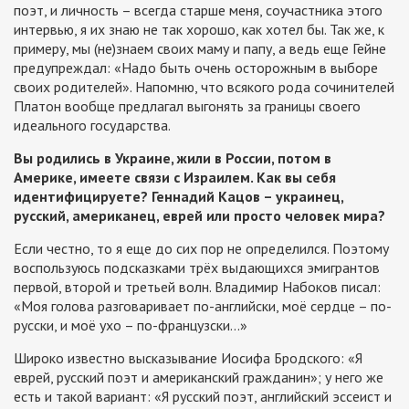
поэт, и личность – всегда старше меня, соучастника этого
интервью, я их знаю не так хорошо, как хотел бы. Так же, к
примеру, мы (не)знаем своих маму и папу, а ведь еще Гейне
предупреждал: «Надо быть очень осторожным в выборе
своих родителей». Напомню, что всякого рода сочинителей
Платон вообще предлагал выгонять за границы своего
идеального государства.
Вы родились в Украине, жили в России, потом в
Америке, имеете связи с Израилем. Как вы себя
идентифицируете? Геннадий Кацов – украинец,
русский, американец, еврей или просто человек мира?
Если честно, то я еще до сих пор не определился. Поэтому
воспользуюсь подсказками трёх выдающихся эмигрантов
первой, второй и третьей волн. Владимир Набоков писал:
«Моя голова разговаривает по-английски, моё сердце – по-
русски, и моё ухо – по-французски…»
Широко известно высказывание Иосифа Бродского: «Я
еврей, русский поэт и американский гражданин»; у него же
есть и такой вариант: «Я русский поэт, английский эссеист и