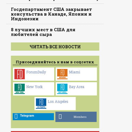
Госдепартамент США закрывает
консульства в Канаде, Японии и
Индонезии
8 лучших мест в США для
любителей сыра
ЧИТАТЬ ВСЕ НОВОСТИ
Присоединяйтесь к нам в соцсетях
ForumDaily
Miami
New York
Bay Area
Los Angeles
Telegram
Members