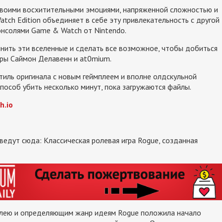
 своими восхитительными эмоциями, напряженной сложностью и
ch Edition объединяет в себе эту привлекательность с другой
онсолями Game & Watch от Nintendo.
нить эти вселенные и сделать все возможное, чтобы добиться
гры Саймон Делавенн и at0mium.
тиль оригинала с новым геймплеем и вполне олдскульной
пособ убить несколько минут, пока загружаются файлы.
h.io
 ведут сюда: Классическая ролевая игра Rogue, созданная
мплею и определяющим жанр идеям Rogue положила начало