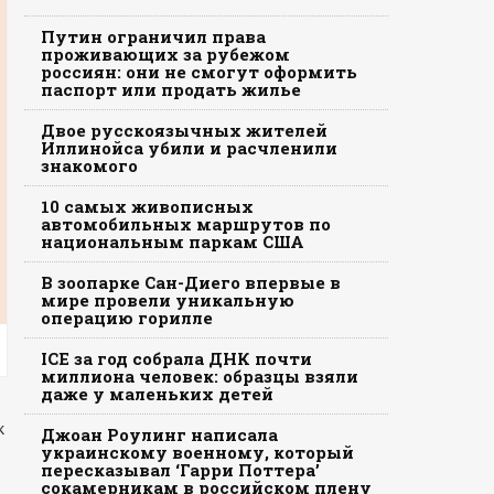
Путин ограничил права
проживающих за рубежом
россиян: они не смогут оформить
паспорт или продать жилье
Двое русскоязычных жителей
Иллинойса убили и расчленили
знакомого
10 самых живописных
автомобильных маршрутов по
национальным паркам США
В зоопарке Сан-Диего впервые в
мире провели уникальную
операцию горилле
ICE за год собрала ДНК почти
миллиона человек: образцы взяли
даже у маленьких детей
к
Джоан Роулинг написала
украинскому военному, который
пересказывал ‘Гарри Поттера’
сокамерникам в российском плену