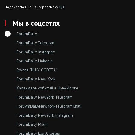
тут
Подписаться на нашу рассылку
Мы в соцсетях
ForumDaily
ForumDaily Telegram
ForumDaily Instagram
ForumDaily Linkedin
Группа “ИЩУ СОВЕТА”
ForumDaily New York
Календарь событий в Нью-Йорке
ForumDaily NewYork Telegram
ForuymDailyNewYorkTelegramChat
ForumDaily NewYork Instagram
ForumDaily Miami
ForumDaily Los Angeles