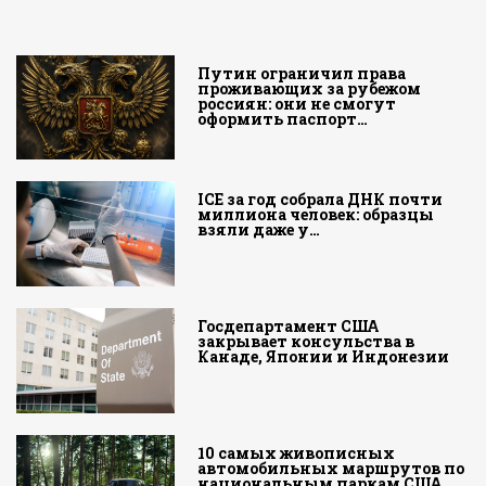
Путин ограничил права
проживающих за рубежом
россиян: они не смогут
оформить паспорт…
ICE за год собрала ДНК почти
миллиона человек: образцы
взяли даже у…
Госдепартамент США
закрывает консульства в
Канаде, Японии и Индонезии
10 самых живописных
автомобильных маршрутов по
национальным паркам США