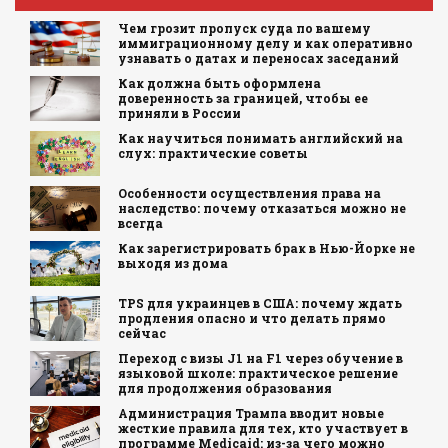
Чем грозит пропуск суда по вашему
иммиграционному делу и как оперативно
узнавать о датах и переносах заседаний
Как должна быть оформлена
доверенность за границей, чтобы ее
приняли в России
Как научиться понимать английский на
слух: практические советы
Особенности осуществления права на
наследство: почему отказаться можно не
всегда
Как зарегистрировать брак в Нью-Йорке не
выходя из дома
TPS для украинцев в США: почему ждать
продления опасно и что делать прямо
сейчас
Переход с визы J1 на F1 через обучение в
языковой школе: практическое решение
для продолжения образования
Администрация Трампа вводит новые
жесткие правила для тех, кто участвует в
программе Medicaid: из-за чего можно