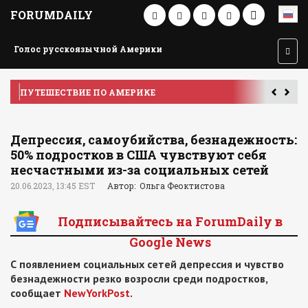
FORUMDAILY
Голос русскоязычной Америки
ПУТЕШЕСТВИЕ ПО АМЕРИКЕ
У
Депрессия, самоубийства, безнадежность:
50% подростков в США чувствуют себя
несчастными из-за социальных сетей
20.06.2023, 13:45 EST
Автор: Ольга Феоктистова
Подписывайтесь на ForumDaily в
Google News
С появлением социальных сетей депрессия и чувство
безнадежности резко возросли среди подростков,
сообщает
NewYorkPost
.