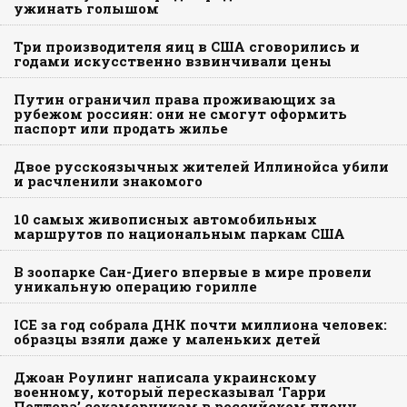
ужинать голышом
Три производителя яиц в США сговорились и
годами искусственно взвинчивали цены
Путин ограничил права проживающих за
рубежом россиян: они не смогут оформить
паспорт или продать жилье
Двое русскоязычных жителей Иллинойса убили
и расчленили знакомого
10 самых живописных автомобильных
маршрутов по национальным паркам США
В зоопарке Сан-Диего впервые в мире провели
уникальную операцию горилле
ICE за год собрала ДНК почти миллиона человек:
образцы взяли даже у маленьких детей
Джоан Роулинг написала украинскому
военному, который пересказывал ‘Гарри
Поттера’ сокамерникам в российском плену