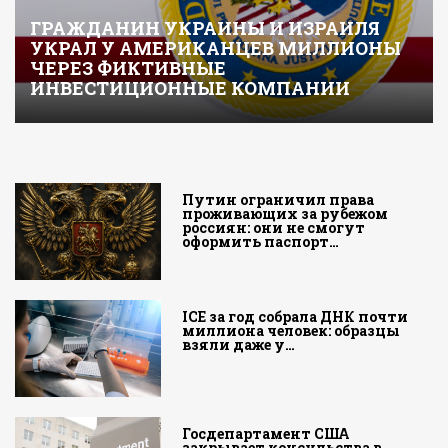
ГРАЖДАНИН УКРАИНЫ И ИЗРАИЛЯ
УКРАЛ У АМЕРИКАНЦЕВ МИЛЛИОНЫ
ЧЕРЕЗ ФИКТИВНЫЕ
ИНВЕСТИЦИОННЫЕ КОМПАНИИ
Путин ограничил права
проживающих за рубежом
россиян: они не смогут
оформить паспорт…
ICE за год собрала ДНК почти
миллиона человек: образцы
взяли даже у…
Госдепартамент США
закрывает консульства в