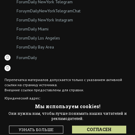
ForumDaily NewYork Telegram
ForuymDailyNewYorkTelegramChat
ForumDaily NewYork Instagram
ForumDaily Miami
ForumDaily Los Angeles
ForumDaily Bay Area
ForumDaily
Перепечатка материалов допускается только с указанием активной
ссылки на страницу источника.
Внешние ссылки предоставлены для справки.
Юридический адрес:
7308 18th Ave
Мы используем cookies!
Brooklyn NY 11204
Они нужны нам, чтобы лучше понимать наших читателей и
© 2015 ForumDaily inc.
рекламодателей.
All Rights Reserved
Designed By иskra*
СОГЛАСЕН
УЗНАТЬ БОЛЬШЕ