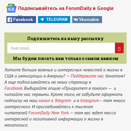
Подписывайтесь на ForumDaily в Google
News
Facebook
Vkontakte
TELEGRAM
Подпишитесь на нашу рассылку
Мы будем писать вам только о самом важном
Хотите больше важных и интересных новостей о жизни в
США и иммиграции в Америку? —
Поддержите нас
донатом!
А еще подписывайтесь на нашу страницу в
Facebook.
Выбирайте опцию «Приоритет в показе» — и
читайте нас первыми. Кроме того, не забудьте оформить
подписку на наш
канал в Telegram
и в
Instagram
— там много
интересного. И присоединяйтесь к тысячам
читателей
ForumDaily New York
— там вас ждет масса
интересной и позитивной информации о жизни в
мегаполисе.