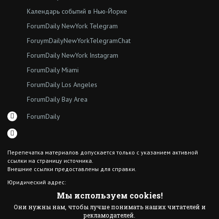
Календарь событий в Нью-Йорке
ForumDaily NewYork Telegram
ForuymDailyNewYorkTelegramChat
ForumDaily NewYork Instagram
ForumDaily Miami
ForumDaily Los Angeles
ForumDaily Bay Area
ForumDaily
Перепечатка материалов допускается только с указанием активной
ссылки на страницу источника.
Внешние ссылки предоставлены для справки.
Юридический адрес:
7308 18th Ave
Мы используем cookies!
Brooklyn NY 11204
Они нужны нам, чтобы лучше понимать наших читателей и
© 2015 ForumDaily inc.
рекламодателей.