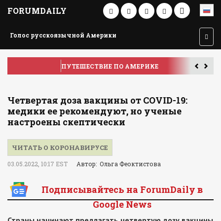
FORUMDAILY
Голос русскоязычной Америки
ПУТЕШЕСТВИЕ ПО АМЕРИКЕ
У
Четвертая доза вакцины от COVID-19:
медики ее рекомендуют, но ученые
настроены скептически
ЧИТАТЬ О КОРОНАВИРУСЕ
03.05.2022, 10:17 EST
Автор: Ольга Феоктистова
Подписывайтесь на ForumDaily в
Google News
Страны начинают предлагать четвертую дозу вакцины