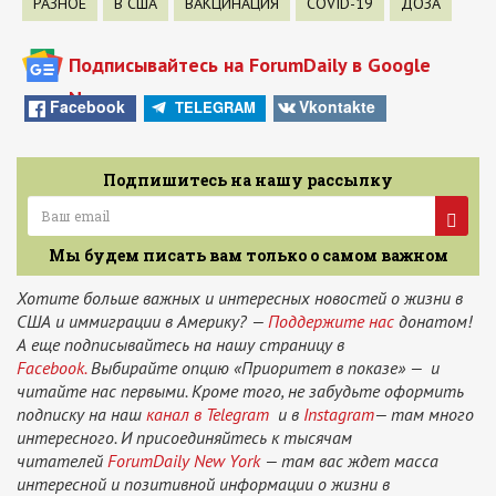
РАЗНОЕ
В США
ВАКЦИНАЦИЯ
COVID-19
ДОЗА
Подписывайтесь на ForumDaily в Google
News
Facebook
Vkontakte
TELEGRAM
Подпишитесь на нашу рассылку
Мы будем писать вам только о самом важном
Хотите больше важных и интересных новостей о жизни в
США и иммиграции в Америку? —
Поддержите нас
донатом!
А еще подписывайтесь на нашу страницу в
Facebook.
Выбирайте опцию «Приоритет в показе» — и
читайте нас первыми. Кроме того, не забудьте оформить
подписку на наш
канал в Telegram
и в
Instagram
— там много
интересного. И присоединяйтесь к тысячам
читателей
ForumDaily New York
— там вас ждет масса
интересной и позитивной информации о жизни в