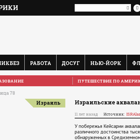
РИКИ
ЛИКБЕЗ
РАБОТА
ДОСУГ
НЬЮ-ЙОРК
Ф
АЗОВАНИЕ
ПУТЕШЕСТВИЕ ПО АМЕРИ
ица 78
Израильские аквала
Израиль
11 лет назад
Источник:
ISRAla
У побережья Кейсарии аквала
различного достоинства тыся
обнаруженных в Средиземном