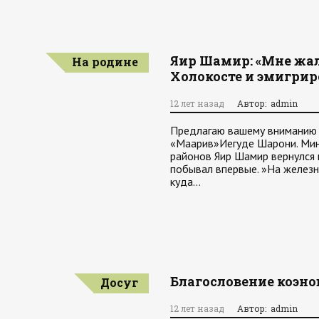
Яир Шамир: «Мне жал
На родине
Холокосте и эмигрир
12 лет назад
Автор: admin
Предлагаю вашему вниманию и
«Маарив»Иегуде Шарони. Мини
районов Яир Шамир вернулся н
побывал впервые. »На железн
куда…
Благословение коэно
Досуг
12 лет назад
Автор: admin