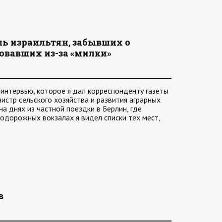
ь израильтян, забывших о
овавших из-за «милки»
нтервью, которое я дал корреспонденту газеты
стр сельского хозяйства и развития аграрных
а днях из частной поездки в Берлин, где
одорожных вокзалах я видел списки тех мест,
в