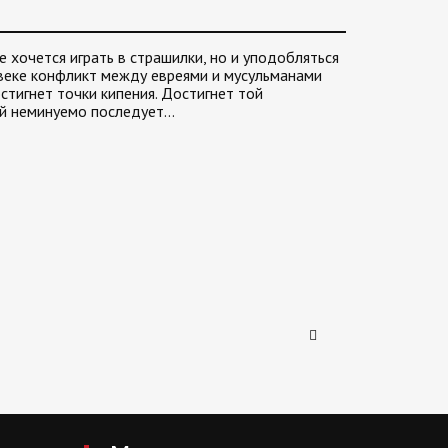
е хочется играть в страшилки, но и уподобляться
I веке конфликт между евреями и мусульманами
стигнет точки кипения. Достигнет той
ой неминуемо последует…