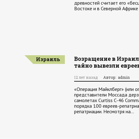
древностей считает его «бе
Востоке и в Северной Африке
Возращение в Израиль
Израиль
тайно вывезли еврее
12 лет назад
Автор: admin
«Операция Майклберг» (или о
представители Моссада дерзк
самолетах Curtiss C-46 Comm
порядка 100 евреев-репатриа
репатриации. Несмотря на…