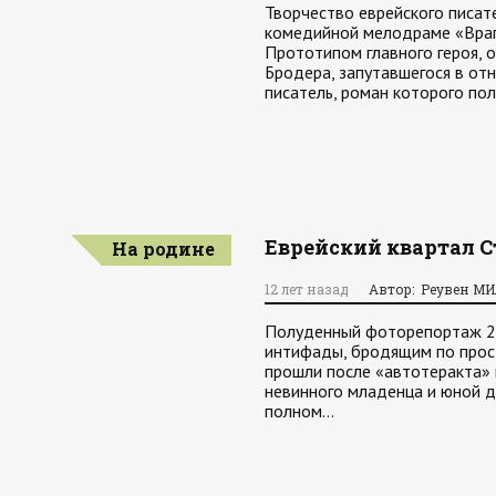
Творчество еврейского писат
комедийной мелодраме «Враг
Прототипом главного героя, 
Бродера, запутавшегося в отн
писатель, роман которого по
Еврейский квартал 
На родине
12 лет назад
Автор: Реувен М
Полуденный фоторепортаж 27
интифады, бродящим по прост
прошли после «автотеракта» 
невинного младенца и юной д
полном…