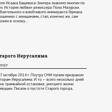
еля Исаака Башевиса-Зингера знакомо многим по
и. История любви» режиссера Пола Мазурски.
обаятельного и влюбчивого иммигранта Германа
ошениях с женщинами, стал, конечно же, сам
ложен в основу…
Старого Иерусалима
ИЛЛЕР
 октября 2014 г. Поутру СМИ пугали призраком
орам Иерусалима. И то — всего несколько дней
на трамвайной остановке, унесшего жизни
евушки. Писали о пустоте Старого города,