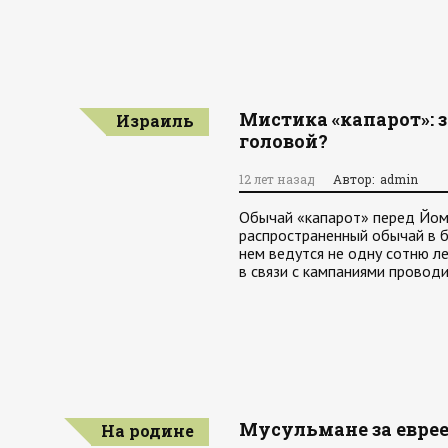
Мистика «капарот»: 
Израиль
головой?
12 лет назад
Автор: admin
Обычай «капарот» перед Йом
распространенный обычай в б
нем ведутся не одну сотню л
в связи с кампаниями прово
Мусульмане за евре
На родине