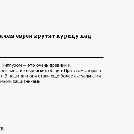
зачем евреи крутят курицу над
 Киппуром — это очень древний и
ольшинстве еврейских общин. При этом споры о
ет. В наши дни они стали еще более актуальными
димыми защитниками…
ев