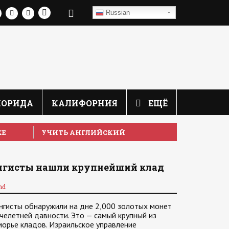
Russian
ЛОРИДА
КАЛИФОРНИЯ
ЕЩЁ
КЕ
УЧИТЬ АНГЛИЙСКИЙ
нгисты нашли крупнейший клад
nd
нгисты обнаружили на дне 2,000 золотых монет
челетней давности. Это — самый крупный из
орье кладов. Израильское управление