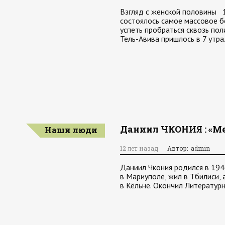
Взгляд с женской половины 1
состоялось самое массовое б
успеть пробраться сквозь пол
Тель-Авива пришлось в 7 утра
Даниил ЧКОНИЯ : «М
Наши люди
12 лет назад
Автор: admin
Даниил Чкония родился в 1946
в Мариуполе, жил в Тбилиси, а
в Кёльне. Окончил Литературн