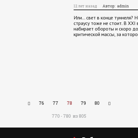
12 лет назад
Автор: admin
Или… свет в конце туннеля? Н
страусу тоже не стоит. В XX
набирает обороты и скоро до
критической массы, за котор
76
77
78
79
80
770 - 780 из 805