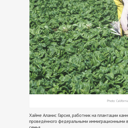
Photo: Califor
Хайме Аланис Гарсия, работник на плантации кан
проведённого федеральными иммиграционными вл
семья.