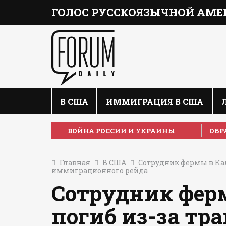
ГОЛОС РУССКОЯЗЫЧНОЙ АМЕ
В США
ИММИГРАЦИЯ В США
ВОЙНА РОССИИ И УКРАИНЫ
ОБР
Главная
В США
Сотрудник фермы в Ка
иммиграционного рейда
Сотрудник фер
погиб из-за тр