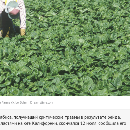
nia Farms © Joe Sohm | Dreamstime.com
набиса, получивший критические травмы в результате рейда,
астями на юге Калифорнии, скончался 12 июля, сообщила его