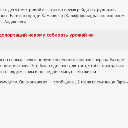
упал с десятиметровой высоты во время рейда сотрудников
ouse Farms в городе Камарильо (Калифорния), расположенном
ос-Анджелеса.
 депортаций некому собирать урожай на
ия он сломал шею и получил перелом основания черепа. Вскоре
енного дыхания. Это было сделано для того, чтобы дождаться
быть рядом с ним в последние минуты его жизни.
ему уйти. Он скончался», — сообщила 12 июля племянница Гарсии