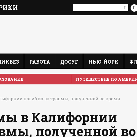
РИКИ
ЛИКБЕЗ
РАБОТА
ДОСУГ
НЬЮ-ЙОРК
Ф
АЗОВАНИЕ
ПУТЕШЕСТВИЕ ПО АМЕРИ
лифорнии погиб из-за травмы, полученной во время
мы в Калифорнии
авмы, полученной во