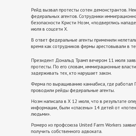
Рейд вызвал протесты сотен демонстрантов. Нек
федеральных агентов. Сотрудники иммиграционн
безопасности Кристи Ноэм, «подверглись нападен
июля в соцсети X.
В ответ федеральные агенты применили нелеталь
время как сотрудников фермы арестовывали в те
Президент Дональд Трамп вечером 11 июля заявил
протесты. По его словам, иммиграционные влас
задерживать тех, кто нарушает закон.
Ферма по выращиванию каннабиса, где работал Га
проводили рейды федеральные агенты.
Ноэм написала в X 12 июля, что в результате оп
информации, были «спасены» 14 детей от «потен
людьми».
Ромеро из профсоюза United Farm Workers заяв
получить собственного адвоката.