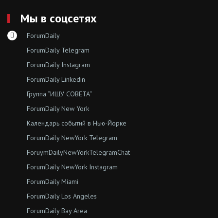
Мы в соцсетях
ForumDaily
ForumDaily Telegram
ForumDaily Instagram
ForumDaily Linkedin
Группа “ИЩУ СОВЕТА”
ForumDaily New York
Календарь событий в Нью-Йорке
ForumDaily NewYork Telegram
ForuymDailyNewYorkTelegramChat
ForumDaily NewYork Instagram
ForumDaily Miami
ForumDaily Los Angeles
ForumDaily Bay Area