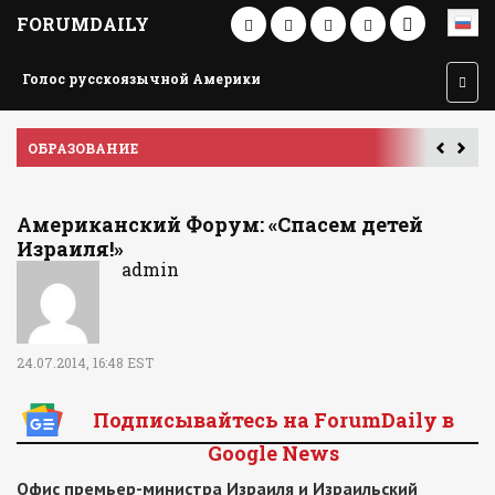
FORUMDAILY
Голос русскоязычной Америки
ПУТЕШЕСТВИЕ ПО АМЕРИКЕ
У
Американский Форум: «Спасем детей
Израиля!»
admin
24.07.2014, 16:48 EST
Подписывайтесь на ForumDaily в
Google News
Офис премьер-министра Израиля и Израильский