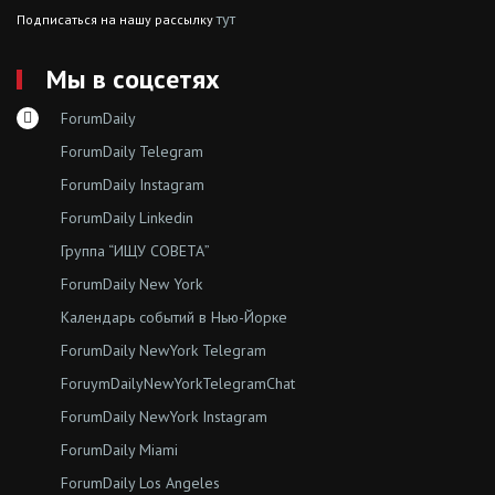
тут
Подписаться на нашу рассылку
Мы в соцсетях
ForumDaily
ForumDaily Telegram
ForumDaily Instagram
ForumDaily Linkedin
Группа “ИЩУ СОВЕТА”
ForumDaily New York
Календарь событий в Нью-Йорке
ForumDaily NewYork Telegram
ForuymDailyNewYorkTelegramChat
ForumDaily NewYork Instagram
ForumDaily Miami
ForumDaily Los Angeles