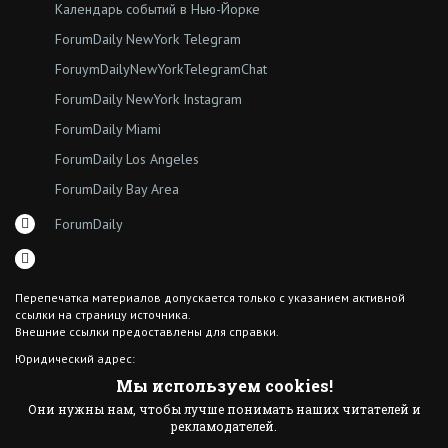
Календарь событий в Нью-Йорке
ForumDaily NewYork Telegram
ForuymDailyNewYorkTelegramChat
ForumDaily NewYork Instagram
ForumDaily Miami
ForumDaily Los Angeles
ForumDaily Bay Area
ForumDaily
Перепечатка материалов допускается только с указанием активной
ссылки на страницу источника.
Внешние ссылки предоставлены для справки.
Юридический адрес:
7308 18th Ave
Мы используем cookies!
Brooklyn NY 11204
Они нужны нам, чтобы лучше понимать наших читателей и
© 2015 ForumDaily inc.
рекламодателей.
All Rights Reserved