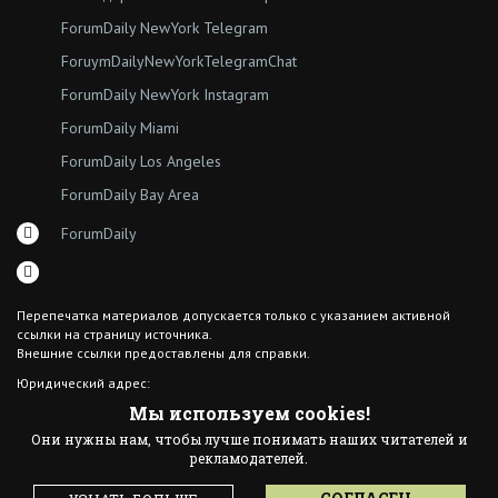
ForumDaily NewYork Telegram
ForuymDailyNewYorkTelegramChat
ForumDaily NewYork Instagram
ForumDaily Miami
ForumDaily Los Angeles
ForumDaily Bay Area
ForumDaily
Перепечатка материалов допускается только с указанием активной
ссылки на страницу источника.
Внешние ссылки предоставлены для справки.
Юридический адрес:
7308 18th Ave
Мы используем cookies!
Brooklyn NY 11204
Они нужны нам, чтобы лучше понимать наших читателей и
© 2015 ForumDaily inc.
рекламодателей.
All Rights Reserved
Designed By иskra*