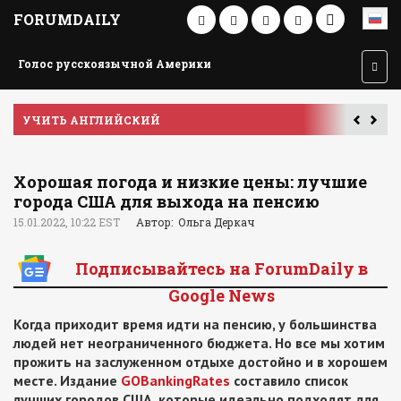
FORUMDAILY
Голос русскоязычной Америки
УЧИТЬ АНГЛИЙСКИЙ
Хорошая погода и низкие цены: лучшие
города США для выхода на пенсию
15.01.2022, 10:22 EST
Автор: Ольга Деркач
Подписывайтесь на ForumDaily в
Google News
Когда приходит время идти на пенсию, у большинства
людей нет неограниченного бюджета. Но все мы хотим
прожить на заслуженном отдыхе достойно и в хорошем
месте. Издание
GOBankingRates
составило список
лучших городов США, которые идеально подходят для