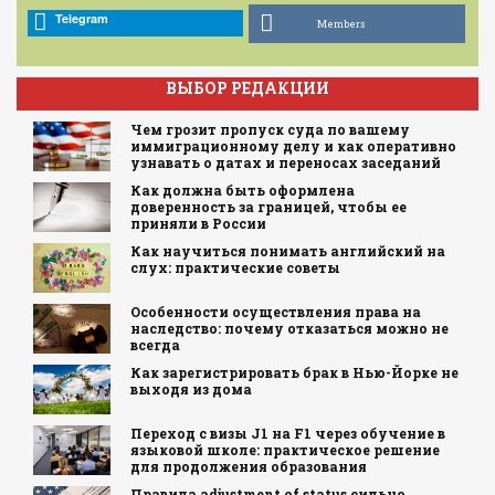
Telegram
Members
ВЫБОР РЕДАКЦИИ
Чем грозит пропуск суда по вашему
иммиграционному делу и как оперативно
узнавать о датах и переносах заседаний
Как должна быть оформлена
доверенность за границей, чтобы ее
приняли в России
Как научиться понимать английский на
слух: практические советы
Особенности осуществления права на
наследство: почему отказаться можно не
всегда
Как зарегистрировать брак в Нью-Йорке не
выходя из дома
Переход с визы J1 на F1 через обучение в
языковой школе: практическое решение
для продолжения образования
Правила adjustment of status сильно