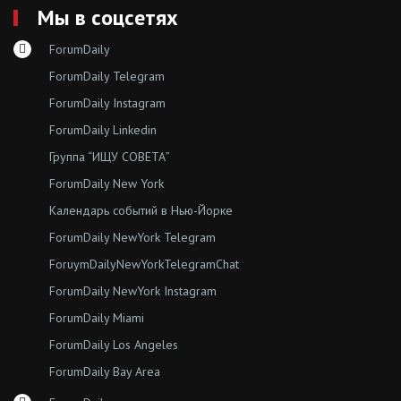
Мы в соцсетях
ForumDaily
ForumDaily Telegram
ForumDaily Instagram
ForumDaily Linkedin
Группа “ИЩУ СОВЕТА”
ForumDaily New York
Календарь событий в Нью-Йорке
ForumDaily NewYork Telegram
ForuymDailyNewYorkTelegramChat
ForumDaily NewYork Instagram
ForumDaily Miami
ForumDaily Los Angeles
ForumDaily Bay Area