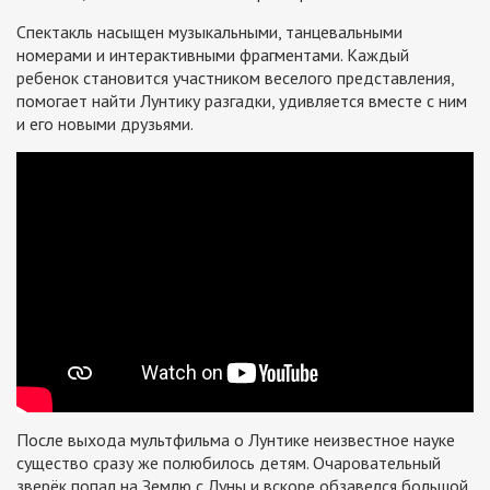
Спектакль насыщен музыкальными, танцевальными
номерами и интерактивными фрагментами. Каждый
ребенок становится участником веселого представления,
помогает найти Лунтику разгадки, удивляется вместе с ним
и его новыми друзьями.
После выхода мультфильма о Лунтике неизвестное науке
существо сразу же полюбилось детям. Очаровательный
зверёк попал на Землю с Луны и вскоре обзавелся большой