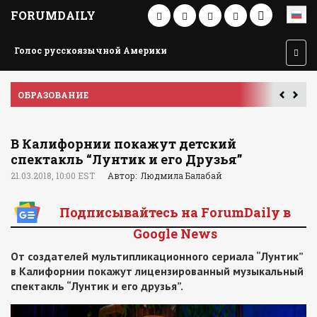
FORUMDAILY
Голос русскоязычной Америки
ОБРАЗОВАНИЕ
П
В Калифорнии покажут детский
спектакль “Лунтик и его Друзья”
21.03.2018, 10:00 EST
Автор: Людмила Балабай
Подписывайтесь на ForumDaily в
Google News
От создателей мультипликационного сериала “Лунтик”
в Калифорнии покажут лицензированный музыкальный
спектакль “Лунтик и его друзья”.