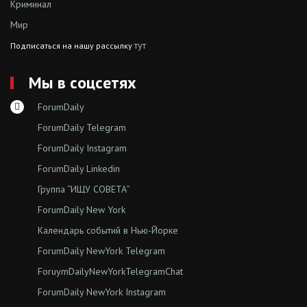
Криминал
Мир
тут
Подписаться на нашу рассылку
Мы в соцсетях
ForumDaily
ForumDaily Telegram
ForumDaily Instagram
ForumDaily Linkedin
Группа “ИЩУ СОВЕТА”
ForumDaily New York
Календарь событий в Нью-Йорке
ForumDaily NewYork Telegram
ForuymDailyNewYorkTelegramChat
ForumDaily NewYork Instagram