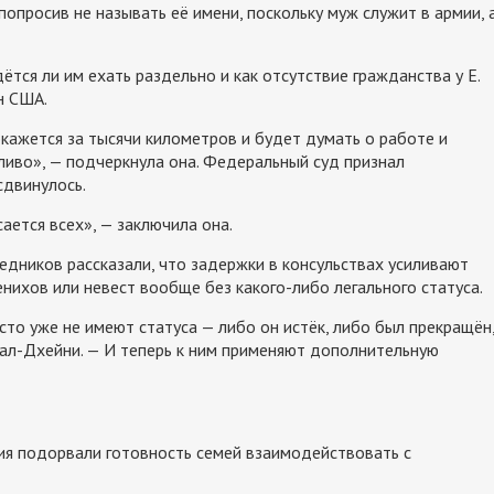
попросив не называть её имени, поскольку муж служит в армии, 
ётся ли им ехать раздельно и как отсутствие гражданства у Е.
н США.
окажется за тысячи километров и будет думать о работе и
ливо», — подчеркнула она. Федеральный суд признал
сдвинулось.
сается всех», — заключила она.
едников рассказали, что задержки в консульствах усиливают
нихов или невест вообще без какого-либо легального статуса.
то уже не имеют статуса — либо он истёк, либо был прекращён
ал-Дхейни. — И теперь к ним применяют дополнительную
ия подорвали готовность семей взаимодействовать с