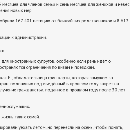
 месяцев для членов семьи и семь месяцев для женихов и невес
ения новых мер.
добрили 167 401 петицию от ближайших родственников и 8 612
ации к администрации.
ых
для иностранных супругов, особенно если речь идёт о
остраняются ограничения по визам и поездкам.
как Е., обладательница грин-карты, которая замужем за
тран, подпавших под введённый в прошлом году запрет на
получение гражданства, поданное в прошлом году после 30 лет
оеннослужащих.
жизнь таких семей.
ровали уехать летом, но перенесли на осень, чтобы понять,