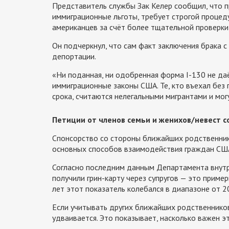
Представитель службы Зак Келер сообщил, что п
иммиграционные льготы, требует строгой процед
американцев за счёт более тщательной проверки
Он подчеркнул, что сам факт заключения брака 
депортации.
«Ни поданная, ни одобренная форма I-130 не да
иммиграционные законы США. Те, кто въехал без 
срока, считаются нелегальными мигрантами и мог
Петиции от членов семьи и женихов/невест с
Спонсорство со стороны ближайших родственнико
основных способов взаимодействия граждан США
Согласно последним данным Департамента внутре
получили грин-карту через супругов — это приме
лет этот показатель колебался в диапазоне от 2
Если учитывать других ближайших родственников
удваивается. Это показывает, насколько важен э