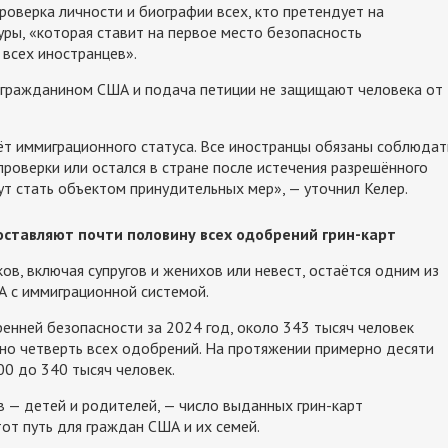
роверка личности и биографии всех, кто претендует на
уры, «которая ставит на первое место безопасность
 всех иностранцев».
с гражданином США и подача петиции не защищают человека от
ёт иммиграционного статуса. Все иностранцы обязаны соблюдат
проверки или остался в стране после истечения разрешённого
ут стать объектом принудительных мер», — уточнил Келер.
оставляют почти половину всех одобрений грин-карт
в, включая супругов и женихов или невест, остаётся одним из
 с иммиграционной системой.
нней безопасности за 2024 год, около 343 тысяч человек
рно четверть всех одобрений. На протяжении примерно десяти
00 до 340 тысяч человек.
 — детей и родителей, — число выданных грин-карт
тот путь для граждан США и их семей.