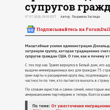
супругов граж
07.07.2026, 09:00 EST
Автор: Людмила Заглада
Подписывайтесь на ForumDail
Масштабные усилия администрации Дональда
затронули группу, которая традиционно счит
супругов граждан США. О том, как и почему э
С тех пор как Трамп вернулся в Белый дом, его 
выдачи иммиграционных виз для граждан 75 стра
грин-карты и расширения круга лиц, подлежащих 
частности по тем, кто пытается въехать в страну
По словам юристов и самих семей, некоторые ино
американскими партнёрами и теперь боятся вза
По теме:
От ужесточения миграционно