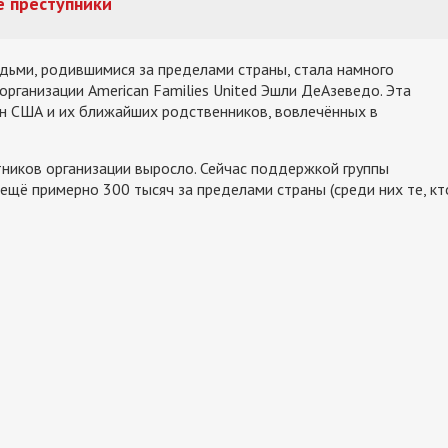
е преступники
юдьми, родившимися за пределами страны, стала намного
рганизации American Families United Эшли ДеАзеведо. Эта
ан США и их ближайших родственников, вовлечённых в
тников организации выросло. Сейчас поддержкой группы
ещё примерно 300 тысяч за пределами страны (среди них те, кт