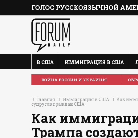
ГОЛОС РУССКОЯЗЫЧНОЙ АМЕ
В США
ИММИГРАЦИЯ В США
ВОЙНА РОССИИ И УКРАИНЫ
ОБР
Главная
Иммиграция в США
Как имм
супругов граждан США
Как иммиграци
Трампа создаю