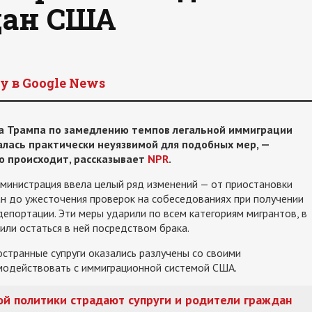
дан США
y в Google News
 Трампа по замедлению темпов легальной иммиграции
алась практически неуязвимой для подобных мер, —
то происходит, рассказывает
NPR
.
администрация ввела целый ряд изменений — от приостановки
н до ужесточения проверок на собеседованиях при получении
депортации. Эти меры ударили по всем категориям мигрантов, в
 или остаться в ней посредством брака.
странные супруги оказались разлучены со своими
имодействовать с иммиграционной системой США.
й политики страдают супруги и родители граждан