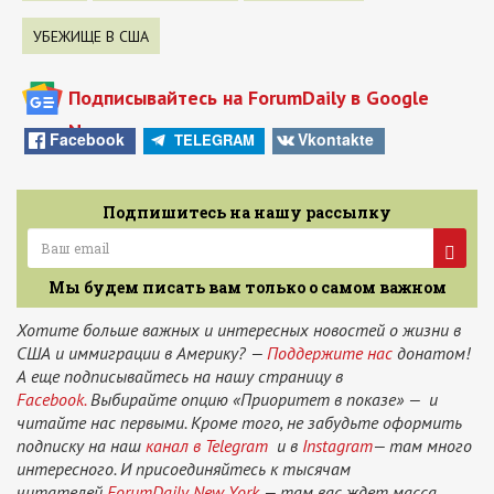
УБЕЖИЩЕ В США
Подписывайтесь на ForumDaily в Google
News
Facebook
Vkontakte
TELEGRAM
Подпишитесь на нашу рассылку
Мы будем писать вам только о самом важном
Хотите больше важных и интересных новостей о жизни в
США и иммиграции в Америку? —
Поддержите нас
донатом!
А еще подписывайтесь на нашу страницу в
Facebook.
Выбирайте опцию «Приоритет в показе» — и
читайте нас первыми. Кроме того, не забудьте оформить
подписку на наш
канал в Telegram
и в
Instagram
— там много
интересного. И присоединяйтесь к тысячам
читателей
ForumDaily New York
— там вас ждет масса