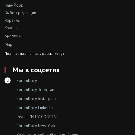
Нью-Йорк
Выбор редакции
Израиль
Колонки
Криминал
Мир
тут
Подписаться на нашу рассылку
Мы в соцсетях
ForumDaily
ForumDaily Telegram
ForumDaily Instagram
ForumDaily Linkedin
Группа “ИЩУ СОВЕТА”
ForumDaily New York
Календарь событий в Нью-Йорке