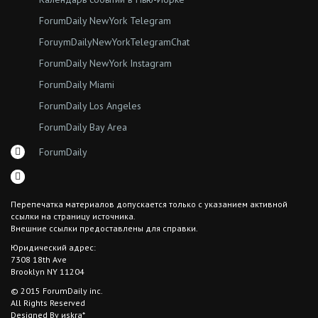
ForumDaily NewYork Telegram
ForuymDailyNewYorkTelegramChat
ForumDaily NewYork Instagram
ForumDaily Miami
ForumDaily Los Angeles
ForumDaily Bay Area
ForumDaily
Перепечатка материалов допускается только с указанием активной
ссылки на страницу источника.
Внешние ссылки предоставлены для справки.
Юридический адрес:
7308 18th Ave
Brooklyn NY 11204
© 2015 ForumDaily inc.
All Rights Reserved
Designed By иskra*