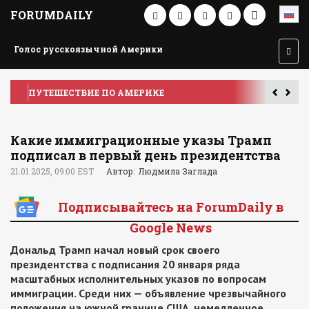
FORUMDAILY
Голос русскоязычной Америки
ПУТЕШЕСТВИЕ ПО АМЕРИКЕ
У
Какие иммиграционные указы Трамп
подписал в первый день президентства
21.01.2025, 09:00 EST
Автор: Людмила Заглада
Подписывайтесь на ForumDaily в
Google News
Дональд Трамп начал новый срок своего
президентства с подписания 20 января ряда
масштабных исполнительных указов по вопросам
иммиграции. Среди них — объявление чрезвычайного
положения на южной границе США, немедленное