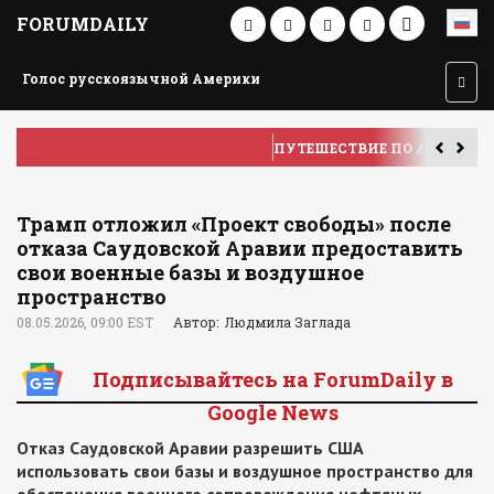
FORUMDAILY
Голос русскоязычной Америки
ПУТЕШЕСТВИЕ ПО АМЕРИКЕ
У
Трамп отложил «Проект свободы» после
отказа Саудовской Аравии предоставить
свои военные базы и воздушное
пространство
08.05.2026, 09:00 EST
Автор: Людмила Заглада
Подписывайтесь на ForumDaily в
Google News
Отказ Саудовской Аравии разрешить США
использовать свои базы и воздушное пространство для