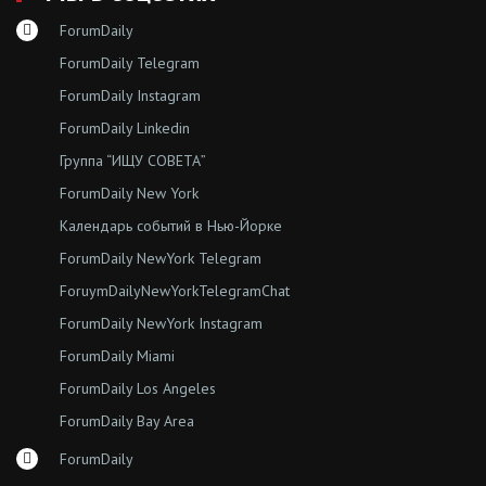
ForumDaily
ForumDaily Telegram
ForumDaily Instagram
ForumDaily Linkedin
Группа “ИЩУ СОВЕТА”
ForumDaily New York
Календарь событий в Нью-Йорке
ForumDaily NewYork Telegram
ForuymDailyNewYorkTelegramChat
ForumDaily NewYork Instagram
ForumDaily Miami
ForumDaily Los Angeles
ForumDaily Bay Area
ForumDaily