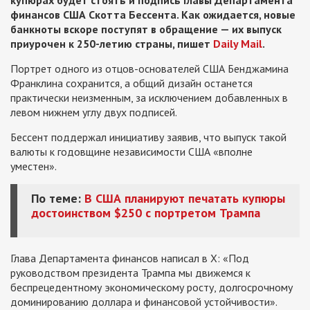
купюрах будет стоять и подпись главы Департамента
финансов США Скотта Бессента. Как ожидается, новые
банкноты вскоре поступят в обращение — их выпуск
приурочен к 250-летию страны, пишет
Daily Mail
.
Портрет одного из отцов-основателей США Бенджамина
Франклина сохранится, а общий дизайн останется
практически неизменным, за исключением добавленных в
левом нижнем углу двух подписей.
Бессент поддержал инициативу заявив, что выпуск такой
валюты к годовщине независимости США «вполне
уместен».
По теме:
В США планируют печатать купюры
достоинством $250 с портретом Трампа
Глава Департамента финансов написал в X: «Под
руководством президента Трампа мы движемся к
беспрецедентному экономическому росту, долгосрочному
доминированию доллара и финансовой устойчивости».