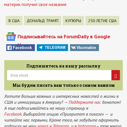
материк получил свое название
В США
ДОНАЛЬД ТРАМП
КУПЮРЫ
250-ЛЕТИЕ США
Подписывайтесь на ForumDaily в Google
News
Facebook
Vkontakte
TELEGRAM
Подпишитесь на нашу рассылку
Мы будем писать вам только о самом важном
Хотите больше важных и интересных новостей о жизни в
США и иммиграции в Америку? —
Поддержите нас
донатом!
А еще подписывайтесь на нашу страницу в
Facebook.
Выбирайте опцию «Приоритет в показе» — и
читайте нас первыми. Кроме того, не забудьте оформить
подписку на наш
канал в Telegram
и в
Instagram
— там много