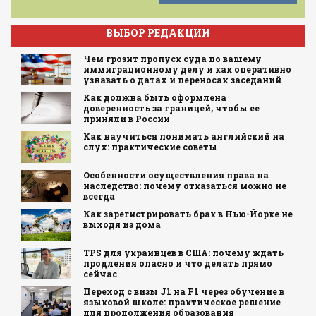
ВЫБОР РЕДАКЦИИ
Чем грозит пропуск суда по вашему
иммиграционному делу и как оперативно
узнавать о датах и переносах заседаний
Как должна быть оформлена
доверенность за границей, чтобы ее
приняли в России
Как научиться понимать английский на
слух: практические советы
Особенности осуществления права на
наследство: почему отказаться можно не
всегда
Как зарегистрировать брак в Нью-Йорке не
выходя из дома
TPS для украинцев в США: почему ждать
продления опасно и что делать прямо
сейчас
Переход с визы J1 на F1 через обучение в
языковой школе: практическое решение
для продолжения образования