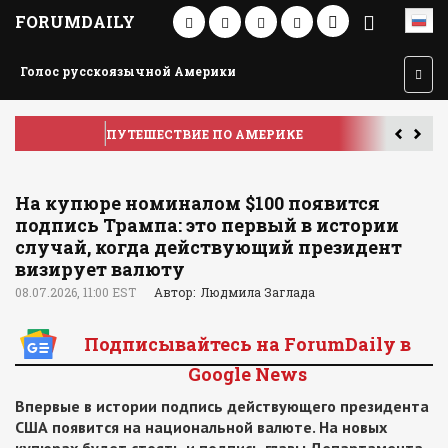
FORUMDAILY
Голос русскоязычной Америки
ПУТЕШЕСТВИЕ ПО АМЕРИКЕ
У
На купюре номиналом $100 появится
подпись Трампа: это первый в истории
случай, когда действующий президент
визирует валюту
08.07.2026, 11:00 EST
Автор: Людмила Заглада
Подписывайтесь на ForumDaily в
Google News
Впервые в истории подпись действующего президента
США появится на национальной валюте. На новых