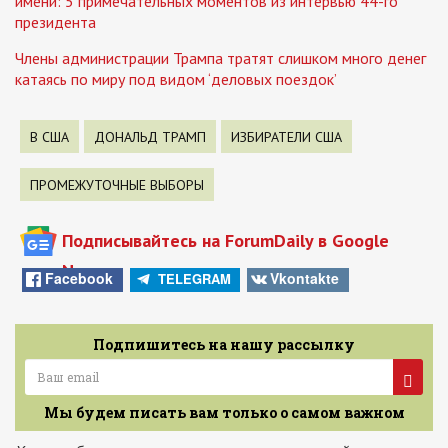
имени: 5 примечательных моментов из интервью 44-го
президента
Члены администрации Трампа тратят слишком много денег
катаясь по миру под видом ‘деловых поездок’
В США
ДОНАЛЬД ТРАМП
ИЗБИРАТЕЛИ США
ПРОМЕЖУТОЧНЫЕ ВЫБОРЫ
Подписывайтесь на ForumDaily в Google
News
Facebook
Vkontakte
TELEGRAM
Подпишитесь на нашу рассылку
Мы будем писать вам только о самом важном