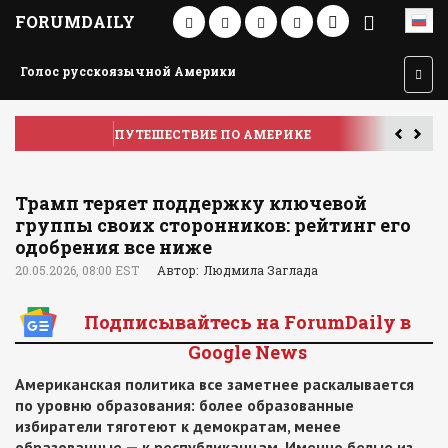
FORUMDAILY
Голос русскоязычной Америки
ПУТЕШЕСТВИЕ ПО АМЕРИКЕ
У
Трамп теряет поддержку ключевой
группы своих сторонников: рейтинг его
одобрения все ниже
20.05.2026, 08:00 EST
Автор: Людмила Заглада
Подписывайтесь на ForumDaily в
Google News
Американская политика все заметнее раскалывается
по уровню образования: более образованные
избиратели тяготеют к демократам, менее
образованные — к республиканцам. Именно белые из