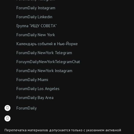
ForumDaily Instagram
ForumDaily Linkedin
Группа “ИЩУ СОВЕТА”
ForumDaily New York
Календарь событий в Нью-Йорке
ForumDaily NewYork Telegram
ForuymDailyNewYorkTelegramChat
ForumDaily NewYork Instagram
ForumDaily Miami
ForumDaily Los Angeles
ForumDaily Bay Area
ForumDaily
Перепечатка материалов допускается только с указанием активной