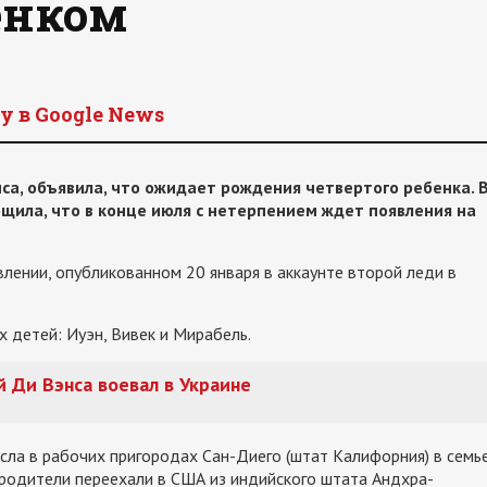
енком
y в Google News
са, объявила, что ожидает рождения четвертого ребенка. 
щила, что в конце июля с нетерпением ждет появления на
явлении, опубликованном 20 января в аккаунте второй леди в
х детей: Иуэн, Вивек и Мирабель.
 Ди Вэнса воевал в Украине
сла в рабочих пригородах Сан-Диего (штат Калифорния) в семь
 родители переехали в США из индийского штата Андхра-