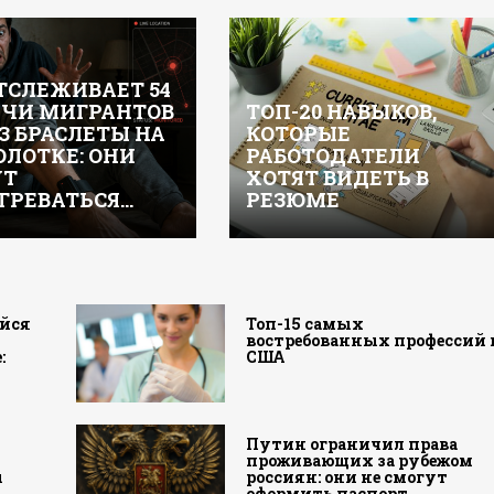
ОТСЛЕЖИВАЕТ 54
ЧИ МИГРАНТОВ
ТОП-20 НАВЫКОВ,
З БРАСЛЕТЫ НА
КОТОРЫЕ
ЛОТКЕ: ОНИ
РАБОТОДАТЕЛИ
УТ
ХОТЯТ ВИДЕТЬ В
ГРЕВАТЬСЯ…
РЕЗЮМЕ
йся
Топ-15 самых
востребованных профессий 
:
США
Путин ограничил права
проживающих за рубежом
ы
россиян: они не смогут
оформить паспорт…