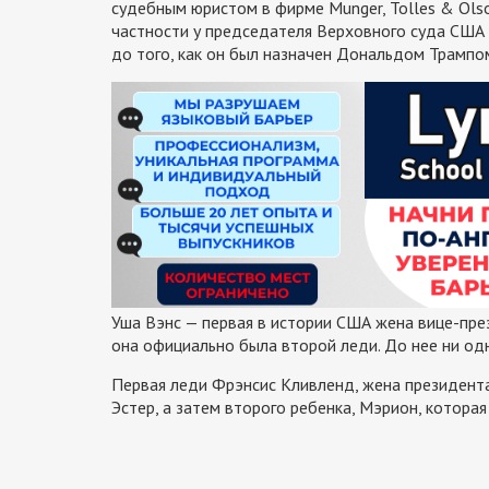
судебным юристом в фирме Munger, Tolles & Olso
частности у председателя Верховного суда США
до того, как он был назначен Дональдом Трампо
Уша Вэнс — первая в истории США жена вице-пре
она официально была второй леди. До нее ни одн
Первая леди Фрэнсис Кливленд, жена президента
Эстер, а затем второго ребенка, Мэрион, которая