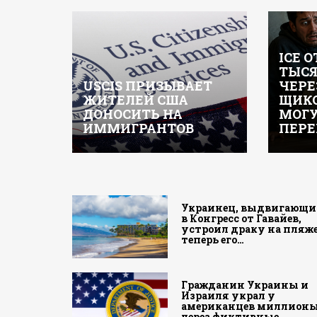
ICE 
ТЫСЯ
USCIS ПРИЗЫВАЕТ
ЧЕРЕ
ЖИТЕЛЕЙ США
ЩИКО
ДОНОСИТЬ НА
МОГ
ИММИГРАНТОВ
ПЕРЕ
Украинец, выдвигающи
в Конгресс от Гавайев,
устроил драку на пляже
теперь его…
Гражданин Украины и
Израиля украл у
американцев миллион
через фиктивные