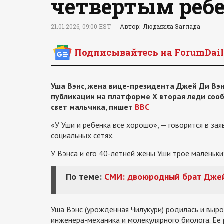
четвертым реб
21.01.2026, 09:00 EST
Автор: Людмила Заглада
Подписывайтесь на ForumDail
Уша Вэнс, жена вице-президента Джей Ди Вэн
публикации на платформе X вторая леди сооб
свет мальчика, пишет
ВВС
«У Уши и ребенка все хорошо», — говорится в за
социальных сетях.
У Вэнса и его 40-летней жены Уши трое маленьки
По теме:
СМИ: двоюродный брат Джей
Уша Вэнс (урожденная Чилукури) родилась и выро
инженера-механика и молекулярного биолога. Ее