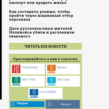
паспорт или продать жилье
Как составить резюме, чтобы
пройти через машинный отбор
персонала
Двое русскоязычных жителей
Иллинойса убили и расчленили
знакомого
ЧИТАТЬ ВСЕ НОВОСТИ
Присоединяйтесь к нам в соцсетях
ForumDaily
Miami
New York
Bay Area
Los Angeles
Telegram
Members