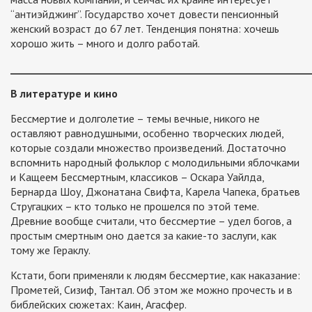
“антиэйджинг”. Государство хочет довести пенсионный
женский возраст до 67 лет. Тенденция понятна: хочешь
хорошо жить – много и долго работай.
_____________________________________________________________
В литературе и кино
Бессмертие и долголетие – темы вечные, никого не
оставляют равнодушными, особенно творческих людей,
которые создали множество произведений. Достаточно
вспомнить народный фольклор с молодильными яблочками
и Кащеем Бессмертным, классиков – Оскара Уайлда,
Бернарда Шоу, Джонатана Свифта, Карела Чапека, братьев
Стругацких – кто только не прошелся по этой теме.
Древние вообще считали, что бессмертие – удел богов, а
простым смертным оно дается за какие-то заслуги, как
тому же Гераклу.
Кстати, боги применяли к людям бессмертие, как наказание:
Прометей, Сизиф, Тантал. Об этом же можно прочесть и в
библейских сюжетах: Каин, Агасфер.