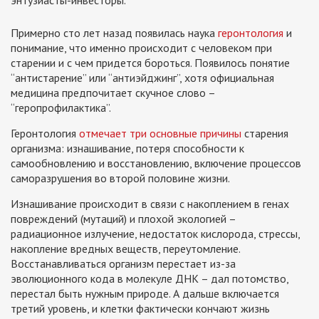
энтузиасты-инвесторы.
Примерно сто лет назад появилась наука
геронтология
и
понимание, что именно происходит с человеком при
старении и с чем придется бороться. Появилось понятие
“антистарение” или “антиэйджинг”, хотя официальная
медицина предпочитает скучное слово –
“геропрофилактика”.
Геронтология
отмечает три основные причины
старения
организма: изнашивание, потеря способности к
самообновлению и восстановлению, включение процессов
саморазрушения во второй половине жизни.
Изнашивание происходит в связи с накоплением в генах
повреждений (мутаций) и плохой экологией –
радиационное излучение, недостаток кислорода, стрессы,
накопление вредных веществ, переутомление.
Восстанавливаться организм перестает из-за
эволюционного кода в молекуле ДНК – дал потомство,
перестал быть нужным природе. А дальше включается
третий уровень, и клетки фактически кончают жизнь