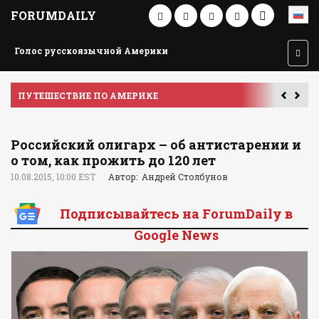
FORUMDAILY
Голос русскоязычной Америки
ПУТЕШЕСТВИЕ ПО АМЕРИКЕ
У
Российский олигарх – об антистарении и
о том, как прожить до 120 лет
10.08.2015, 10:00 EST
Автор: Андрей Столбунов
Подписывайтесь на ForumDaily в
Google News