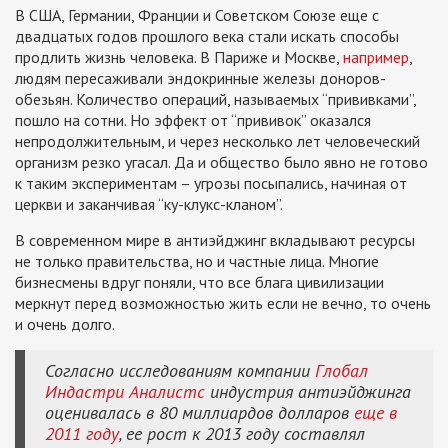
В США, Германии, Франции и Советском Союзе еще с
двадцатых годов прошлого века стали искать способы
продлить жизнь человека. В Париже и Москве,
например
,
людям пересаживали эндокринные железы доноров-
обезьян. Количество операций, называемых “прививками”,
пошло на сотни. Но эффект от “прививок” оказался
непродолжительным, и через несколько лет человеческий
организм резко угасал. Да и общество было явно не готово
к таким экспериментам – угрозы посыпались, начиная от
церкви и заканчивая “ку-клукс-кланом”.
В современном мире в антиэйджинг вкладывают ресурсы
не только правительства, но и частные лица. Многие
бизнесмены вдруг поняли, что все блага цивилизации
меркнут перед возможностью жить если не вечно, то очень
и очень долго.
Согласно исследованиям компании
Глобал
Индастри Аналистс
индустрия антиэйджинга
оценивалась в 80 миллиардов долларов
еще в
2011 году
, ее рост к 2013 году составлял