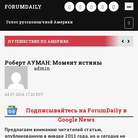
FORUMDAILY
Голос русскоязычной Америки
ПУТЕШЕСТВИЕ ПО АМЕРИКЕ
У
Роберт АУМАН: Момент истины
admin
24.07.2014, 17:23 EST
Подписывайтесь на ForumDaily в
Google News
Предлагаем вниманию читателей статью,
опубликованную в январе 2011 года, но и сегодня не