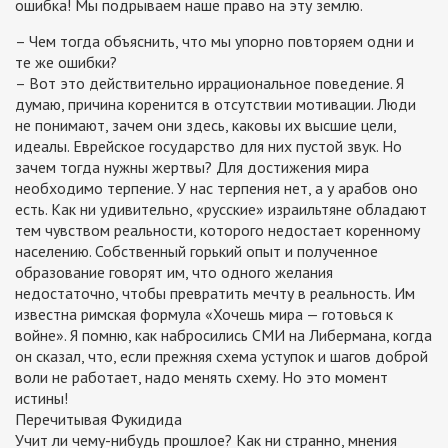
ошибка! Мы подрываем наше право на эту землю.
– Чем тогда объяснить, что мы упорно повторяем одни и
те же ошибки?
– Вот это действительно иррациональное поведение. Я
думаю, причина коренится в отсутствии мотивации. Люди
не понимают, зачем они здесь, каковы их высшие цели,
идеалы. Еврейское государство для них пустой звук. Но
зачем тогда нужны жертвы? Для достижения мира
необходимо терпение. У нас терпения нет, а у арабов оно
есть. Как ни удивительно, «русские» израильтяне обладают
тем чувством реальности, которого недостает коренному
населению. Собственный горький опыт и полученное
образование говорят им, что одного желания
недостаточно, чтобы превратить мечту в реальность. Им
известна римская формула «Хочешь мира — готовься к
войне». Я помню, как набросились СМИ на Либермана, когда
он сказал, что, если прежняя схема уступок и шагов доброй
воли не работает, надо менять схему. Но это момент
истины!
Перечитывая Фукидида
Учит ли чему-нибудь прошлое? Как ни странно, мнения