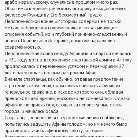
арабо-израильскому, случались в прошлом много раз.
Обратимся к древнегреческому историку и выдающемуся
философу Фукидиду. Его бессмертный труд о
Пелопоннесской войне «История» содержит не только
меткие наблюдения современника и захватывающие
описания событий, но и глубокий причинно-следственный
анализ. Перечитав «Историю», наметим параллели с
современностью.
Пелопоннесская война между Афинами и Спартой началась
в 431 году до н. э. вторжением спартанской армии в Аттику,
продолжалась с переменным успехом и перемириями 27
лет и закончилась полным разгромом Афин.
Вначале спартанцы, как обычно, отдавая предпочтение
стратегии сокрушения, попытались навязать афинянам
генеральное сражение, в исходе которого они, обладая
превосходящей армией, нисколько не сомневались. Однако
афиняне, не приняв боя, отошли за неприступные стены
города, и началась осада.
Спартанцы, перерезав все сухопутные линии снабжения,
попытались задушить Афины голодом, но им нечего было
противопоставить афинскому флоту, который
беспрепятственно подвозил все необходимое, а также