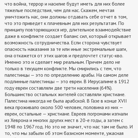
что война, террор и насилие будут иметь для них более
тяжелые последствия, чем для нас. Скажем, мечтая
уничтожить нас, они должны отдавать себе отчет в том,
что это приведет к плачевным для них результатам. По
принципу повторяющихся игр, длительное взаимодействие
даже в конфликте создает баланс сил, который открывает
возможность сотрудничества. Если сторона чувствует
опасность наказания за те или иные экстремальные шаги,
она откажется от этих шагов и предпочтет статус-кво.
Именно это и сделает мир реальным. Причем дело не
только в текущем конфликте. Мы смирились с тем, что
палестинцы — это по определению арабы. На самом деле
подлинные палестинцы — это евреи. В Иерусалиме в 1912
году евреи составляли две трети населения (64%).
Большинство остальных жителей составляли христиане.
Палестина никогда не была арабской. В Газе в конце XVII
века проживало около 500 человек, половина из них —
евреи, остальные — христиане. Евреев погромами изгнали
из Хеврона и многих других мест в 20-е годы, а затем с
1948 по 1967 год. Но это не значит, что нас там не было. И
то, что мы забыли об этом базисном моменте, ужасная