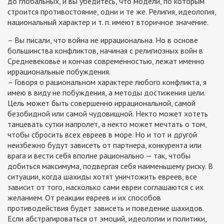
до глобальных, и вы убедитесь, что модели, по которым
строится противостояние, одни и те же. Религия, идеология,
национальный характер и т. п. имеют вторичное значение.
– Вы писали, что война не иррациональна. Но в основе
большинства конфликтов, начиная с религиозных войн в
Средневековье и кончая современностью, лежат именно
иррациональные побуждения.
– Говоря о рациональном характере любого конфликта, я
имею в виду не побуждения, а методы достижения цели.
Цель может быть совершенно иррациональной, самой
безобидной или самой чудовищной. Некто может хотеть
танцевать сутки напролет, а некто может мечтать о том,
чтобы сбросить всех евреев в море. Но и тот и другой
неизбежно будут зависеть от партнера, конкурента или
врага и вести себя вполне рационально — так, чтобы
добиться максимума, подвергая себя наименьшему риску. В
ситуации, когда шахиды хотят уничтожить евреев, все
зависит от того, насколько сами евреи соглашаются с их
желанием. От реакции евреев и их способов
противодействия будет зависеть и поведение шахидов.
Если абстрагироваться от эмоций, идеологии и политики,