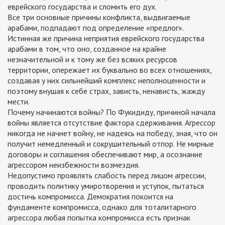
еврейского государства и сломить его дух.
Все три основные причины конфликта, выдвигаемые
арабами, подпадают под определение «предлог».
Истинная же причина неприятия еврейского государства
арабами в том, что оно, созданное на крайне
незначительной и к тому же без всяких ресурсов
территории, опережает их буквально во всех отношениях,
создавая у них сильнейший комплекс неполноценности и
поэтому внушая к себе страх, зависть, ненависть, жажду
мести.
Почему начинаются войны? По Фукидиду, причиной начала
войны является отсутствие фактора сдерживания. Агрессор
никогда не начнет войну, не надеясь на победу, зная, что он
получит немедленный и сокрушительный отпор. Не мирные
договоры и соглашения обеспечивают мир, а осознание
агрессором неизбежности возмездия.
Недопустимо проявлять слабость перед лицом агрессии,
проводить политику умиротворения и уступок, пытаться
достичь компромисса. Демократия покоится на
фундаменте компромисса, однако для тоталитарного
агрессора любая попытка компромисса есть признак