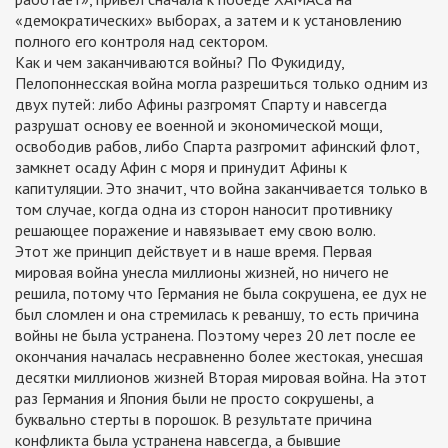
«демократических» выборах, а затем и к установлению
полного его контроля над сектором.
Как и чем заканчиваются войны? По Фукидиду,
Пелопоннесская война могла разрешиться только одним из
двух путей: либо Афины разгромят Спарту и навсегда
разрушат основу ее военной и экономической мощи,
освободив рабов, либо Спарта разгромит афинский флот,
замкнет осаду Афин с моря и принудит Афины к
капитуляции. Это значит, что война заканчивается только в
том случае, когда одна из сторон наносит противнику
решающее поражение и навязывает ему свою волю.
Этот же принцип действует и в наше время. Первая
мировая война унесла миллионы жизней, но ничего не
решила, потому что Германия не была сокрушена, ее дух не
был сломлен и она стремилась к реваншу, то есть причина
войны не была устранена. Поэтому через 20 лет после ее
окончания началась несравненно более жестокая, унесшая
десятки миллионов жизней Вторая мировая война. На этот
раз Германия и Япония были не просто сокрушены, а
буквально стерты в порошок. В результате причина
конфликта была устранена навсегда, а бывшие