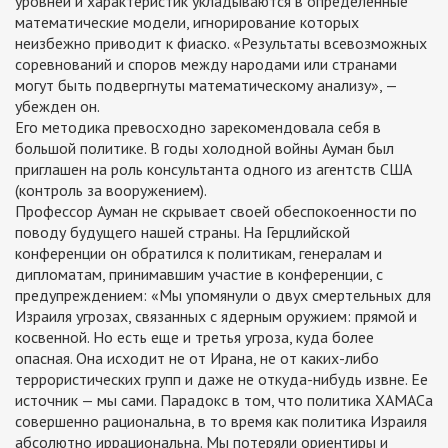
уровней и характеристик укладываются в определенные
математические модели, игнорирование которых
неизбежно приводит к фиаско. «Результаты всевозможных
соревнований и споров между народами или странами
могут быть подвергнуты математическому анализу», —
убежден он.
Его методика превосходно зарекомендовала себя в
большой политике. В годы холодной войны Ауман был
приглашен на роль консультанта одного из агентств США
(контроль за вооружением).
Профессор Ауман не скрывает своей обеспокоенности по
поводу будущего нашей страны. На Герцлийской
конференции он обратился к политикам, генералам и
дипломатам, принимавшим участие в конференции, с
предупреждением: «Мы упомянули о двух смертельных для
Израиля угрозах, связанных с ядерным оружием: прямой и
косвенной. Но есть еще и третья угроза, куда более
опасная. Она исходит не от Ирана, не от каких-либо
террористических групп и даже не откуда-нибудь извне. Ее
источник — мы сами. Парадокс в том, что политика ХАМАСа
совершенно рациональна, в то время как политика Израиля
абсолютно иррациональна. Мы потеряли ориентиры и