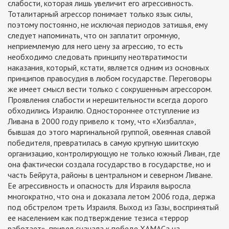
слабости, которая лишь увеличит его агрессивность.
Тоталитарный агрессор понимает только язык силы,
поэтому постоянно, не исключая периодов затишья, ему
следует напоминать, что он заплатит огромную,
неприемлемую для него цену за агрессию, то есть
необходимо следовать принципу неотвратимости
наказания, который, кстати, является одним из основных
принципов правосудия в любом государстве. Переговоры
же имеет смысл вести только с сокрушенным агрессором.
Проявления слабости и нерешительности всегда дорого
обходились Израилю. Одностороннее отступление из
Ливана в 2000 году привело к тому, что «Хизбалла»,
бывшая до этого маргинальной группой, овеянная славой
победителя, превратилась в самую крупную шиитскую
организацию, контролирующую не только южный Ливан, где
она фактически создала государство в государстве, но и
часть Бейрута, районы в центральном и северном Ливане.
Ее агрессивность и опасность для Израиля выросла
многократно, что она и доказала летом 2006 года, держа
под обстрелом треть Израиля. Выход из Газы, воспринятый
ее населением как подтверждение тезиса «террор
работает», привел сначала к победе ХАМАСа на