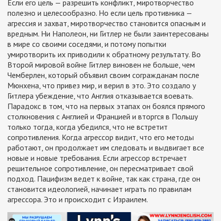
Если его цель — разрешить конфликт, миротворчество
полезно и целесообразно. Но если цель противника —
агрессия и захват, миротворчество становится опасным и
вредным. Ни Наполеон, ни Гитлер не были заинтересованы
в мире со своими соседями, и потому попытки
умиротворить их приводили к обратному результату. Во
Второй мировой войне Гитлер виновен не больше, чем
Чемберлен, который объявил своим согражданам после
Мюнхена, что привез мир, и верил в это. Это создало у
Гитлера убеждение, что Англия отказывается воевать.
Парадокс в том, что на первых этапах он боялся прямого
столкновения с Англией и Францией и вторгся в Польшу
только тогда, когда убедился, что не встретит
сопротивления. Когда агрессор видит, что его методы
работают, он продолжает им следовать и выдвигает все
новые и новые требования. Если агрессор встречает
решительное сопротивление, он пересматривает свой
подход. Пацифизм ведет к войне, так как страна, где он
становится идеологией, начинает играть по правилам
агрессора. Это и происходит с Израилем.