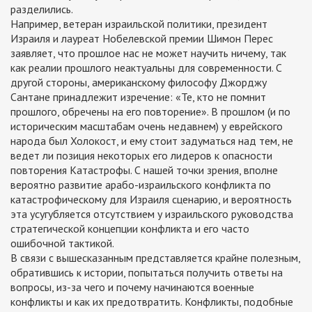
разделились.
Например, ветеран израильской политики, президент
Израиля и лауреат Нобелевской премии Шимон Перес
заявляет, что прошлое нас не может научить ничему, так
как реалии прошлого неактуальны для современности. С
другой стороны, американскому философу Джорджу
Сантане принадлежит изречение: «Те, кто не помнит
прошлого, обречены на его повторение». В прошлом (и по
историческим масштабам очень недавнем) у еврейского
народа был Холокост, и ему стоит задуматься над тем, не
ведет ли позиция некоторых его лидеров к опасности
повторения Катастрофы. С нашей точки зрения, вполне
вероятно развитие арабо-израильского конфликта по
катастрофическому для Израиля сценарию, и вероятность
эта усугубляется отсутствием у израильского руководства
стратегической концепции конфликта и его часто
ошибочной тактикой.
В связи с вышесказанным представляется крайне полезным,
обратившись к истории, попытаться получить ответы на
вопросы, из-за чего и почему начинаются военные
конфликты и как их предотвратить. Конфликты, подобные