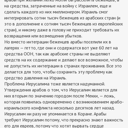
на средства, затраченные на войну с Израилем, еще и
сделать каждого из них миллионером. Израиль смог
интегрировать сотни тысяч беженцев из арабских стран (и
это в дополнение к сотням тысяч беженцев из европейских
стран), и никому даже в голову не приходит требовать их
возвращения или возмещения убытков.
Но вместо интеграции беженцев арабы поселили их в
лагерях — гетто, где они и содержатся вот уже 60 лет на
средства ООН, так как арабские страны не выделяют
средств на их содержание и делают все возможное, чтобы
не допустить их интеграции в странах проживания. Все это
делается для того, чтобы сохранить эту проблему как
средство давления на Израиль.
Проблема Иерусалима тоже является надуманной.
Утверждения арабов о том, что Иерусалим является для
них вторым по значению городом после Мекки, — ложь,
которая появилась одновременно с возникновением арабо-
израильского конфликта несколько десятков лет назад.
Иерусалим ни разу не упоминается в Коране. Арабы
требуют Иерусалим потому, что прекрасно знают важность
его для евреев, потому что хотят вырвать сердце