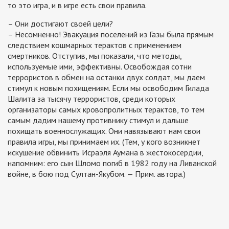
то это игра, и в игре есть свои правила.
– Они достигают своей цели?
– Несомненно! Эвакуация поселений из Газы была прямым
следствием кошмарных терактов с применением
смертников. Отступив, мы показали, что методы,
используемые ими, эффективны. Освобождая сотни
террористов в обмен на останки двух солдат, мы даем
стимул к новым похищениям. Если мы освободим Гилада
Шалита за тысячу террористов, среди которых
организаторы самых кровопролитных терактов, то тем
самым дадим нашему противнику стимул и дальше
похищать военнослужащих. Они навязывают нам свои
правила игры, мы принимаем их. (Тем, у кого возникнет
искушение обвинить Исраэля Аумана в жестокосердии,
напомним: его сын Шломо погиб в 1982 году на Ливанской
войне, в бою под Султан-Якубом. — Прим. автора.)