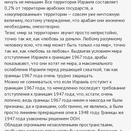
ничуть не меньшим. Вся территория Израиля составляет
0,2% от территории арабских государств, а
«оккупированные» территории — совсем уже ничтожную
величину, поэтому утверждение, что арабам они жизненно
необходимы, смехотворно.
Тезис «мир за территории» звучит просто непристойно,
точно так же, как «любовь за деньги». Любому разумному
человеку ясно, что мир может быть только «за мир», точно
так же, как «любовь за любовь». Выдвигая условием мира
отступление Израиля к границам 1967 года, арабы
показывают, что они хотят не мира, а максимального
ослабления Израиля перед решающей схваткой, так как
границы 1967 года очень трудно защищать.
Можно не сомневаться, что если Израиль отступит к
границам 1967 года, то немедленно последует требование
отступления к границам 1947 года, что, кстати, очень
логично, ведь границы 1967 года никем и никогда не были
признаны, да и границами, собственно, не являлись, а были
просто линиями прекращения огня в 1948 году. Границы же
1947 года узаконены решением ООН.
Обладая огромными незаселенными пространствами,
арабы при желании легко могли бы расселить беженцев, а