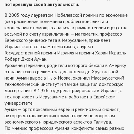
потерявшую своей актуальности.
В 2005 году лауреатом Нобелевской премии по экономике
(«За расширение понимания проблем конфликта и
кооперации с помощью анализа в рамках теории игр») стал
восьмой по счету израильтянин — математик, профессор
Еврейского университета в Иерусалиме, президент
Израильского союза математиков, лауреат
Государственной премии Израиля и премии Харви Исраэль
Роберт Джон Ауман.
Уроженец Германии, родители которого бежали в Америку
от нацистского режима за две недели до Хрустальной
ночи, Ауман вырос в Нью-Йорке, окончил Массачусетский
технологический институт и там же защитил докторскую
диссертацию. В 1956 году репатриировался в Израиль, с
тех пор живет в Иерусалиме и работает в Еврейском
университете.
Ауман — ортодоксальный еврей и религиозный сионист,
автор ряда галахических комментариев по вопросам
экономического и юридического аспектов Талмуда.
По мнению профессора Аумана, конфликты самых разных