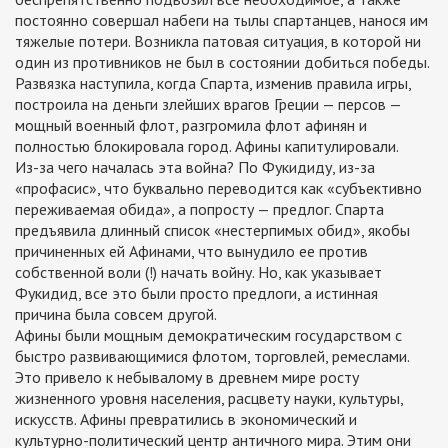
постоянно совершал набеги на тылы спартанцев, нанося им
тяжелые потери. Возникла патовая ситуация, в которой ни
один из противников не был в состоянии добиться победы.
Развязка наступила, когда Спарта, изменив правила игры,
построила на деньги злейших врагов Греции — персов —
мощный военный флот, разгромила флот афинян и
полностью блокировала город. Афины капитулировали.
Из-за чего началась эта война? По Фукидиду, из-за
«профасис», что буквально переводится как «субъективно
переживаемая обида», а попросту — предлог. Спарта
предъявила длинный список «нестерпимых обид», якобы
причиненных ей Афинами, что вынудило ее против
собственной воли (!) начать войну. Но, как указывает
Фукидид, все это были просто предлоги, а истинная
причина была совсем другой.
Афины были мощным демократическим государством с
быстро развивающимися флотом, торговлей, ремеслами.
Это привело к небывалому в древнем мире росту
жизненного уровня населения, расцвету науки, культуры,
искусств. Афины превратились в экономический и
культурно-политический центр античного мира. Этим они