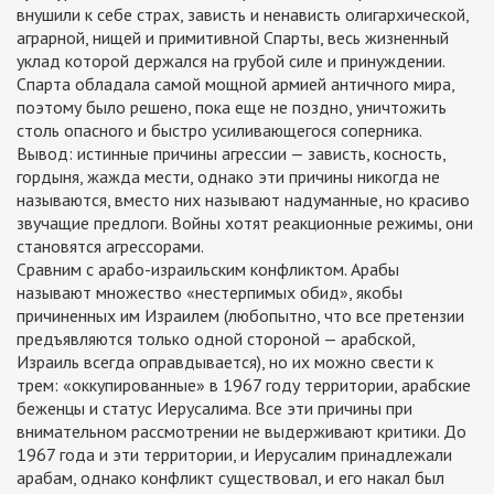
внушили к себе страх, зависть и ненависть олигархической,
аграрной, нищей и примитивной Спарты, весь жизненный
уклад которой держался на грубой силе и принуждении.
Спарта обладала самой мощной армией античного мира,
поэтому было решено, пока еще не поздно, уничтожить
столь опасного и быстро усиливающегося соперника.
Вывод: истинные причины агрессии — зависть, косность,
гордыня, жажда мести, однако эти причины никогда не
называются, вместо них называют надуманные, но красиво
звучащие предлоги. Войны хотят реакционные режимы, они
становятся агрессорами.
Сравним с арабо-израильским конфликтом. Арабы
называют множество «нестерпимых обид», якобы
причиненных им Израилем (любопытно, что все претензии
предъявляются только одной стороной — арабской,
Израиль всегда оправдывается), но их можно свести к
трем: «оккупированные» в 1967 году территории, арабские
беженцы и статус Иерусалима. Все эти причины при
внимательном рассмотрении не выдерживают критики. До
1967 года и эти территории, и Иерусалим принадлежали
арабам, однако конфликт существовал, и его накал был