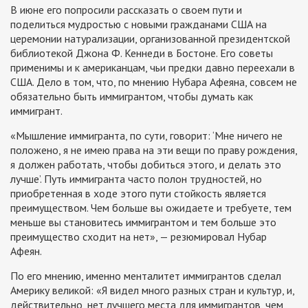
В июне его попросили рассказать о своем пути и
поделиться мудростью с новыми гражданами США на
церемонии натурализации, организованной президентской
библиотекой Джона Ф. Кеннеди в Бостоне. Его советы
применимы и к американцам, чьи предки давно переехали в
США. Дело в том, что, по мнению Нубара Афеяна, совсем не
обязательно быть иммигрантом, чтобы думать как
иммигрант.
«Мышление иммигранта, по сути, говорит: ‘Мне ничего не
положено, я не имею права на эти вещи по праву рождения,
я должен работать, чтобы добиться этого, и делать это
лучше’. Путь иммигранта часто полон трудностей, но
приобретенная в ходе этого пути стойкость является
преимуществом. Чем больше вы ожидаете и требуете, тем
меньше вы становитесь иммигрантом и тем больше это
преимущество сходит на нет», — резюмировал Нубар
Афеян.
По его мнению, именно менталитет иммигрантов сделал
Америку великой: «Я видел много разных стран и культур, и,
действительно, нет лучшего места для иммигрантов, чем