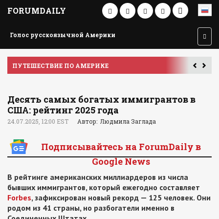
FORUMDAILY
Голос русскоязычной Америки
ПУТЕШЕСТВИЕ ПО АМЕРИКЕ
У
Десять самых богатых иммигрантов в
США: рейтинг 2025 года
24.07.2025, 12:00 EST
Автор: Людмила Заглада
Подписывайтесь на ForumDaily в
Google News
В рейтинге американских миллиардеров из числа
бывших иммигрантов, который ежегодно составляет
Forbes
, зафиксирован новый рекорд — 125 человек. Они
родом из 41 страны, но разбогатели именно в
Соединенных Штатах.