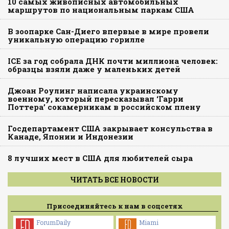
10 самых живописных автомобильных
маршрутов по национальным паркам США
В зоопарке Сан-Диего впервые в мире провели
уникальную операцию горилле
ICE за год собрала ДНК почти миллиона человек:
образцы взяли даже у маленьких детей
Джоан Роулинг написала украинскому
военному, который пересказывал ‘Гарри
Поттера’ сокамерникам в российском плену
Госдепартамент США закрывает консульства в
Канаде, Японии и Индонезии
8 лучших мест в США для любителей сыра
ЧИТАТЬ ВСЕ НОВОСТИ
Присоединяйтесь к нам в соцсетях
ForumDaily
Miami