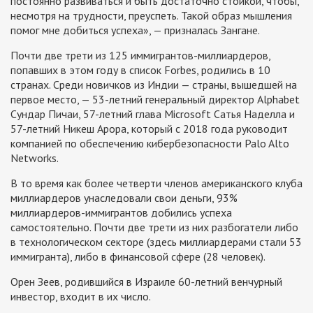
постоянно развиваться и быть достаточно стойкой, чтобы,
несмотря на трудности, преуспеть. Такой образ мышления
помог мне добиться успеха», — призналась Зангане.
Почти две трети из 125 иммигрантов-миллиардеров,
попавших в этом году в список Forbes, родились в 10
странах. Среди новичков из Индии — страны, вышедшей на
первое место, — 53-летний генеральный директор Alphabet
Сундар Пичаи, 57-летний глава Microsoft Сатья Наделла и
57-летний Никеш Арора, который с 2018 года руководит
компанией по обеспечению кибербезопасности Palo Alto
Networks.
В то время как более четверти членов американского клуба
миллиардеров унаследовали свои деньги, 93%
миллиардеров-иммигрантов добились успеха
самостоятельно. Почти две трети из них разбогатели либо
в технологическом секторе (здесь миллиардерами стали 53
иммигранта), либо в финансовой сфере (28 человек).
Орен Зеев, родившийся в Израиле 60-летний венчурный
инвестор, входит в их число.