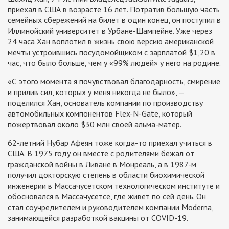
приехал в США в возрасте 16 лет. Потратив большую часть
семейных сбережений на билет в один конец, он поступил в
Иллинойский университет в Урбане-Шампейне. Уже через
24 часа Хан воплотил в жизнь свою версию американской
мечты устроившись посудомойщиком с зарплатой $1,20 в
час, что было больше, чем у «99% людей» у него на родине.
«С этого момента я почувствовал благодарность, смирение
и прилив сил, которых у меня никогда не было», —
поделился Хан, основатель компании по производству
автомобильных компонентов Flex-N-Gate, который
пожертвовал около $30 млн своей альма-матер.
62-летний Нубар Афеян тоже когда-то приехал учиться в
США. В 1975 году он вместе с родителями бежал от
гражданской войны в Ливане в Монреаль, а в 1987-м
получил докторскую степень в области биохимической
инженерии в Массачусетском технологическом институте и
обосновался в Массачусетсе, где живет по сей день. Он
стал соучредителем и руководителем компании Moderna,
занимающейся разработкой вакцины от COVID-19.