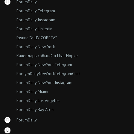
ForumDaily
ForumDaily Telegram
ForumDaily Instagram
ForumDaily Linkedin
Группа “ИЩУ СОВЕТА”
ForumDaily New York
Календарь событий в Нью-Йорке
ForumDaily NewYork Telegram
ForuymDailyNewYorkTelegramChat
ForumDaily NewYork Instagram
ForumDaily Miami
ForumDaily Los Angeles
ForumDaily Bay Area
ForumDaily