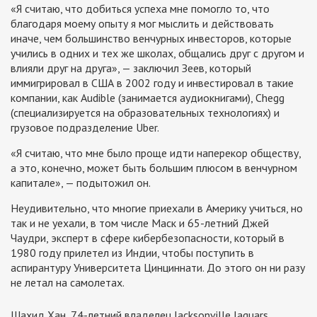
«Я считаю, что добиться успеха мне помогло то, что
благодаря моему опыту я мог мыслить и действовать
иначе, чем большинство венчурных инвесторов, которые
учились в одних и тех же школах, общались друг с другом и
влияли друг на друга», — заключил Зеев, который
иммигрировал в США в 2002 году и инвестировал в такие
компании, как Audible (занимается аудиокнигами), Chegg
(специализируется на образовательных технологиях) и
грузовое подразделение Uber.
«Я считаю, что мне было проще идти наперекор обществу,
а это, конечно, может быть большим плюсом в венчурном
капитале», — подытожил он.
Неудивительно, что многие приехали в Америку учиться, но
так и не уехали, в том числе Маск и 65-летний Джей
Чаудри, эксперт в сфере кибербезопасности, который в
1980 году прилетел из Индии, чтобы поступить в
аспирантуру Университета Цинциннати. До этого он ни разу
не летал на самолетах.
Шахид Хан, 74-летний владелец Jacksonville Jaguars,