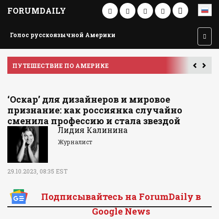
FORUMDAILY
Голос русскоязычной Америки
ПУТЕШЕСТВИЕ ПО АМЕРИКЕ
У
‘Оскар’ для дизайнеров и мировое
признание: как россиянка случайно
сменила профессию и стала звездой
Лидия Калинина
Журналист
29.10.2023, 08:35 EST
Подписывайтесь на ForumDaily в
Google News