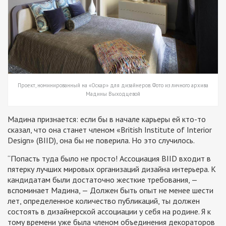
Проект, номинированный на «Оскар» для дизайнеров. Фото из личного архива
Мадины Выходцевой
Мадина признается: если бы в начале карьеры ей кто-то
сказал, что она станет членом «British Institute of Interior
Design» (BIID), она бы не поверила. Но это случилось.
“Попасть туда было не просто! Ассоциация BIID входит в
пятерку лучших мировых организаций дизайна интерьера. К
кандидатам были достаточно жесткие требования,
—
вспоминает Мадина, —
Должен быть опыт не менее шести
лет, определенное количество публикаций, ты должен
состоять в дизайнерской ассоциации у себя на родине. Я к
тому времени уже была членом объединения декораторов