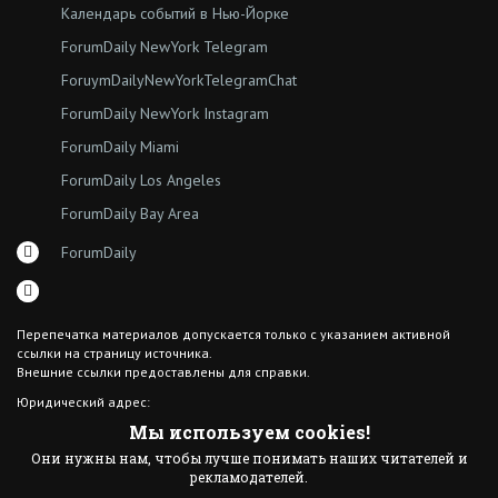
Календарь событий в Нью-Йорке
ForumDaily NewYork Telegram
ForuymDailyNewYorkTelegramChat
ForumDaily NewYork Instagram
ForumDaily Miami
ForumDaily Los Angeles
ForumDaily Bay Area
ForumDaily
Перепечатка материалов допускается только с указанием активной
ссылки на страницу источника.
Внешние ссылки предоставлены для справки.
Юридический адрес:
7308 18th Ave
Мы используем cookies!
Brooklyn NY 11204
Они нужны нам, чтобы лучше понимать наших читателей и
© 2015 ForumDaily inc.
рекламодателей.
All Rights Reserved