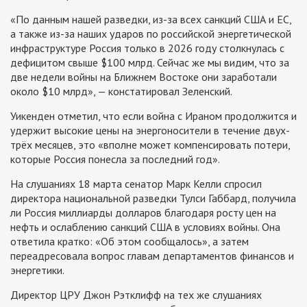
«По данным нашей разведки, из-за всех санкций США и ЕС,
а также из-за наших ударов по российской энергетической
инфраструктуре Россия только в 2026 году столкнулась с
дефицитом свыше $100 млрд. Сейчас же мы видим, что за
две недели войны на Ближнем Востоке они заработали
около $10 млрд», — констатировал Зеленский.
Уикенден отметил, что если война с Ираном продолжится и
удержит высокие цены на энергоносители в течение двух-
трёх месяцев, это «вполне может компенсировать потери,
которые Россия понесла за последний год».
На слушаниях 18 марта сенатор Марк Келли спросил
директора национальной разведки Тулси Габбард, получила
ли Россия миллиарды долларов благодаря росту цен на
нефть и ослаблению санкций США в условиях войны. Она
ответила кратко: «Об этом сообщалось», а затем
переадресовала вопрос главам департаментов финансов и
энергетики.
Директор ЦРУ Джон Рэтклифф на тех же слушаниях