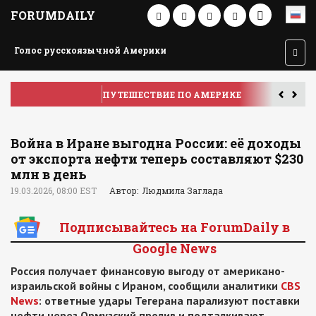
FORUMDAILY
Голос русскоязычной Америки
ПУТЕШЕСТВИЕ ПО АМЕРИКЕ
У
Война в Иране выгодна России: её доходы
от экспорта нефти теперь составляют $230
млн в день
19.03.2026, 08:00 EST
Автор: Людмила Заглада
Подписывайтесь на ForumDaily в
Google News
Россия получает финансовую выгоду от американо-
израильской войны с Ираном, сообщили аналитики
CBS
News
: ответные удары Тегерана парализуют поставки
нефти через Ормузский пролив и подталкивают