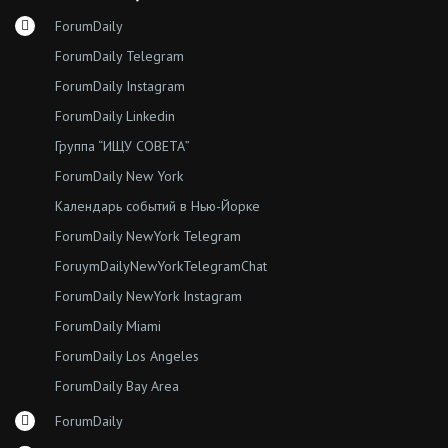
ForumDaily
ForumDaily Telegram
ForumDaily Instagram
ForumDaily Linkedin
Группа “ИЩУ СОВЕТА”
ForumDaily New York
Календарь событий в Нью-Йорке
ForumDaily NewYork Telegram
ForuymDailyNewYorkTelegramChat
ForumDaily NewYork Instagram
ForumDaily Miami
ForumDaily Los Angeles
ForumDaily Bay Area
ForumDaily