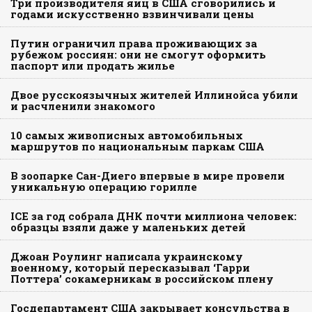
Три производителя яиц в США сговорились и
годами искусственно взвинчивали цены
Путин ограничил права проживающих за
рубежом россиян: они не смогут оформить
паспорт или продать жилье
Двое русскоязычных жителей Иллинойса убили
и расчленили знакомого
10 самых живописных автомобильных
маршрутов по национальным паркам США
В зоопарке Сан-Диего впервые в мире провели
уникальную операцию горилле
ICE за год собрала ДНК почти миллиона человек:
образцы взяли даже у маленьких детей
Джоан Роулинг написала украинскому
военному, который пересказывал ‘Гарри
Поттера’ сокамерникам в российском плену
Госдепартамент США закрывает консульства в