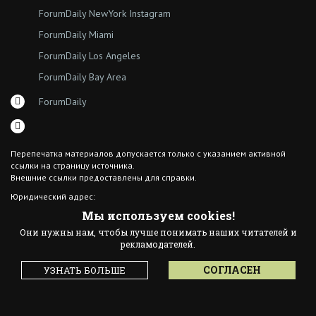
ForumDaily NewYork Instagram
ForumDaily Miami
ForumDaily Los Angeles
ForumDaily Bay Area
ForumDaily
Перепечатка материалов допускается только с указанием активной
ссылки на страницу источника.
Внешние ссылки предоставлены для справки.
Юридический адрес:
7308 18th Ave
Мы используем cookies!
Brooklyn NY 11204
Они нужны нам, чтобы лучше понимать наших читателей и
© 2015 ForumDaily inc.
рекламодателей.
All Rights Reserved
Designed By иskra*
СОГЛАСЕН
УЗНАТЬ БОЛЬШЕ