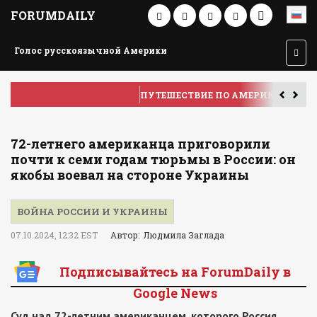
FORUMDAILY
Голос русскоязычной Америки
ПУТЕШЕСТВИЕ ПО АМЕРИКЕ
У
72-летнего американца приговорили
почти к семи годам тюрьмы в России: он
якобы воевал на стороне Украины
ВОЙНА РОССИИ И УКРАИНЫ
07.10.2024, 12:32 EST
Автор: Людмила Заглада
Подписывайтесь на ForumDaily в
Google News
Суд над 72-летним американцем, которого Россия