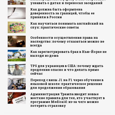
узнавать о датах и переносах заседаний
Как должна быть оформлена
доверенность за границей, чтобы ее
приняли в России
Как научиться понимать английский на
слух: практические советы
Особенности осуществления права на
наследство: почему отказаться можно не
всегда
Как зарегистрировать брак в Нью-Йорке не
выходя из дома
TPS для украинцев в США: почему ждать
продления опасно и что делать прямо
сейчас
Переход с визы J1 на F1 через обучение в
языковой школе: практическое решение
для продолжения образования
Администрация Трампа вводит новые
жесткие правила для тех, кто участвует в
программе Medicaid: из-за чего можно
потерять страховку