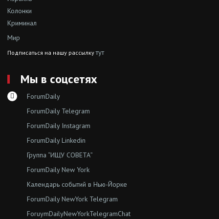
Колонки
Криминал
Мир
тут
Подписаться на нашу рассылку
Мы в соцсетях
ForumDaily
ForumDaily Telegram
ForumDaily Instagram
ForumDaily Linkedin
Группа “ИЩУ СОВЕТА”
ForumDaily New York
Календарь событий в Нью-Йорке
ForumDaily NewYork Telegram
ForuymDailyNewYorkTelegramChat