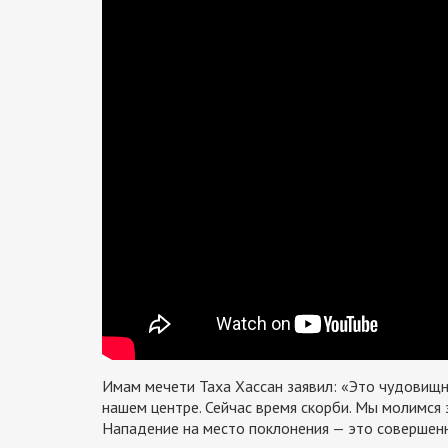
Имам мечети Таха Хассан заявил: «Это чудовищно
нашем центре. Сейчас время скорби. Мы молимся
Нападение на место поклонения — это совершен