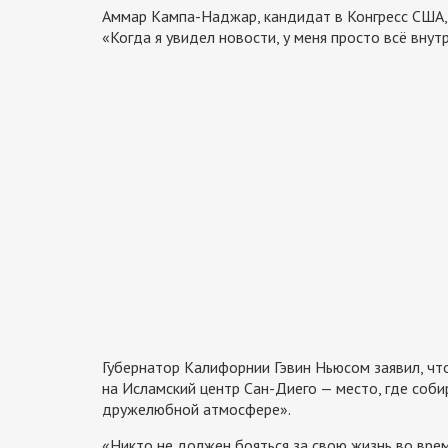
Аммар Кампа-Наджар, кандидат в Конгресс США, к
«Когда я увидел новости, у меня просто всё вну
Губернатор Калифорнии Гэвин Ньюсом заявил, чт
на Исламский центр Сан-Диего — место, где соби
дружелюбной атмосфере».
«Никто не должен бояться за свою жизнь во врем