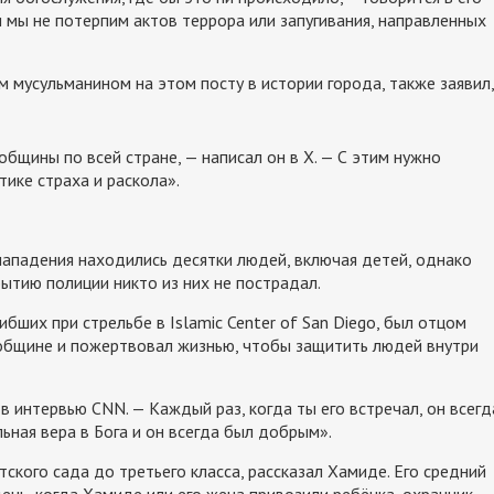
и мы не потерпим актов террора или запугивания, направленных
мусульманином на этом посту в истории города, также заявил,
бщины по всей стране, — написал он в X. — С этим нужно
ике страха и раскола».
нападения находились десятки людей, включая детей, однако
ытию полиции никто из них не пострадал.
бших при стрельбе в Islamic Center of San Diego, был отцом
 общине и пожертвовал жизнью, чтобы защитить людей внутри
в интервью CNN. — Каждый раз, когда ты его встречал, он всегд
льная вера в Бога и он всегда был добрым».
ского сада до третьего класса, рассказал Хамиде. Его средний
ень, когда Хамиде или его жена привозили ребёнка, охранник