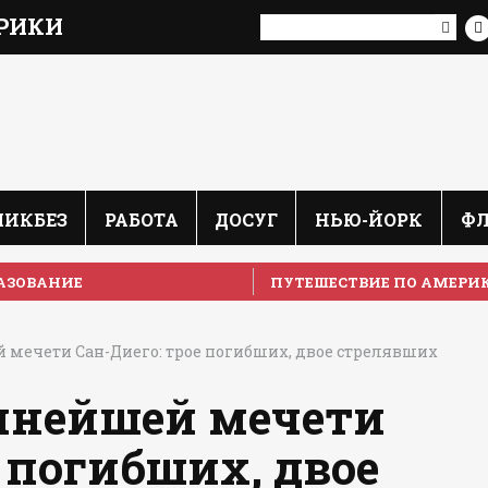
РИКИ
ЛИКБЕЗ
РАБОТА
ДОСУГ
НЬЮ-ЙОРК
Ф
АЗОВАНИЕ
ПУТЕШЕСТВИЕ ПО АМЕРИ
 мечети Сан-Диего: трое погибших, двое стрелявших
упнейшей мечети
е погибших, двое