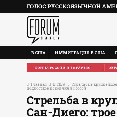
ГОЛОС РУССКОЯЗЫЧНОЙ АМЕ
В США
ИММИГРАЦИЯ В США
ВОЙНА РОССИИ И УКРАИНЫ
ОБР
Главная
В США
Стрельба в крупнейшей
подростков покончили с собой
Стрельба в кр
Сан-Диего: тро