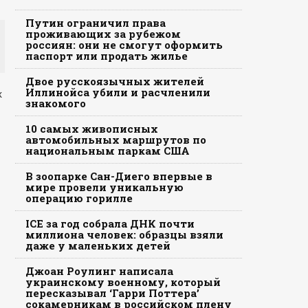
Путин ограничил права
проживающих за рубежом
россиян: они не смогут оформить
паспорт или продать жилье
Двое русскоязычных жителей
Иллинойса убили и расчленили
х
знакомого
10 самых живописных
автомобильных маршрутов по
национальным паркам США
В зоопарке Сан-Диего впервые в
мире провели уникальную
операцию горилле
ICE за год собрала ДНК почти
миллиона человек: образцы взяли
даже у маленьких детей
Джоан Роулинг написала
украинскому военному, который
пересказывал ‘Гарри Поттера’
сокамерникам в российском плену