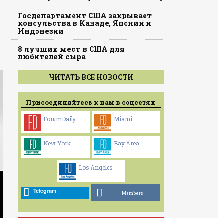
Госдепартамент США закрывает
консульства в Канаде, Японии и
Индонезии
8 лучших мест в США для
любителей сыра
ЧИТАТЬ ВСЕ НОВОСТИ
Присоединяйтесь к нам в соцсетях
ForumDaily
Miami
New York
Bay Area
Los Angeles
Telegram
Members