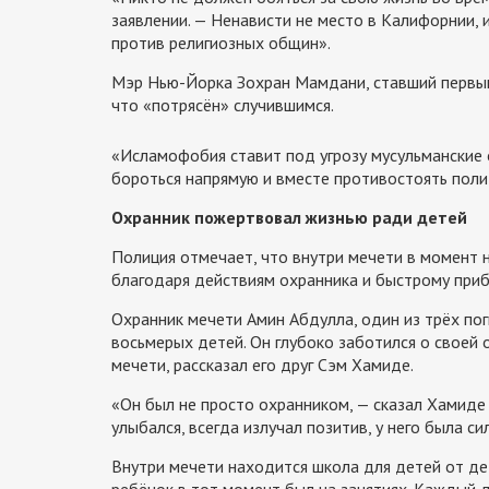
заявлении. — Ненависти не место в Калифорнии, 
против религиозных общин».
Мэр Нью-Йорка Зохран Мамдани, ставший первым 
что «потрясён» случившимся.
«Исламофобия ставит под угрозу мусульманские о
бороться напрямую и вместе противостоять полит
Охранник пожертвовал жизнью ради детей
Полиция отмечает, что внутри мечети в момент 
благодаря действиям охранника и быстрому приб
Охранник мечети Амин Абдулла, один из трёх поги
восьмерых детей. Он глубоко заботился о своей
мечети, рассказал его друг Сэм Хамиде.
«Он был не просто охранником, — сказал Хамиде 
улыбался, всегда излучал позитив, у него была си
Внутри мечети находится школа для детей от дет
ребёнок в тот момент был на занятиях. Каждый д