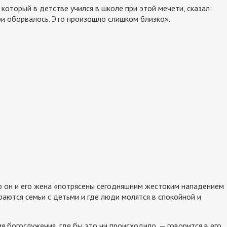
оторый в детстве учился в школе при этой мечети, сказал:
три оборвалось. Это произошло слишком близко».
о он и его жена «потрясены сегодняшним жестоким нападением
раются семьи с детьми и где люди молятся в спокойной и
я богослужения, где бы это ни происходило, — говорится в его