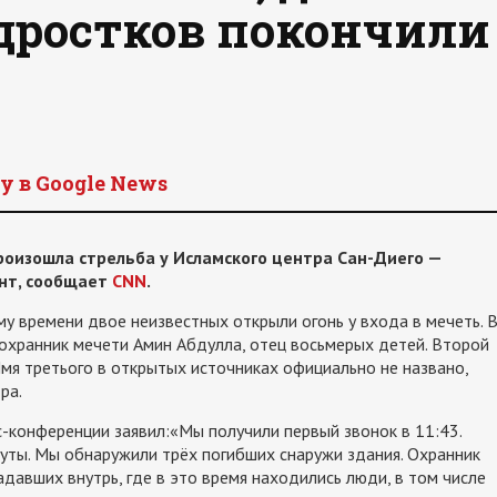
дростков покончили
y в Google News
произошла стрельба у Исламского центра Сан-Диего —
нт, сообщает
CNN
.
у времени двое неизвестных открыли огонь у входа в мечеть. 
 охранник мечети Амин Абдулла, отец восьмерых детей. Второй
мя третього в открытых источниках официально не названо,
ра.
с-конференции заявил:«Мы получили первый звонок в 11:43.
уты. Мы обнаружили трёх погибших снаружи здания. Охранник
адавших внутрь, где в это время находились люди, в том числе