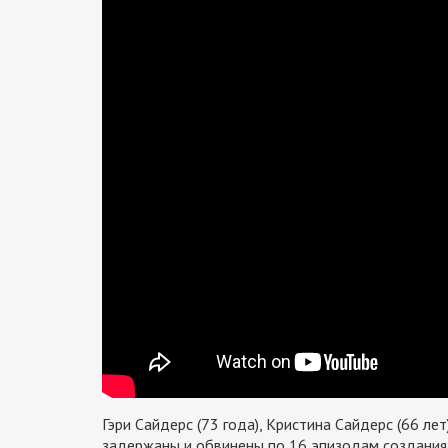
Гэри Сайдерс (73 года), Кристина Сайдерс (66 лет)
задержаны и обвинены по 16 эпизодам создания 