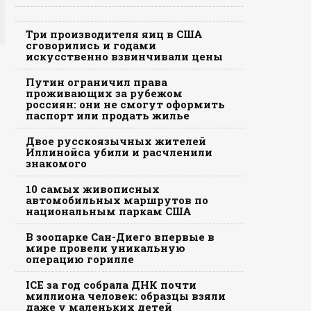
Три производителя яиц в США
сговорились и годами
искусственно взвинчивали цены
Путин ограничил права
проживающих за рубежом
россиян: они не смогут оформить
паспорт или продать жилье
Двое русскоязычных жителей
Иллинойса убили и расчленили
знакомого
10 самых живописных
автомобильных маршрутов по
национальным паркам США
В зоопарке Сан-Диего впервые в
мире провели уникальную
операцию горилле
ICE за год собрала ДНК почти
миллиона человек: образцы взяли
даже у маленьких детей