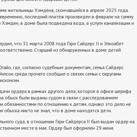
имя жительницы Хэмдена, скончавшейся в апреле 2025 года.
евременно, последний платёж произведен в феврале на сумму
 Хэмден, в доме была подведена вода, а услуги канализации и
рдил, что 31 марта 2008 года Гэри Сайдерс II и Элизабет
 соответственно. Старший из обнаруженных в доме детей
Огайо, где, согласно судебным документам, семья Сайдерс
Уилсон среди прочего сообщил о связях семьи с округами
исконсин.
ачи ордера в рамках другого дела, которое в офисе шерифа
на обыск были выданы судом в связи с расследованием
и обязанностями по отношению к детям, однако это дело не
 обыска никто не знал, что в доме находятся дети.
льного суда, в отношении Гэри Сайдерса II был выдан ордер на
ственном месте в мае. Ордер был оформлен 29 июня.