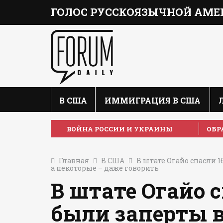
ГОЛОС РУССКОЯЗЫЧНОЙ АМЕ
В США
ИММИГРАЦИЯ В США
ВОЙНА РОССИИ И УКРАИНЫ
ОБР
Главная
В США
В штате Огайо спасли 1
а некоторые – даже говорить
В штате Огайо с
были заперты в