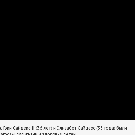
, Гэри Сайдерс II (36 лет) и Элизабет Сайдерс (33 года) были
угрозы для жизни и здоровья детей.