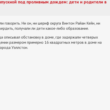
ыпускной под проливным дождем: дети и родители в
ли говорить. Ни он, ни шериф округа Винтон Райан Кейн, ни
вердить, получали ли дети какое-либо образование.
да описывал обстановку в доме, где задержали четверых
щении размером примерно 16 квадратных метров в доме на
города Уэллстон.