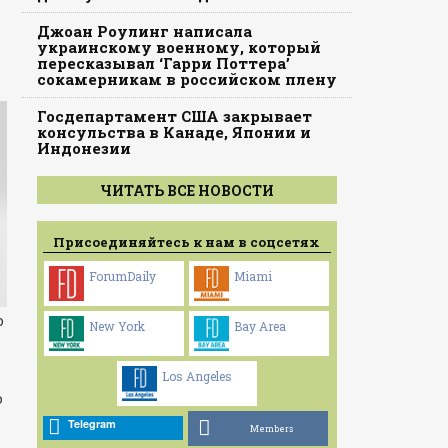
Джоан Роулинг написала
украинскому военному, который
пересказывал ‘Гарри Поттера’
сокамерникам в российском плену
Госдепартамент США закрывает
консульства в Канаде, Японии и
Индонезии
ЧИТАТЬ ВСЕ НОВОСТИ
Присоединяйтесь к нам в соцсетях
ForumDaily
Miami
о
New York
Bay Area
Los Angeles
о
Telegram
Members